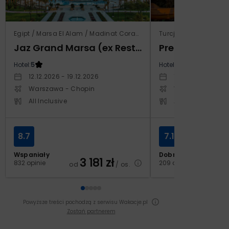
Egipt / Marsa El Alam / Madinat Coraya
Turcja / Riwiera Tur
Jaz Grand Marsa (ex Resta Grand Resort)
Prestige Alan
Hotel:
5
Hotel:
5
12.12.2026 - 19.12.2026
14.10.2026 - 21.1
Warszawa - Chopin
Warszawa - Cho
All Inclusive
All Inclusive
8.7
7.1
Wspaniały
Dobry
3 181
zł
2
832 opinie
209 opinii
od
/ os.
od
Powyższe treści pochodzą z serwisu Wakacje.pl
Zostań partnerem