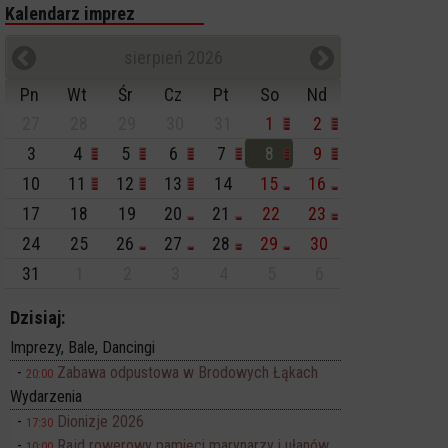
Kalendarz imprez
sierpień 2026
Pn
Wt
Śr
Cz
Pt
So
Nd
27
28
29
30
31
1
2
3
4
5
6
7
8
9
10
11
12
13
14
15
16
17
18
19
20
21
22
23
24
25
26
27
28
29
30
31
1
2
3
4
5
6
Dzisiaj:
Imprezy, Bale, Dancingi
Zabawa odpustowa w Brodowych Łąkach
20:00
Wydarzenia
Dionizje 2026
17:30
Rajd rowerowy pamięci marynarzy i ułanów
10:00