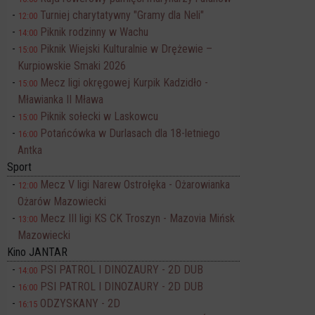
Turniej charytatywny "Gramy dla Neli"
12:00
Piknik rodzinny w Wachu
14:00
Piknik Wiejski Kulturalnie w Drężewie –
15:00
Kurpiowskie Smaki 2026
Mecz ligi okręgowej Kurpik Kadzidło -
15:00
Mławianka II Mława
Piknik sołecki w Laskowcu
15:00
Potańcówka w Durlasach dla 18-letniego
16:00
Antka
Sport
Mecz V ligi Narew Ostrołęka - Ożarowianka
12:00
Ożarów Mazowiecki
Mecz III ligi KS CK Troszyn - Mazovia Mińsk
13:00
Mazowiecki
Kino JANTAR
PSI PATROL I DINOZAURY - 2D DUB
14:00
PSI PATROL I DINOZAURY - 2D DUB
16:00
ODZYSKANY - 2D
16:15