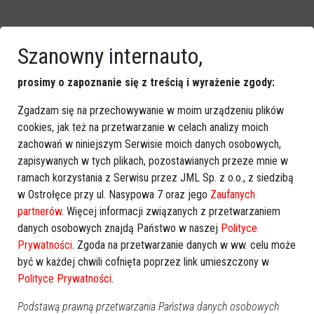
Szanowny internauto,
prosimy o zapoznanie się z treścią i wyrażenie zgody:
Zobacz również
Zgadzam się na przechowywanie w moim urządzeniu plików
cookies, jak też na przetwarzanie w celach analizy moich
zachowań w niniejszym Serwisie moich danych osobowych,
zapisywanych w tych plikach, pozostawianych przeze mnie w
ramach korzystania z Serwisu przez JML Sp. z o.o., z siedzibą
w Ostrołęce przy ul. Nasypowa 7 oraz jego
Zaufanych
partnerów
. Więcej informacji związanych z przetwarzaniem
Wyniki sondy wyborczej:
PO-PSL czy PiS? Za czyich
danych osobowych znajdą Państwo w naszej
Polityce
Ponad 1,3 tys. głosów.
rządów żyło się lepiej?
Prywatności
. Zgoda na przetwarzanie danych w ww. celu może
Koalicja Obywatelska
SONDA
wyprzedza PiS
być w każdej chwili cofnięta poprzez link umieszczony w
Polityce Prywatności
.
Podstawą prawną przetwarzania Państwa danych osobowych