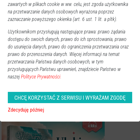
zawartych w plikach cookie w ww. celu, jest zgoda użytkownika
na przetwarzanie danych osobowych wyrażona poprzez
zaznaczanie powyższego okienka (art. 6 ust. 1 lit. a pltk).
Użytkownikom przysługują następujące prawa: prawo żądania
Wybory parlamentarne 2023:
Prognoza wyborcza: dla kogo
dostępu do swoich danych, prawo do ich sprostowania, prawo
SONDA. Na kogo
mandaty w okręgu siedlecko-
zagłosujesz?
ostrołęckim?
do usunięcia danych, prawo do ograniczenia przetwarzania oraz
prawo do przenoszenia danych. Więcej informacji na temat
przetwarzania Państwa danych osobowych, w tym
Wasze opinie
przysługujących Państwu uprawnień, znajdziecie Państwo w
naszej
Polityce Prywatności.
STOP HEJT. Twoje zdanie jest ważne, ale nie może ranić innych.
Zastanów się, zanim dodasz komentarz
Brak możliwości komentowania artykułu po trzech dniach od daty publikacji.
CHCĘ KORZYSTAĆ Z SERWISU I WYRAŻAM ZGODĘ
Komentarze po 7 dniach są czyszczone.
Zdecyduję później