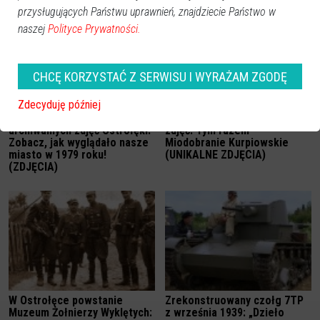
przysługujących Państwu uprawnień, znajdziecie Państwo w
naszej
Polityce Prywatności.
CHCĘ KORZYSTAĆ Z SERWISU I WYRAŻAM ZGODĘ
Zdecyduję później
Kolejna obszerna galeria
Kolejna galeria archiwalnych
archiwalnych zdjęć Ostrołęki.
zdjęć: Tym razem
Zobacz, jak wyglądało nasze
Miodobranie Kurpiowskie
miasto w 1979 roku!
(UNIKALNE ZDJĘCIA)
(ZDJĘCIA)
W Ostrołęce powstanie
Zrekonstruowany czołg 7TP
Muzeum Żołnierzy Wyklętych:
z września 1939: „Dzieło