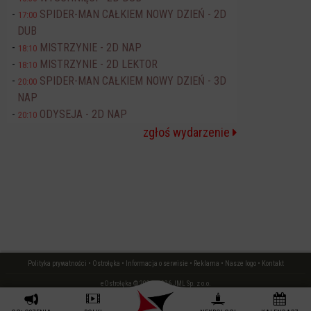
SPIDER-MAN CAŁKIEM NOWY DZIEŃ - 2D
17:00
DUB
MISTRZYNIE - 2D NAP
18:10
MISTRZYNIE - 2D LEKTOR
18:10
SPIDER-MAN CAŁKIEM NOWY DZIEŃ - 3D
20:00
NAP
ODYSEJA - 2D NAP
20:10
zgłoś wydarzenie
Polityka prywatności
•
Ostrołęka
•
Informacja o serwisie
•
Reklama
•
Nasze logo
•
Kontakt
eOstrołęka © 2006 - 2026 JML Sp. z o.o.
czas: 0.02 s.