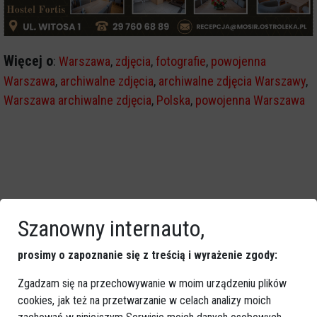
Więcej o
:
Warszawa
,
zdjęcia
,
fotografie
,
powojenna
Warszawa
,
archiwalne zdjęcia
,
archiwalne zdjęcia Warszawy
,
Warszawa archiwalne zdjęcia
,
Polska
,
powojenna Warszawa
Szanowny internauto,
prosimy o zapoznanie się z treścią i wyrażenie zgody:
Zgadzam się na przechowywanie w moim urządzeniu plików
cookies, jak też na przetwarzanie w celach analizy moich