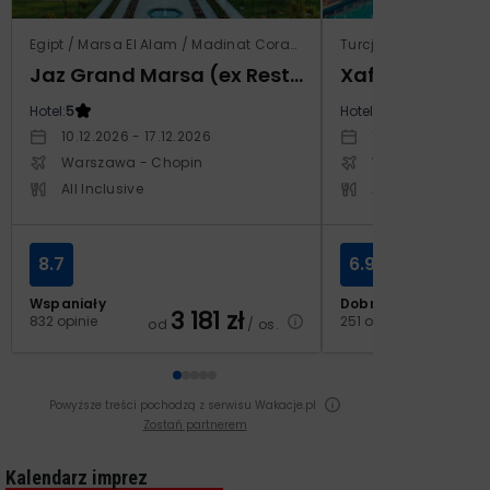
Egipt / Marsa El Alam / Madinat Coraya
Turcja / Riwiera Ture
Jaz Grand Marsa (ex Resta Grand Resort)
Xafira Deluxe 
Hotel:
5
Hotel:
5
10.12.2026 - 17.12.2026
17.04.2027 - 24.
Warszawa - Chopin
Warszawa - Cho
All Inclusive
All Inclusive
8.7
6.9
Wspaniały
Dobry
3 181
zł
2
832 opinie
251 opinii
od
/ os.
od
Powyższe treści pochodzą z serwisu Wakacje.pl
Zostań partnerem
Kalendarz imprez