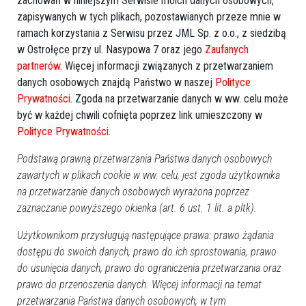
zachowań w niniejszym Serwisie moich danych osobowych,
zapisywanych w tych plikach, pozostawianych przeze mnie w
ramach korzystania z Serwisu przez JML Sp. z o.o., z siedzibą
w Ostrołęce przy ul. Nasypowa 7 oraz jego
Zaufanych
partnerów
. Więcej informacji związanych z przetwarzaniem
danych osobowych znajdą Państwo w naszej
Polityce
Prywatności
. Zgoda na przetwarzanie danych w ww. celu może
być w każdej chwili cofnięta poprzez link umieszczony w
Polityce Prywatności
.
Zobacz również
Podstawą prawną przetwarzania Państwa danych osobowych
zawartych w plikach cookie w ww. celu, jest zgoda użytkownika
na przetwarzanie danych osobowych wyrażona poprzez
zaznaczanie powyższego okienka (art. 6 ust. 1 lit. a pltk).
Użytkownikom przysługują następujące prawa: prawo żądania
dostępu do swoich danych, prawo do ich sprostowania, prawo
Kolejne archiwalne zdjęcia
Kolejne archiwalne zdjęcia
do usunięcia danych, prawo do ograniczenia przetwarzania oraz
Ostrołęki. Musisz to
Ostrołęki. Lata 1940-1985.
zobaczyć (UNIKALNE
Zobacz, jak wyglądało
prawo do przenoszenia danych. Więcej informacji na temat
ZDJĘCIA)
miasto! (ZDJĘCIA)
przetwarzania Państwa danych osobowych, w tym