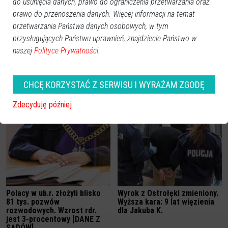
do usunięcia danych, prawo do ograniczenia przetwarzania oraz
prawo do przenoszenia danych. Więcej informacji na temat
przetwarzania Państwa danych osobowych, w tym
przysługujących Państwu uprawnień, znajdziecie Państwo w
naszej
Polityce Prywatności.
Wraca sprawa tragicznego
Kto zastrzelił 31-latka?
wypadku w Rzekuniu. Sąd
"Skruszony" sypał kolegów.
CHCĘ KORZYSTAĆ Z SERWISU I WYRAŻAM ZGODĘ
Najwyższy uchylił
Sąd uznał, że to właśnie on
prawomocny wyrok
jest mordercą
Zdecyduję później
Polacy w ub.r. złożyli blisko
Wyrok z Ostrołęki zmieniony.
81 tys. pozwów
Wyższa kara: 9 lat więzienia
rozwodowych. Wzrost rdr.
dla Jakuba K.
jest 3-procentowy [DANE Z
SĄDÓW]