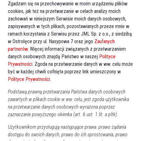
Zgadzam się na przechowywanie w moim urządzeniu plików
cookies, jak też na przetwarzanie w celach analizy moich
zachowań w niniejszym Serwisie moich danych osobowych,
zapisywanych w tych plikach, pozostawianych przeze mnie w
ramach korzystania z Serwisu przez JML Sp. z o.o., z siedzibą
w Ostrołęce przy ul. Nasypowa 7 oraz jego
Zaufanych
partnerów
. Więcej informacji związanych z przetwarzaniem
Zobacz również
danych osobowych znajdą Państwo w naszej
Polityce
Prywatności
. Zgoda na przetwarzanie danych w ww. celu może
być w każdej chwili cofnięta poprzez link umieszczony w
Polityce Prywatności
.
Podstawą prawną przetwarzania Państwa danych osobowych
zawartych w plikach cookie w ww. celu, jest zgoda użytkownika
na przetwarzanie danych osobowych wyrażona poprzez
Wyrok i "śniadanko". Maciej
Spełnia się czarny scenariusz
zaznaczanie powyższego okienka (art. 6 ust. 1 lit. a pltk).
Kleczkowski znów chce być
dla banków. Sądy w całym
radnym
kraju dosłownie puchną od
nowych pozwów
Użytkownikom przysługują następujące prawa: prawo żądania
dostępu do swoich danych, prawo do ich sprostowania, prawo