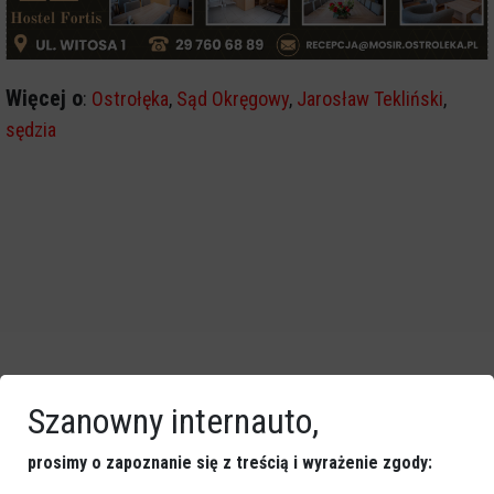
Więcej o
:
Ostrołęka
,
Sąd Okręgowy
,
Jarosław Tekliński
,
sędzia
Szanowny internauto,
prosimy o zapoznanie się z treścią i wyrażenie zgody: