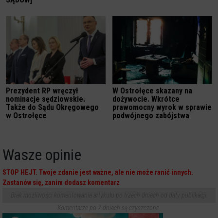
Prezydent RP wręczył
W Ostrołęce skazany na
nominacje sędziowskie.
dożywocie. Wkrótce
Także do Sądu Okręgowego
prawomocny wyrok w sprawie
w Ostrołęce
podwójnego zabójstwa
Wasze opinie
STOP HEJT. Twoje zdanie jest ważne, ale nie może ranić innych.
Zastanów się, zanim dodasz komentarz
Brak możliwości komentowania artykułu po trzech dniach od daty publikacji.
Komentarze po 7 dniach są czyszczone.