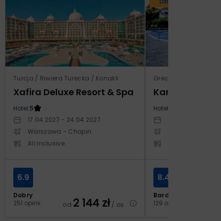
Lato 2026
Turcja / Riwiera Turecka / Konakli
Grecja / Samos / Vo
Xafira Deluxe Resort & Spa
Kampos Villag
Hotel:
5
Hotel:
3.5
17.04.2027 - 24.04.2027
10.10.2026 - 17.1
Warszawa - Chopin
Warszawa - Cho
All Inclusive
All Inclusive
6.9
8.4
Dobry
Bardzo dobry
2 144
zł
2
251 opinii
129 opinii
od
/ os.
od