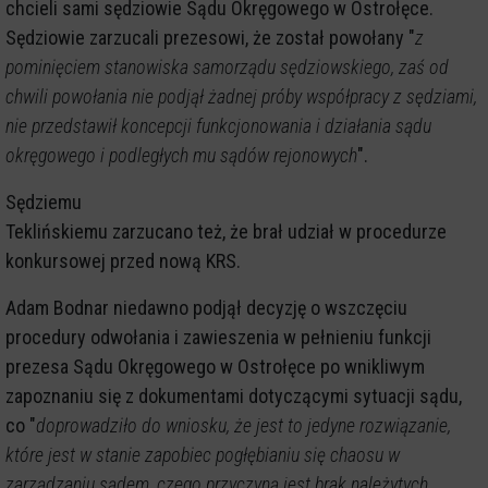
chcieli sami sędziowie Sądu Okręgowego w Ostrołęce.
Sędziowie zarzucali prezesowi, że został powołany "
z
pominięciem stanowiska samorządu sędziowskiego, zaś od
chwili powołania nie podjął żadnej próby współpracy z sędziami,
nie przedstawił koncepcji funkcjonowania i działania sądu
okręgowego i podległych mu sądów rejonowych
".
Sędziemu
Teklińskiemu zarzucano też, że brał udział w procedurze
konkursowej przed nową KRS.
Adam Bodnar niedawno podjął decyzję o wszczęciu
procedury odwołania i zawieszenia w pełnieniu funkcji
prezesa Sądu Okręgowego w Ostrołęce po wnikliwym
zapoznaniu się z dokumentami dotyczącymi sytuacji sądu,
co "
doprowadziło do wniosku, że jest to jedyne rozwiązanie,
które jest w stanie zapobiec pogłębianiu się chaosu w
zarządzaniu sądem, czego przyczyną jest brak należytych