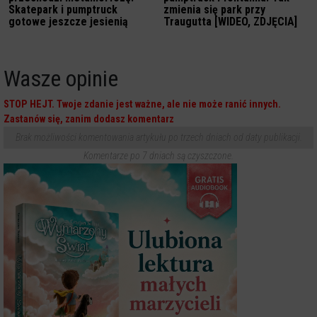
Skatepark i pumptruck
zmienia się park przy
gotowe jeszcze jesienią
Traugutta [WIDEO, ZDJĘCIA]
Wasze opinie
STOP HEJT. Twoje zdanie jest ważne, ale nie może ranić innych.
Zastanów się, zanim dodasz komentarz
Brak możliwości komentowania artykułu po trzech dniach od daty publikacji.
Komentarze po 7 dniach są czyszczone.