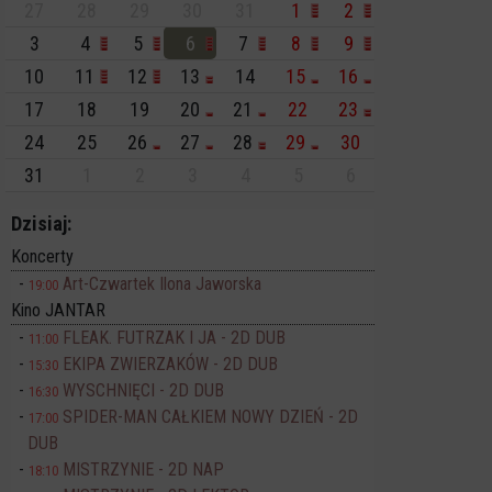
27
28
29
30
31
1
2
3
4
5
6
7
8
9
10
11
12
13
14
15
16
17
18
19
20
21
22
23
24
25
26
27
28
29
30
31
1
2
3
4
5
6
Dzisiaj:
Koncerty
Art-Czwartek Ilona Jaworska
19:00
Kino JANTAR
FLEAK. FUTRZAK I JA - 2D DUB
11:00
EKIPA ZWIERZAKÓW - 2D DUB
15:30
WYSCHNIĘCI - 2D DUB
16:30
SPIDER-MAN CAŁKIEM NOWY DZIEŃ - 2D
17:00
DUB
MISTRZYNIE - 2D NAP
18:10