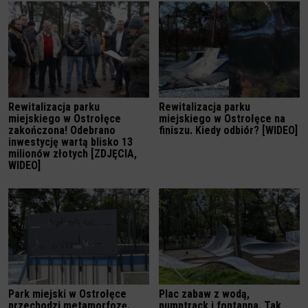
Rewitalizacja parku
Rewitalizacja parku
miejskiego w Ostrołęce
miejskiego w Ostrołęce na
zakończona! Odebrano
finiszu. Kiedy odbiór? [WIDEO]
inwestycję wartą blisko 13
milionów złotych [ZDJĘCIA,
WIDEO]
Park miejski w Ostrołęce
Plac zabaw z wodą,
przechodzi metamorfozę.
pumptrack i fontanna. Tak