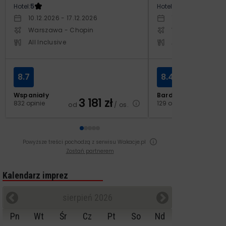
Hotel:
5
Hotel:
3.5
10.12.2026 - 17.12.2026
10.10.2026 - 17.1
Warszawa - Chopin
Warszawa - Cho
All Inclusive
All Inclusive
8.7
8.4
Wspaniały
Bardzo dobry
3 181
zł
2
832 opinie
129 opinii
od
/ os.
od
Powyższe treści pochodzą z serwisu Wakacje.pl
Zostań partnerem
Kalendarz imprez
sierpień 2026
Pn
Wt
Śr
Cz
Pt
So
Nd