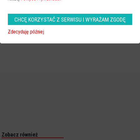
CHCĘ KORZYSTAĆ Z SERWISU I WYRAŻAM ZGODĘ
Zdecyduję później
Zobacz również