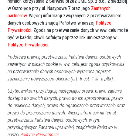
ramach korzystania z Serwisu przez JML Sp. z o.o., z siedzibą
Obserwuj nas i otrzymuj nowe wiadomości
w Ostrołęce przy ul. Nasypowa 7 oraz jego
Zaufanych
Dodaj eOstroleka do obserwowanych źródeł w Google News.
partnerów
. Więcej informacji związanych z przetwarzaniem
danych osobowych znajdą Państwo w naszej
Polityce
Obserwuj w Google News
Prywatności
. Zgoda na przetwarzanie danych w ww. celu może
być w każdej chwili cofnięta poprzez link umieszczony w
Polityce Prywatności
.
REKLAMA
Podstawą prawną przetwarzania Państwa danych osobowych
zawartych w plikach cookie w ww. celu, jest zgoda użytkownika
na przetwarzanie danych osobowych wyrażona poprzez
zaznaczanie powyższego okienka (art. 6 ust. 1 lit. a pltk).
Użytkownikom przysługują następujące prawa: prawo żądania
Więcej o
:
skatepark Ostrołęka
,
Ride The Future
,
warsztaty
dostępu do swoich danych, prawo do ich sprostowania, prawo
BMX
,
bezpieczeństwo jazdy
,
Fundacja Sportów Miejskich
,
do usunięcia danych, prawo do ograniczenia przetwarzania oraz
Ostrołęka
,
skatepark
prawo do przenoszenia danych. Więcej informacji na temat
przetwarzania Państwa danych osobowych, w tym
przysługujących Państwu uprawnień, znajdziecie Państwo w
naszej
Polityce Prywatności.