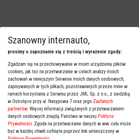
Szanowny internauto,
prosimy o zapoznanie się z treścią i wyrażenie zgody:
Zgadzam się na przechowywanie w moim urządzeniu plików
cookies, jak też na przetwarzanie w celach analizy moich
zachowań w niniejszym Serwisie moich danych osobowych,
zapisywanych w tych plikach, pozostawianych przeze mnie w
Niebezpieczna sytuacja na drodze:
ramach korzystania z Serwisu przez JML Sp. z o.o., z siedzibą
w Ostrołęce przy ul. Nasypowa 7 oraz jego
Zaufanych
nagranie z kamery pokazuje, jak niewiele
partnerów
. Więcej informacji związanych z przetwarzaniem
brakowało do tragedii! [WIDEO]
danych osobowych znajdą Państwo w naszej
Polityce
Prywatności
. Zgoda na przetwarzanie danych w ww. celu może
być w każdej chwili cofnięta poprzez link umieszczony w
Polityce Prywatności
.