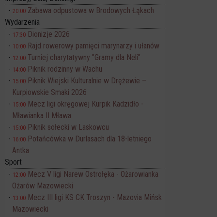
Zabawa odpustowa w Brodowych Łąkach
20:00
Wydarzenia
Dionizje 2026
17:30
Rajd rowerowy pamięci marynarzy i ułanów
10:00
Turniej charytatywny "Gramy dla Neli"
12:00
Piknik rodzinny w Wachu
14:00
Piknik Wiejski Kulturalnie w Drężewie –
15:00
Kurpiowskie Smaki 2026
Mecz ligi okręgowej Kurpik Kadzidło -
15:00
Mławianka II Mława
Piknik sołecki w Laskowcu
15:00
Potańcówka w Durlasach dla 18-letniego
16:00
Antka
Sport
Mecz V ligi Narew Ostrołęka - Ożarowianka
12:00
Ożarów Mazowiecki
Mecz III ligi KS CK Troszyn - Mazovia Mińsk
13:00
Mazowiecki