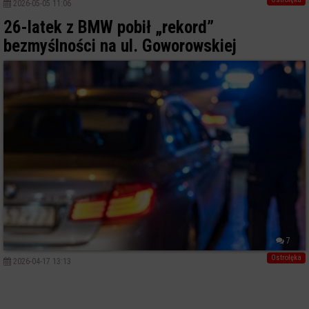
2026-05-05 11:06
26-latek z BMW pobił „rekord”
bezmyślności na ul. Goworowskiej
7
Ostrołęka
2026-04-17 13:13