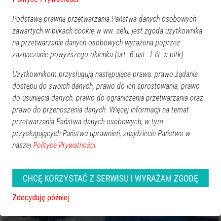
Podstawą prawną przetwarzania Państwa danych osobowych
zawartych w plikach cookie w ww. celu, jest zgoda użytkownika
na przetwarzanie danych osobowych wyrażona poprzez
zaznaczanie powyższego okienka (art. 6 ust. 1 lit. a pltk).
Użytkownikom przysługują następujące prawa: prawo żądania
dostępu do swoich danych, prawo do ich sprostowania, prawo
11
do usunięcia danych, prawo do ograniczenia przetwarzania oraz
Region
prawo do przenoszenia danych. Więcej informacji na temat
2025-01-16 14:19
przetwarzania Państwa danych osobowych, w tym
Trzech pijanych kierowców zatrzymanych w
przysługujących Państwu uprawnień, znajdziecie Państwo w
Ostrołęce – rekordzista miał 2 promile
naszej
Polityce Prywatności.
CHCĘ KORZYSTAĆ Z SERWISU I WYRAŻAM ZGODĘ
Zdecyduję później