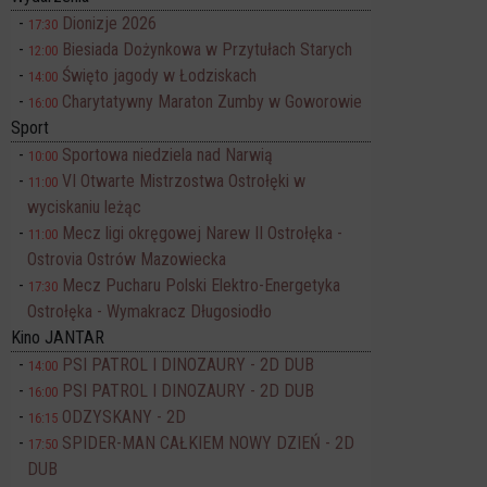
Dionizje 2026
17:30
Biesiada Dożynkowa w Przytułach Starych
12:00
Święto jagody w Łodziskach
14:00
Charytatywny Maraton Zumby w Goworowie
16:00
Sport
Sportowa niedziela nad Narwią
10:00
VI Otwarte Mistrzostwa Ostrołęki w
11:00
wyciskaniu leżąc
Mecz ligi okręgowej Narew II Ostrołęka -
11:00
Ostrovia Ostrów Mazowiecka
Mecz Pucharu Polski Elektro-Energetyka
17:30
Ostrołęka - Wymakracz Długosiodło
Kino JANTAR
PSI PATROL I DINOZAURY - 2D DUB
14:00
PSI PATROL I DINOZAURY - 2D DUB
16:00
ODZYSKANY - 2D
16:15
SPIDER-MAN CAŁKIEM NOWY DZIEŃ - 2D
17:50
DUB