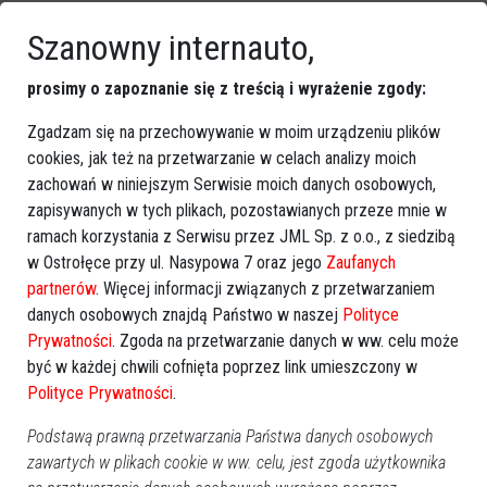
Szanowny internauto,
prosimy o zapoznanie się z treścią i wyrażenie zgody:
Zgadzam się na przechowywanie w moim urządzeniu plików
cookies, jak też na przetwarzanie w celach analizy moich
zachowań w niniejszym Serwisie moich danych osobowych,
zapisywanych w tych plikach, pozostawianych przeze mnie w
ramach korzystania z Serwisu przez JML Sp. z o.o., z siedzibą
w Ostrołęce przy ul. Nasypowa 7 oraz jego
Zaufanych
partnerów
. Więcej informacji związanych z przetwarzaniem
danych osobowych znajdą Państwo w naszej
Polityce
Prywatności
. Zgoda na przetwarzanie danych w ww. celu może
„Szkice ze sztuki zwanej naiwną –
być w każdej chwili cofnięta poprzez link umieszczony w
malarstwo Magdaleny Shummer": spotkanie
Polityce Prywatności
.
z Joanną Kalinowską
Podstawą prawną przetwarzania Państwa danych osobowych
zawartych w plikach cookie w ww. celu, jest zgoda użytkownika