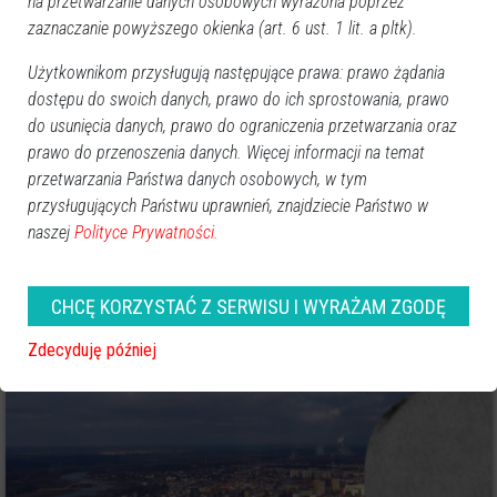
na przetwarzanie danych osobowych wyrażona poprzez
zaznaczanie powyższego okienka (art. 6 ust. 1 lit. a pltk).
Użytkownikom przysługują następujące prawa: prawo żądania
dostępu do swoich danych, prawo do ich sprostowania, prawo
do usunięcia danych, prawo do ograniczenia przetwarzania oraz
prawo do przenoszenia danych. Więcej informacji na temat
przetwarzania Państwa danych osobowych, w tym
przysługujących Państwu uprawnień, znajdziecie Państwo w
naszej
Polityce Prywatności.
0
Ostrołęka
2025-02-10 11:56
CHCĘ KORZYSTAĆ Z SERWISU I WYRAŻAM ZGODĘ
2025 rokiem Adama Chętnika?
Zdecyduję później