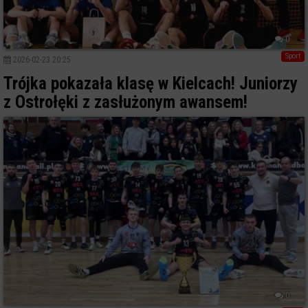
0
Sport
2026-02-23 20:25
Trójka pokazała klasę w Kielcach! Juniorzy
z Ostrołęki z zasłużonym awansem!
0