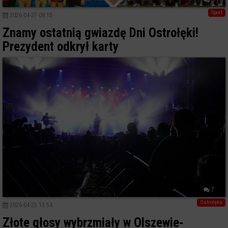
Sport
2026-04-27 08:15
Znamy ostatnią gwiazdę Dni Ostrołęki!
Prezydent odkrył karty
7
Ostrołęka
2026-04-25 13:54
Złote głosy wybrzmiały w Olszewie-