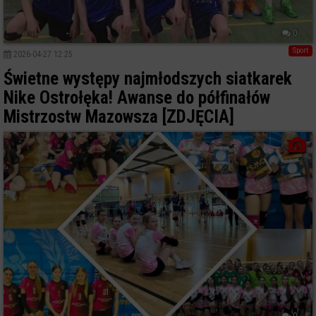
0
Sport
2026-04-27 12:25
Świetne występy najmłodszych siatkarek
Nike Ostrołęka! Awanse do półfinałów
Mistrzostw Mazowsza [ZDJĘCIA]
0