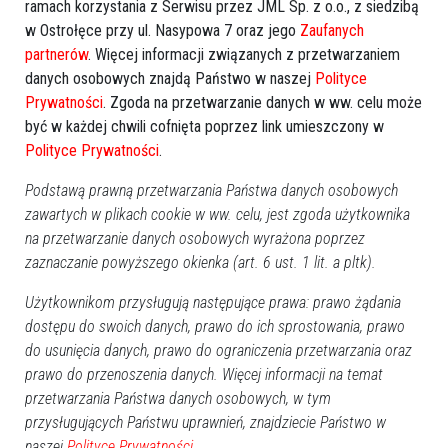
ramach korzystania z Serwisu przez JML Sp. z o.o., z siedzibą
Sport
2026-05-22 13:53
w Ostrołęce przy ul. Nasypowa 7 oraz jego
Zaufanych
partnerów
. Więcej informacji związanych z przetwarzaniem
Ruszyły zapisy do turnieju „Z Orlika na
danych osobowych znajdą Państwo w naszej
Polityce
Stadion”. Finał na Narodowym i piłki dla
Prywatności
. Zgoda na przetwarzanie danych w ww. celu może
szkół
być w każdej chwili cofnięta poprzez link umieszczony w
Polityce Prywatności
.
Podstawą prawną przetwarzania Państwa danych osobowych
zawartych w plikach cookie w ww. celu, jest zgoda użytkownika
na przetwarzanie danych osobowych wyrażona poprzez
zaznaczanie powyższego okienka (art. 6 ust. 1 lit. a pltk).
Użytkownikom przysługują następujące prawa: prawo żądania
dostępu do swoich danych, prawo do ich sprostowania, prawo
do usunięcia danych, prawo do ograniczenia przetwarzania oraz
prawo do przenoszenia danych. Więcej informacji na temat
przetwarzania Państwa danych osobowych, w tym
0
przysługujących Państwu uprawnień, znajdziecie Państwo w
Powiat ostrołecki
2026-05-12 10:42
naszej
Polityce Prywatności.