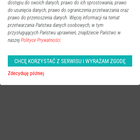
dostępu do swoich danych, prawo do ich sprostowania, prawo
do usunięcia danych, prawo do ograniczenia przetwarzania oraz
prawo do przenoszenia danych. Więcej informacji na temat
przetwarzania Państwa danych osobowych, w tym
przysługujących Państwu uprawnień, znajdziecie Państwo w
naszej
Polityce Prywatności.
CHCĘ KORZYSTAĆ Z SERWISU I WYRAŻAM ZGODĘ
0
Zdecyduję później
Ostrołęka
2018-02-02 09:56