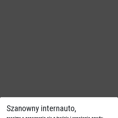
Szanowny internauto,
Atak nożownika w bloku przy ulicy Jaracza.