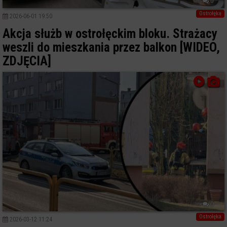
0
Ostrołęka
2026-06-01 19:50
Akcja służb w ostrołęckim bloku. Strażacy
weszli do mieszkania przez balkon [WIDEO,
ZDJĘCIA]
0
Ostrołęka
2026-03-12 11:24