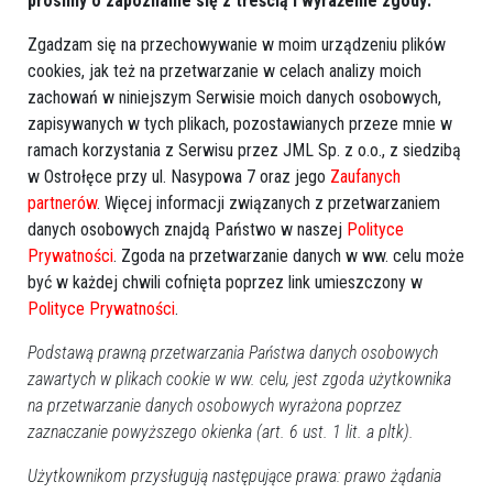
Pawłowi N. grozi nawet dożywocie!
prosimy o zapoznanie się z treścią i wyrażenie zgody:
Zgadzam się na przechowywanie w moim urządzeniu plików
cookies, jak też na przetwarzanie w celach analizy moich
zachowań w niniejszym Serwisie moich danych osobowych,
zapisywanych w tych plikach, pozostawianych przeze mnie w
ramach korzystania z Serwisu przez JML Sp. z o.o., z siedzibą
w Ostrołęce przy ul. Nasypowa 7 oraz jego
Zaufanych
partnerów
. Więcej informacji związanych z przetwarzaniem
danych osobowych znajdą Państwo w naszej
Polityce
Prywatności
. Zgoda na przetwarzanie danych w ww. celu może
być w każdej chwili cofnięta poprzez link umieszczony w
Polityce Prywatności
.
7
Ostrołęka
2020-01-20 20:01
Podstawą prawną przetwarzania Państwa danych osobowych
Ostrołęka: Niepełnosprawny mężczyzna
zawartych w plikach cookie w ww. celu, jest zgoda użytkownika
na przetwarzanie danych osobowych wyrażona poprzez
utknął w windzie
zaznaczanie powyższego okienka (art. 6 ust. 1 lit. a pltk).
Użytkownikom przysługują następujące prawa: prawo żądania