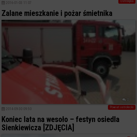
Ostrołęka
2016-01-03 11:07
Zalane mieszkanie i pożar śmietnika
0
Powiat ostrołecki
2014-09-30 09:50
Koniec lata na wesoło – festyn osiedla
Sienkiewicza [ZDJĘCIA]