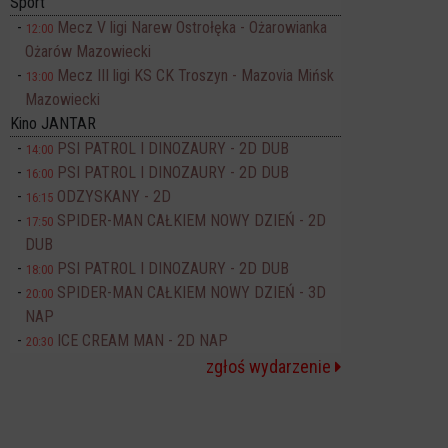
Sport
Mecz V ligi Narew Ostrołęka - Ożarowianka
12:00
Ożarów Mazowiecki
Mecz III ligi KS CK Troszyn - Mazovia Mińsk
13:00
Mazowiecki
Kino JANTAR
PSI PATROL I DINOZAURY - 2D DUB
14:00
PSI PATROL I DINOZAURY - 2D DUB
16:00
ODZYSKANY - 2D
16:15
SPIDER-MAN CAŁKIEM NOWY DZIEŃ - 2D
17:50
DUB
PSI PATROL I DINOZAURY - 2D DUB
18:00
SPIDER-MAN CAŁKIEM NOWY DZIEŃ - 3D
20:00
NAP
ICE CREAM MAN - 2D NAP
20:30
zgłoś wydarzenie