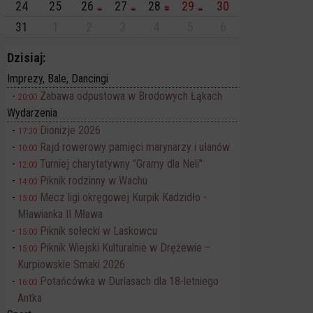
24
25
26
27
28
29
30
31
1
2
3
4
5
6
Dzisiaj:
Imprezy, Bale, Dancingi
Zabawa odpustowa w Brodowych Łąkach
20:00
Wydarzenia
Dionizje 2026
17:30
Rajd rowerowy pamięci marynarzy i ułanów
10:00
Turniej charytatywny "Gramy dla Neli"
12:00
Piknik rodzinny w Wachu
14:00
Mecz ligi okręgowej Kurpik Kadzidło -
15:00
Mławianka II Mława
Piknik sołecki w Laskowcu
15:00
Piknik Wiejski Kulturalnie w Drężewie –
15:00
Kurpiowskie Smaki 2026
Potańcówka w Durlasach dla 18-letniego
16:00
Antka