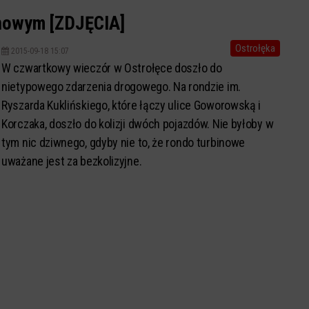
binowym [ZDJĘCIA]
Ostrołęka
2015-09-18 15:07
W czwartkowy wieczór w Ostrołęce doszło do
nietypowego zdarzenia drogowego. Na rondzie im.
Ryszarda Kuklińskiego, które łączy ulice Goworowską i
Korczaka, doszło do kolizji dwóch pojazdów. Nie byłoby w
tym nic dziwnego, gdyby nie to, że rondo turbinowe
uważane jest za bezkolizyjne.