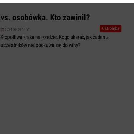
 vs. osobówka. Kto zawinił?
Ostrołęka
2024-09-09 14:51
Kłopotliwa kraka na rondzie. Kogo ukarać, jak żaden z
uczestników nie poczuwa się do winy?