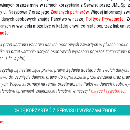
awianych przeze mnie w ramach korzystania z Serwisu przez JML Sp. z o
y ul. Nasypowa 7 oraz jego
Zaufanych partnerów
. Więcej informacji zw
 danych osobowych znajdą Państwo w naszej
Polityce Prywatności
. 
anych w ww. celu może być w każdej chwili cofnięta poprzez link umi
ności
.
 przetwarzania Państwa danych osobowych zawartych w plikach cookie w
ika na przetwarzanie danych osobowych wyrażona poprzez zaznaczanie
rólowej Bony - kosztowna lekcja dla
t. 1 lit. a pltk).
zysługują następujące prawa: prawo żądania dostępu do swoich danych,
rawo do usunięcia danych, prawo do ograniczenia przetwarzania oraz pra
Ostrołęka
2025-02-04 10:03
nych. Więcej informacji na temat przetwarzania Państwa danych osobowy
W poniedziałek na rondzie Królowej Bony w Ostrołęce
 Państwu uprawnień, znajdziecie Państwo w naszej
Polityce Prywatności.
doszło do kolizji. Tym razem uczestnikami zdarzenia byli
79-letni kierowca toyoty oraz 32-letnia mieszkanka
CHCĘ KORZYSTAĆ Z SERWISU I WYRAŻAM ZGODĘ
powiatu ostrołęckiego prowadząca opla.
iej