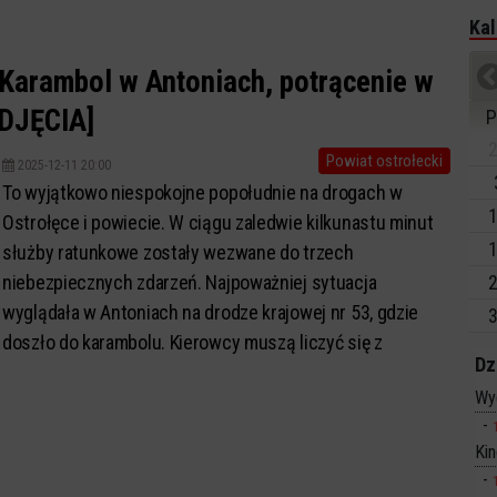
Kal
 Karambol w Antoniach, potrącenie w
ZDJĘCIA]
P
2
Powiat ostrołecki
2025-12-11 20:00
To wyjątkowo niespokojne popołudnie na drogach w
1
Ostrołęce i powiecie. W ciągu zaledwie kilkunastu minut
1
służby ratunkowe zostały wezwane do trzech
niebezpiecznych zdarzeń. Najpoważniej sytuacja
2
wyglądała w Antoniach na drodze krajowej nr 53, gdzie
3
doszło do karambolu. Kierowcy muszą liczyć się z
Dz
utrudnieniami.
Wy
Ki