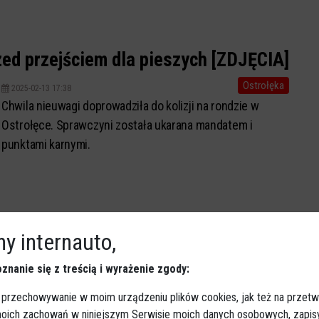
zed przejściem dla pieszych [ZDJĘCIA]
Ostrołęka
2025-02-13 17:38
Chwila nieuwagi doprowadziła do kolizji na rondzie w
Ostrołęce. Sprawczyni została ukarana mandatem i
punktami karnymi.
y internauto,
znanie się z treścią i wyrażenie zgody:
 przechowywanie w moim urządzeniu plików cookies, jak też na przetw
 moich zachowań w niniejszym Serwisie moich danych osobowych, zapi