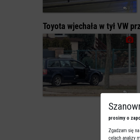
0
Toyota wjechała w tył VW pr
0
Szanown
prosimy o zapo
Zgadzam się na
celach analizy