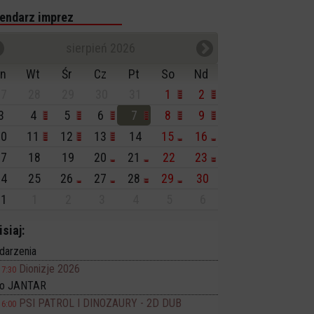
endarz imprez
sierpień 2026
n
Wt
Śr
Cz
Pt
So
Nd
7
28
29
30
31
1
2
3
4
5
6
7
8
9
0
11
12
13
14
15
16
7
18
19
20
21
22
23
4
25
26
27
28
29
30
1
1
2
3
4
5
6
isiaj:
darzenia
Dionizje 2026
17:30
no JANTAR
PSI PATROL I DINOZAURY - 2D DUB
16:00