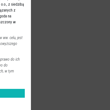
.o., z siedzibą
iązanych z
Zgoda na
eszczony w
 ww. celu, jest
 powyższego
 prawo do ich
wo do
ch, w tym