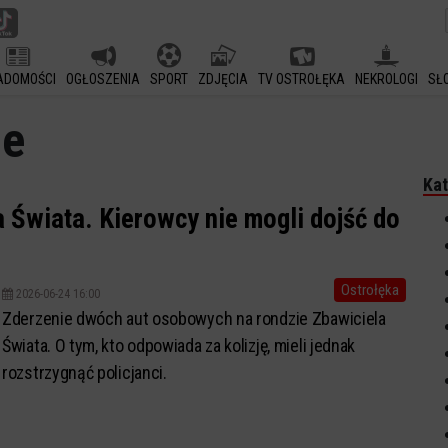
ADOMOŚCI
OGŁOSZENIA
SPORT
ZDJĘCIA
TV OSTROŁĘKA
NEKROLOGI
SŁ
ie
Kat
a Świata. Kierowcy nie mogli dojść do
Ostrołęka
2026-06-24 16:00
Zderzenie dwóch aut osobowych na rondzie Zbawiciela
Świata. O tym, kto odpowiada za kolizję, mieli jednak
rozstrzygnąć policjanci.