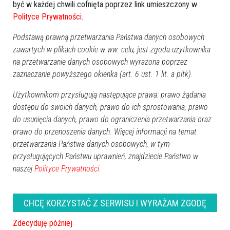
być w każdej chwili cofnięta poprzez link umieszczony w
Polityce Prywatności
.
Podstawą prawną przetwarzania Państwa danych osobowych
zawartych w plikach cookie w ww. celu, jest zgoda użytkownika
na przetwarzanie danych osobowych wyrażona poprzez
zaznaczanie powyższego okienka (art. 6 ust. 1 lit. a pltk).
Użytkownikom przysługują następujące prawa: prawo żądania
dostępu do swoich danych, prawo do ich sprostowania, prawo
do usunięcia danych, prawo do ograniczenia przetwarzania oraz
prawo do przenoszenia danych. Więcej informacji na temat
3
przetwarzania Państwa danych osobowych, w tym
Ostrołęka
przysługujących Państwu uprawnień, znajdziecie Państwo w
2025-08-22 18:13
naszej
Polityce Prywatności.
Rekordowa liczba głosujących w Budżecie
Obywatelskim Mazowsza
CHCĘ KORZYSTAĆ Z SERWISU I WYRAŻAM ZGODĘ
Zdecyduję później