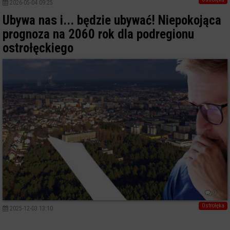
2026-05-04 09:25
Ubywa nas i... będzie ubywać! Niepokojąca
prognoza na 2060 rok dla podregionu
ostrołęckiego
9
Ostrołęka
2025-12-03 13:10