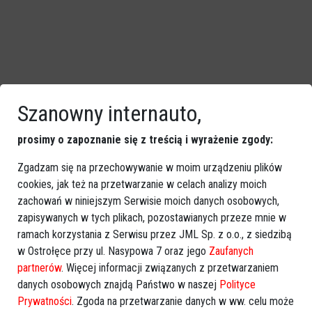
Szanowny internauto,
prosimy o zapoznanie się z treścią i wyrażenie zgody:
Zgadzam się na przechowywanie w moim urządzeniu plików
cookies, jak też na przetwarzanie w celach analizy moich
zachowań w niniejszym Serwisie moich danych osobowych,
zapisywanych w tych plikach, pozostawianych przeze mnie w
ramach korzystania z Serwisu przez JML Sp. z o.o., z siedzibą
w Ostrołęce przy ul. Nasypowa 7 oraz jego
Zaufanych
Policja odnotowała zdecydowanie więcej
partnerów
. Więcej informacji związanych z przetwarzaniem
przestępstw. Ale wskaźnik wykrywalności
danych osobowych znajdą Państwo w naszej
Polityce
Prywatności
. Zgoda na przetwarzanie danych w ww. celu może
robi wrażenie