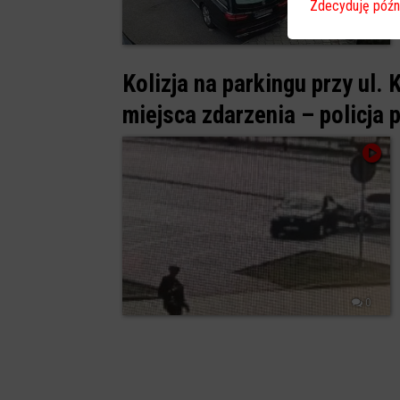
Zdecyduję późn
0
Kolizja na parkingu przy ul.
miejsca zdarzenia – policja 
0