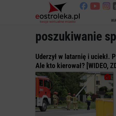
WI
poszukiwanie s
Uderzył w latarnię i uciekł. P
Ale kto kierował? [WIDEO, Z