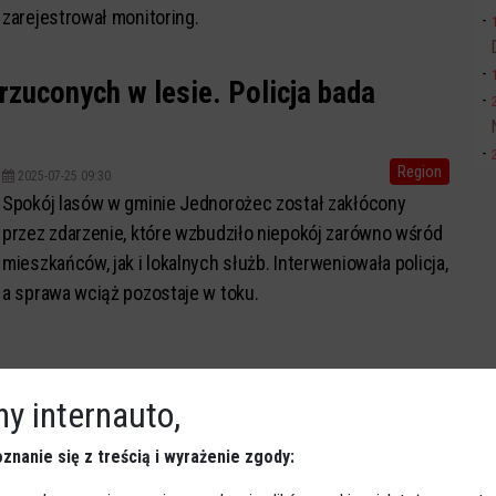
zarejestrował monitoring.
rzuconych w lesie. Policja bada
Region
2025-07-25 09:30
Spokój lasów w gminie Jednorożec został zakłócony
przez zdarzenie, które wzbudziło niepokój zarówno wśród
mieszkańców, jak i lokalnych służb. Interweniowała policja,
a sprawa wciąż pozostaje w toku.
y internauto,
znanie się z treścią i wyrażenie zgody: