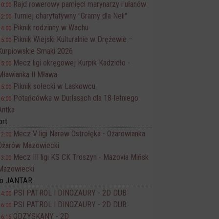
Rajd rowerowy pamięci marynarzy i ułanów
10:00
Turniej charytatywny "Gramy dla Neli"
12:00
Piknik rodzinny w Wachu
14:00
Piknik Wiejski Kulturalnie w Drężewie –
15:00
Kurpiowskie Smaki 2026
Mecz ligi okręgowej Kurpik Kadzidło -
15:00
Mławianka II Mława
Piknik sołecki w Laskowcu
15:00
Potańcówka w Durlasach dla 18-letniego
16:00
Antka
ort
Mecz V ligi Narew Ostrołęka - Ożarowianka
12:00
Ożarów Mazowiecki
Mecz III ligi KS CK Troszyn - Mazovia Mińsk
13:00
Mazowiecki
no JANTAR
PSI PATROL I DINOZAURY - 2D DUB
14:00
PSI PATROL I DINOZAURY - 2D DUB
16:00
ODZYSKANY - 2D
16:15