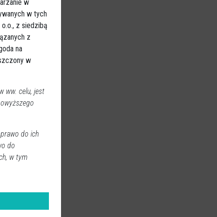
arzanie w
sywanych w tych
.o., z siedzibą
iązanych z
Zgoda na
eszczony w
 ww. celu, jest
 powyższego
 prawo do ich
wo do
ch, w tym