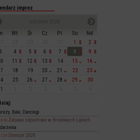
endarz imprez
sierpień 2026
n
Wt
Śr
Cz
Pt
So
Nd
7
28
29
30
31
1
2
3
4
5
6
7
8
9
0
11
12
13
14
15
16
7
18
19
20
21
22
23
4
25
26
27
28
29
30
1
1
2
3
4
5
6
isiaj:
rezy, Bale, Dancingi
Zabawa odpustowa w Brodowych Łąkach
20:00
darzenia
Dionizje 2026
17:30