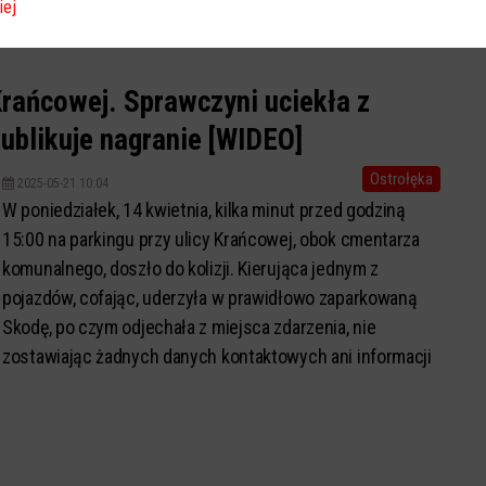
iej
 Krańcowej. Sprawczyni uciekła z
publikuje nagranie [WIDEO]
Ostrołęka
2025-05-21 10:04
W poniedziałek, 14 kwietnia, kilka minut przed godziną
15:00 na parkingu przy ulicy Krańcowej, obok cmentarza
komunalnego, doszło do kolizji. Kierująca jednym z
pojazdów, cofając, uderzyła w prawidłowo zaparkowaną
Skodę, po czym odjechała z miejsca zdarzenia, nie
zostawiając żadnych danych kontaktowych ani informacji
dla właściciela uszkodzonego au...