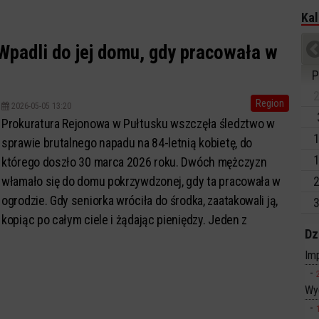
Kal
 Wpadli do jej domu, gdy pracowała w
P
2
Region
2026-05-05 13:20
Prokuratura Rejonowa w Pułtusku wszczęła śledztwo w
1
sprawie brutalnego napadu na 84-letnią kobietę, do
1
którego doszło 30 marca 2026 roku. Dwóch mężczyzn
włamało się do domu pokrzywdzonej, gdy ta pracowała w
2
ogrodzie. Gdy seniorka wróciła do środka, zaatakowali ją,
3
kopiąc po całym ciele i żądając pieniędzy. Jeden z
Dz
napastników został już zatrzymany....
Imp
Wy