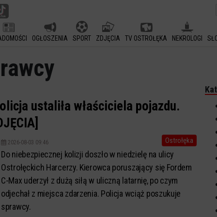
ADOMOŚCI
OGŁOSZENIA
SPORT
ZDJĘCIA
TV OSTROŁĘKA
NEKROLOGI
SŁ
prawcy
Kat
olicja ustaliła właściciela pojazdu.
DJĘCIA]
Ostrołęka
2026-08-03 09:46
Do niebezpiecznej kolizji doszło w niedzielę na ulicy
Ostrołęckich Harcerzy. Kierowca poruszający się Fordem
C-Max uderzył z dużą siłą w uliczną latarnię, po czym
odjechał z miejsca zdarzenia. Policja wciąż poszukuje
sprawcy.