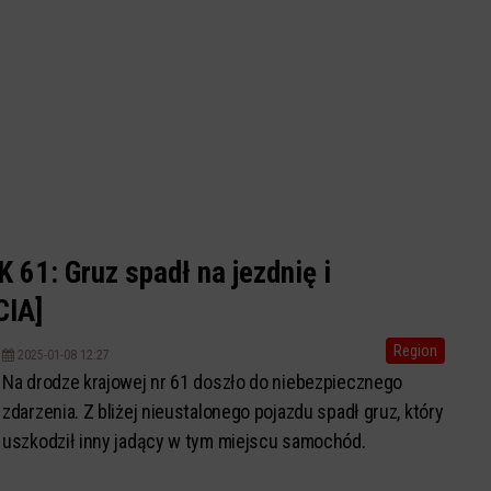
 61: Gruz spadł na jezdnię i
CIA]
Region
2025-01-08 12:27
Na drodze krajowej nr 61 doszło do niebezpiecznego
zdarzenia. Z bliżej nieustalonego pojazdu spadł gruz, który
uszkodził inny jadący w tym miejscu samochód.