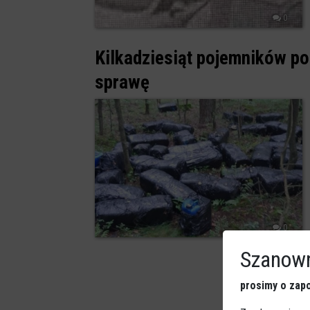
0
Kilkadziesiąt pojemników po
sprawę
0
Szanown
prosimy o zapo