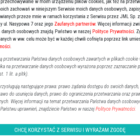
 przechowywanie w moim urządzeniu plików cookies, jak też na przetw
 moich zachowań w niniejszym Serwisie moich danych osobowych, zapi
awianych przeze mnie w ramach korzystania z Serwisu przez JML Sp. z o
y ul. Nasypowa 7 oraz jego
Zaufanych partnerów
. Więcej informacji zw
 danych osobowych znajdą Państwo w naszej
Polityce Prywatności
. 
anych w ww. celu może być w każdej chwili cofnięta poprzez link umi
ności
.
 przetwarzania Państwa danych osobowych zawartych w plikach cookie w
ika na przetwarzanie danych osobowych wyrażona poprzez zaznaczanie
rowcy w Ostrołęce. Jest nagranie z
t. 1 lit. a pltk).
zysługują następujące prawa: prawo żądania dostępu do swoich danych,
rawo do usunięcia danych, prawo do ograniczenia przetwarzania oraz pra
Ostrołęka
2025-06-14 15:58
nych. Więcej informacji na temat przetwarzania Państwa danych osobowy
Policjanci z ostrołęckiego Wydziału Prewencji prowadzą
 Państwu uprawnień, znajdziecie Państwo w naszej
Polityce Prywatności.
postępowanie w sprawie kolizji, do której doszło na
parkingu przed cmentarzem przy ul. Kujawskiej. Sprawca
CHCĘ KORZYSTAĆ Z SERWISU I WYRAŻAM ZGODĘ
zdarzenia odjechał z miejsca bez pozostawienia danych, a
funkcjonariusze proszą o pomoc w jego identyfikacji.