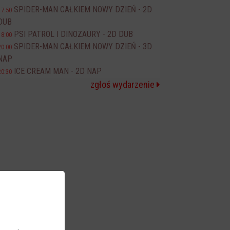
SPIDER-MAN CAŁKIEM NOWY DZIEŃ - 2D
17:50
DUB
PSI PATROL I DINOZAURY - 2D DUB
18:00
SPIDER-MAN CAŁKIEM NOWY DZIEŃ - 3D
20:00
NAP
ICE CREAM MAN - 2D NAP
20:30
zgłoś wydarzenie