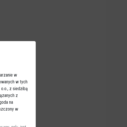
arzanie w
sywanych w tych
.o., z siedzibą
iązanych z
Zgoda na
eszczony w