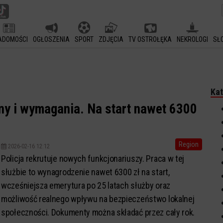
ADOMOŚCI
OGŁOSZENIA
SPORT
ZDJĘCIA
TV OSTROŁĘKA
NEKROLOGI
SŁ
Kat
iny i wymagania. Na start nawet 6300
Region
2026-02-16 12:12
Policja rekrutuje nowych funkcjonariuszy. Praca w tej
służbie to wynagrodzenie nawet 6300 zł na start,
wcześniejsza emerytura po 25 latach służby oraz
możliwość realnego wpływu na bezpieczeństwo lokalnej
społeczności. Dokumenty można składać przez cały rok.