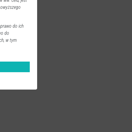
 ww. celu, jest
 powyższego
 prawo do ich
wo do
ch, w tym