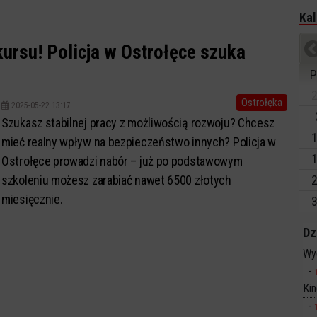
Kal
kursu! Policja w Ostrołęce szuka
P
2
Ostrołęka
2025-05-22 13:17
Szukasz stabilnej pracy z możliwością rozwoju? Chcesz
1
mieć realny wpływ na bezpieczeństwo innych? Policja w
1
Ostrołęce prowadzi nabór – już po podstawowym
szkoleniu możesz zarabiać nawet 6500 złotych
2
miesięcznie.
3
Dz
Wy
Ki