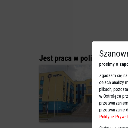
Szanown
Jest praca w policji. Właśni
prosimy o zapo
Zgadzam się na
celach analizy
plikach, pozost
w Ostrołęce prz
przetwarzaniem
przetwarzanie d
Polityce Prywat
2