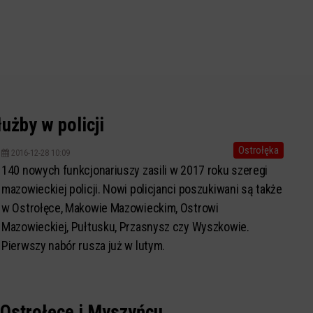
użby w policji
Ostrołęka
2016-12-28 10:09
140 nowych funkcjonariuszy zasili w 2017 roku szeregi
mazowieckiej policji. Nowi policjanci poszukiwani są także
w Ostrołęce, Makowie Mazowieckim, Ostrowi
Mazowieckiej, Pułtusku, Przasnysz czy Wyszkowie.
Pierwszy nabór rusza już w lutym.
 Ostrołęce i Myszyńcu