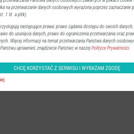
 przetwarzania Państwa danych osobowych zawartych w plikach cookie w
h funkcjonariuszy. Są już po
ika na przetwarzanie danych osobowych wyrażona poprzez zaznaczanie
t. 1 lit. a pltk).
ĘCIA]
zysługują następujące prawa: prawo żądania dostępu do swoich danych,
Ostrołęka
2017-01-05 12:34
rawo do usunięcia danych, prawo do ograniczenia przetwarzania oraz pra
Szeregi mazowieckiej policji zasiliło 66 nowych
nych. Więcej informacji na temat przetwarzania Państwa danych osobowy
funkcjonariuszy. Wczoraj złożyli oni uroczyste
 Państwu uprawnień, znajdziecie Państwo w naszej
Polityce Prywatności.
ślubowanie. Pięcioro świeżo upieczonych policjantów
pracować będzie w ostrołęckiej komendzie.
CHCĘ KORZYSTAĆ Z SERWISU I WYRAŻAM ZGODĘ
iej