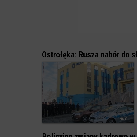
Ostrołęka: Rusza nabór do sł
0
Policyjne zmiany kadrowe w