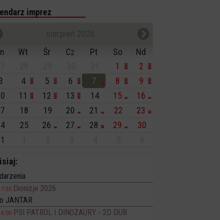
endarz imprez
sierpień 2026
n
Wt
Śr
Cz
Pt
So
Nd
7
28
29
30
31
1
2
3
4
5
6
7
8
9
0
11
12
13
14
15
16
7
18
19
20
21
22
23
4
25
26
27
28
29
30
1
1
2
3
4
5
6
isiaj:
darzenia
Dionizje 2026
17:30
no JANTAR
PSI PATROL I DINOZAURY - 2D DUB
16:00