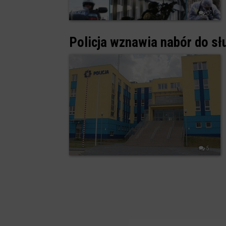
0
Policja wznawia nabór do sł
5