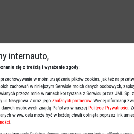
y internauto,
e rozpoczął się nabór
znanie się z treścią i wyrażenie zgody:
Ostrołęka
2018-01-04 21:19
 przechowywanie w moim urządzeniu plików cookies, jak też na przetw
Komendant Wojewódzki Policji z siedzibą w Radomiu
 moich zachowań w niniejszym Serwisie moich danych osobowych, zapi
ogłasza rozpoczęcie procedury rekrutacji kandydatów do
awianych przeze mnie w ramach korzystania z Serwisu przez JML Sp. z o
służby w Policji w 2018 roku na terenie województwa
y ul. Nasypowa 7 oraz jego
Zaufanych partnerów
. Więcej informacji zw
mazowieckiego
 danych osobowych znajdą Państwo w naszej
Polityce Prywatności
. 
anych w ww. celu może być w każdej chwili cofnięta poprzez link umi
ności
.