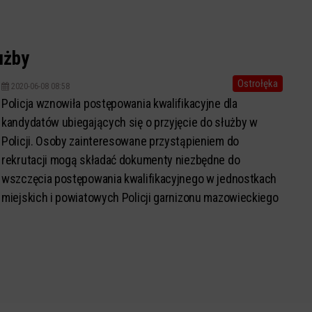
użby
Ostrołęka
2020-06-08 08:58
Policja wznowiła postępowania kwalifikacyjne dla
kandydatów ubiegających się o przyjęcie do służby w
Policji. Osoby zainteresowane przystąpieniem do
rekrutacji mogą składać dokumenty niezbędne do
wszczęcia postępowania kwalifikacyjnego w jednostkach
miejskich i powiatowych Policji garnizonu mazowieckiego
lub w Sekcji ds. Doboru Wydziału Kadr i Szko...