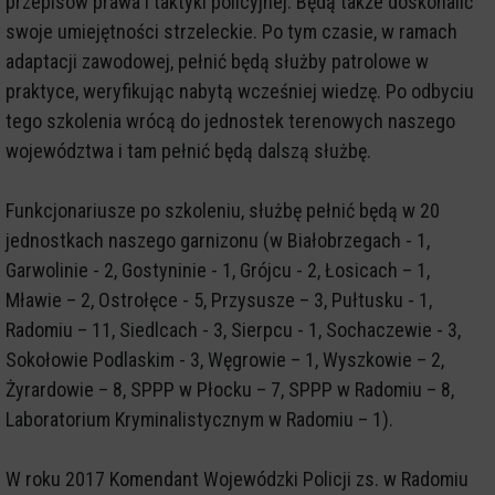
przepisów prawa i taktyki policyjnej. Będą także doskonalić
swoje umiejętności strzeleckie. Po tym czasie, w ramach
adaptacji zawodowej, pełnić będą służby patrolowe w
praktyce, weryfikując nabytą wcześniej wiedzę. Po odbyciu
tego szkolenia wrócą do jednostek terenowych naszego
województwa i tam pełnić będą dalszą służbę.
Funkcjonariusze po szkoleniu, służbę pełnić będą w 20
jednostkach naszego garnizonu (w Białobrzegach - 1,
Garwolinie - 2, Gostyninie - 1, Grójcu - 2, Łosicach – 1,
Mławie – 2, Ostrołęce - 5, Przysusze – 3, Pułtusku - 1,
Radomiu – 11, Siedlcach - 3, Sierpcu - 1, Sochaczewie - 3,
Sokołowie Podlaskim - 3, Węgrowie – 1, Wyszkowie – 2,
Żyrardowie – 8, SPPP w Płocku – 7, SPPP w Radomiu – 8,
Laboratorium Kryminalistycznym w Radomiu – 1).
W roku 2017 Komendant Wojewódzki Policji zs. w Radomiu