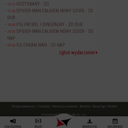
ODZYSKANY - 2D
16:15
SPIDER-MAN CAŁKIEM NOWY DZIEŃ - 2D
17:50
DUB
PSI PATROL I DINOZAURY - 2D DUB
18:00
SPIDER-MAN CAŁKIEM NOWY DZIEŃ - 3D
20:00
NAP
ICE CREAM MAN - 2D NAP
20:30
zgłoś wydarzenie
Polityka prywatności
•
Ostrołęka
•
Informacja o serwisie
•
Reklama
•
Nasze logo
•
Kontakt
eOstrołęka © 2006 - 2026 JML Sp. z o.o.
czas: 0.01 s.
OGŁOSZENIA
ROLKI
NEKROLOGI
KALENDARZ