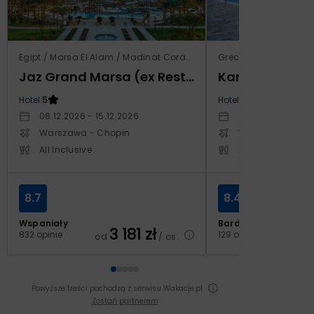
Egipt / Marsa El Alam / Madinat Coraya
Grecja / Samos / Vo
Jaz Grand Marsa (ex Resta Grand Resort)
Kampos Villag
Hotel:
5
Hotel:
3.5
08.12.2026 - 15.12.2026
10.10.2026 - 17.1
Warszawa - Chopin
Warszawa - Cho
All Inclusive
All Inclusive
8.7
8.4
Wspaniały
Bardzo dobry
3 181
zł
2
832 opinie
129 opinii
od
/ os.
od
Powyższe treści pochodzą z serwisu Wakacje.pl
Zostań partnerem