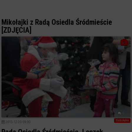
Mikołajki z Radą Osiedla Śródmieście
[ZDJĘCIA]
0
Ostrołęka
2015-12-20 09:00