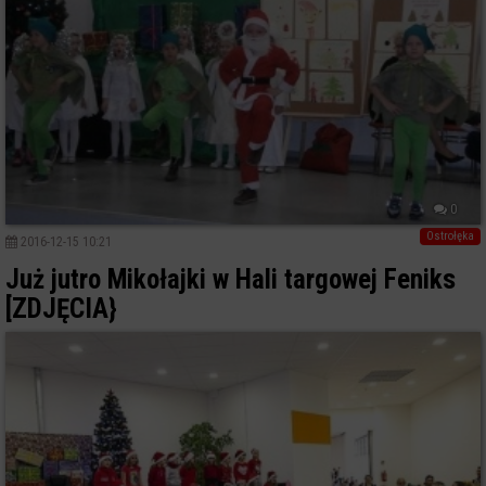
0
Ostrołęka
2016-12-15 10:21
Już jutro Mikołajki w Hali targowej Feniks
[ZDJĘCIA}