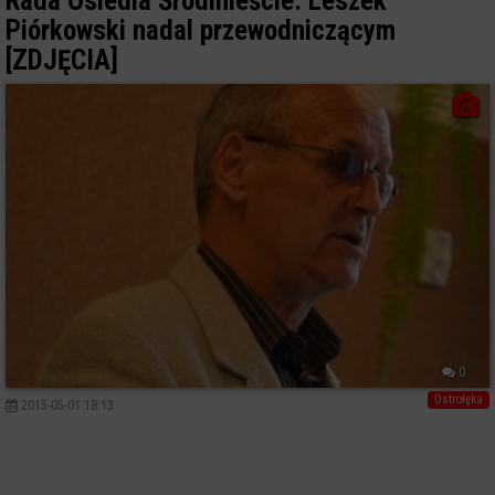
Rada Osiedla Śródmieście. Leszek
Piórkowski nadal przewodniczącym
[ZDJĘCIA]
0
Ostrołęka
2015-05-01 18:13