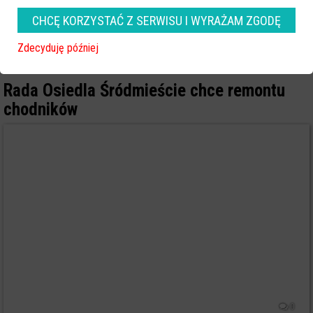
CHCĘ KORZYSTAĆ Z SERWISU I WYRAŻAM ZGODĘ
0
Zdecyduję później
Ostrołęka
2016-05-19 18:46
Rada Osiedla Śródmieście chce remontu
chodników
0