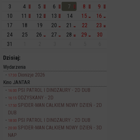
3
4
5
6
7
8
9
10
11
12
13
14
15
16
17
18
19
20
21
22
23
24
25
26
27
28
29
30
31
1
2
3
4
5
6
Dzisiaj:
Wydarzenia
Dionizje 2026
17:30
Kino JANTAR
PSI PATROL I DINOZAURY - 2D DUB
16:00
ODZYSKANY - 2D
16:15
SPIDER-MAN CAŁKIEM NOWY DZIEŃ - 2D
17:50
DUB
PSI PATROL I DINOZAURY - 2D DUB
18:00
SPIDER-MAN CAŁKIEM NOWY DZIEŃ - 3D
20:00
NAP