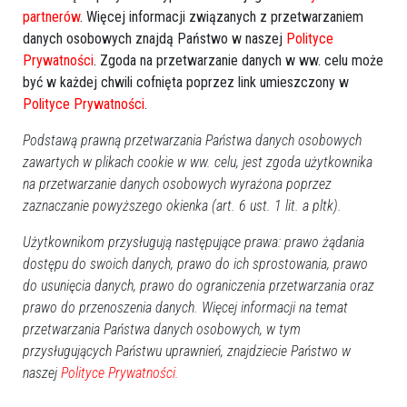
partnerów
. Więcej informacji związanych z przetwarzaniem
danych osobowych znajdą Państwo w naszej
Polityce
Prywatności
. Zgoda na przetwarzanie danych w ww. celu może
być w każdej chwili cofnięta poprzez link umieszczony w
Polityce Prywatności
.
Podstawą prawną przetwarzania Państwa danych osobowych
zawartych w plikach cookie w ww. celu, jest zgoda użytkownika
Festyn z „Jedynką” i Radą Osiedla
na przetwarzanie danych osobowych wyrażona poprzez
Śródmieście [ZDJĘCIA]
zaznaczanie powyższego okienka (art. 6 ust. 1 lit. a pltk).
Użytkownikom przysługują następujące prawa: prawo żądania
dostępu do swoich danych, prawo do ich sprostowania, prawo
do usunięcia danych, prawo do ograniczenia przetwarzania oraz
prawo do przenoszenia danych. Więcej informacji na temat
przetwarzania Państwa danych osobowych, w tym
przysługujących Państwu uprawnień, znajdziecie Państwo w
naszej
Polityce Prywatności.