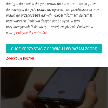
dostępu do swoich danych, prawo do ich sprostowania, prawo
do usunięcia danych, prawo do ograniczenia przetwarzania oraz
prawo do przenoszenia danych. Więcej informacji na temat
przetwarzania Państwa danych osobowych, w tym
przysługujących Państwu uprawnień, znajdziecie Państwo w
naszej
Polityce Prywatności.
2
Ostrołęka
2025-03-20 16:08
CHCĘ KORZYSTAĆ Z SERWISU I WYRAŻAM ZGODĘ
Ostrołęka: Oszuści znów atakują! Próbowali
wyłudzić dane i oszczędności mieszkańców
Zdecyduję później