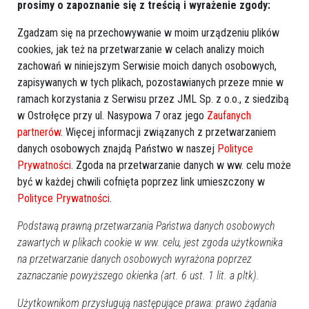
prosimy o zapoznanie się z treścią i wyrażenie zgody:
Zgadzam się na przechowywanie w moim urządzeniu plików
cookies, jak też na przetwarzanie w celach analizy moich
zachowań w niniejszym Serwisie moich danych osobowych,
zapisywanych w tych plikach, pozostawianych przeze mnie w
ramach korzystania z Serwisu przez JML Sp. z o.o., z siedzibą
w Ostrołęce przy ul. Nasypowa 7 oraz jego
Zaufanych
partnerów
. Więcej informacji związanych z przetwarzaniem
danych osobowych znajdą Państwo w naszej
Polityce
Prywatności
. Zgoda na przetwarzanie danych w ww. celu może
Policja ostrzega przed oszustami -
być w każdej chwili cofnięta poprzez link umieszczony w
przestępcy wypytują o dane do kont
Polityce Prywatności
.
bankowych
Podstawą prawną przetwarzania Państwa danych osobowych
zawartych w plikach cookie w ww. celu, jest zgoda użytkownika
na przetwarzanie danych osobowych wyrażona poprzez
zaznaczanie powyższego okienka (art. 6 ust. 1 lit. a pltk).
Użytkownikom przysługują następujące prawa: prawo żądania