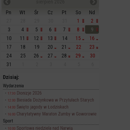
sierpień 2026
Pn
Wt
Śr
Cz
Pt
So
Nd
27
28
29
30
31
1
2
3
4
5
6
7
8
9
10
11
12
13
14
15
16
17
18
19
20
21
22
23
24
25
26
27
28
29
30
31
1
2
3
4
5
6
Dzisiaj:
Wydarzenia
Dionizje 2026
17:30
Biesiada Dożynkowa w Przytułach Starych
12:00
Święto jagody w Łodziskach
14:00
Charytatywny Maraton Zumby w Goworowie
16:00
Sport
Sportowa niedziela nad Narwią
10:00