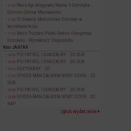
Mecz ligi okręgowej Narew II Ostrołęka -
11:00
Ostrovia Ostrów Mazowiecka
VI Otwarte Mistrzostwa Ostrołęki w
11:00
wyciskaniu leżąc
Mecz Pucharu Polski Elektro-Energetyka
17:30
Ostrołęka - Wymakracz Długosiodło
Kino JANTAR
PSI PATROL I DINOZAURY - 2D DUB
14:00
PSI PATROL I DINOZAURY - 2D DUB
16:00
ODZYSKANY - 2D
16:15
SPIDER-MAN CAŁKIEM NOWY DZIEŃ - 2D
17:50
DUB
PSI PATROL I DINOZAURY - 2D DUB
18:00
SPIDER-MAN CAŁKIEM NOWY DZIEŃ - 3D
20:00
NAP
zgłoś wydarzenie