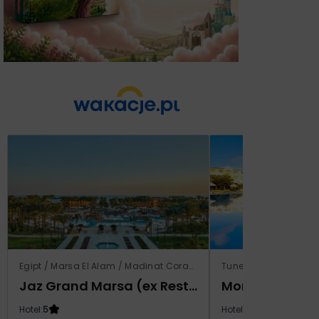
Egipt / Marsa El Alam / Madinat Coraya
Tunezja / Al-Mahdijj
Jaz Grand Marsa (ex Resta Grand Resort)
Monarque El F
Hotel:
5
Hotel:
4