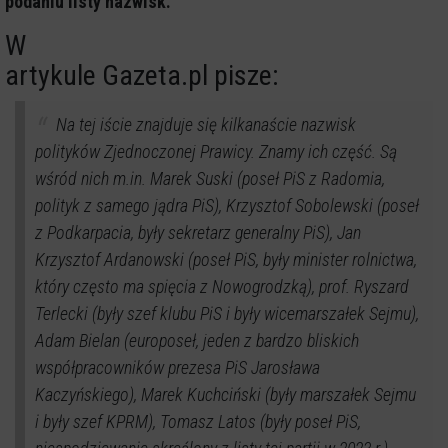
podaniu listy nazwisk.
W
artykule Gazeta.pl pisze:
Na tej iście znajduje się kilkanaście nazwisk
polityków Zjednoczonej Prawicy. Znamy ich część. Są
wśród nich m.in. Marek Suski (poseł PiS z Radomia,
polityk z samego jądra PiS), Krzysztof Sobolewski (poseł
z Podkarpacia, były sekretarz generalny PiS), Jan
Krzysztof Ardanowski (poseł PiS, były minister rolnictwa,
który często ma spięcia z Nowogrodzką), prof. Ryszard
Terlecki (były szef klubu PiS i były wicemarszałek Sejmu),
Adam Bielan (europoseł, jeden z bardzo bliskich
współpracowników prezesa PiS Jarosława
Kaczyńskiego), Marek Kuchciński (były marszałek Sejmu
i były szef KPRM), Tomasz Latos (były poseł PiS,