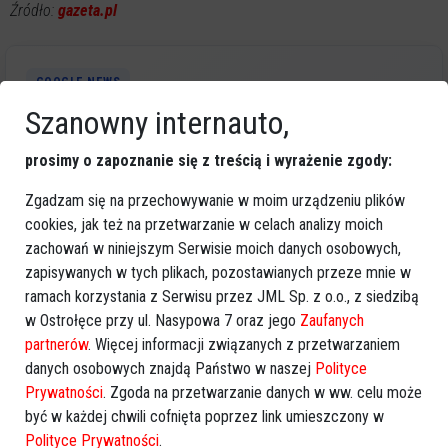
Źródło:
gazeta.pl
GOOGLE NEWS
Obserwuj nas i otrzymuj nowe wiadomości
Szanowny internauto,
Dodaj eOstroleka do obserwowanych źródeł w Google News.
prosimy o zapoznanie się z treścią i wyrażenie zgody:
Obserwuj w Google News
Zgadzam się na przechowywanie w moim urządzeniu plików
cookies, jak też na przetwarzanie w celach analizy moich
REKLAMA
zachowań w niniejszym Serwisie moich danych osobowych,
zapisywanych w tych plikach, pozostawianych przeze mnie w
ramach korzystania z Serwisu przez JML Sp. z o.o., z siedzibą
w Ostrołęce przy ul. Nasypowa 7 oraz jego
Zaufanych
partnerów
. Więcej informacji związanych z przetwarzaniem
danych osobowych znajdą Państwo w naszej
Polityce
Prywatności
. Zgoda na przetwarzanie danych w ww. celu może
Więcej o
:
Gazeta.pl
,
Pegasus
,
Arkadiusz Czartoryski
być w każdej chwili cofnięta poprzez link umieszczony w
Polityce Prywatności
.