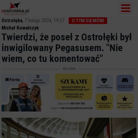
Ostrołęka
,
7 lutego 2024, 19:27
O TYM SIĘ MÓWI
Michał Kowalczyk
Twierdzi, że poseł z Ostrołęki był
inwigilowany Pegasusem. "Nie
wiem, co tu komentować"
REKLAMA