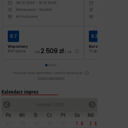
09.12.2026 - 16.12.2026
19.11.2026 - 26.11
Warszawa - Modlin
Warszawa - Cho
All Inclusive
All Inclusive
8.7
8.2
Wspaniały
Bardzo dobry
2 509
zł
2
833 opinie
71 opinii
od
/ os.
od
Powyższe treści pochodzą z serwisu Wakacje.pl
Zostań partnerem
Kalendarz imprez
sierpień 2026
Pn
Wt
Śr
Cz
Pt
So
Nd
27
28
29
30
31
1
2