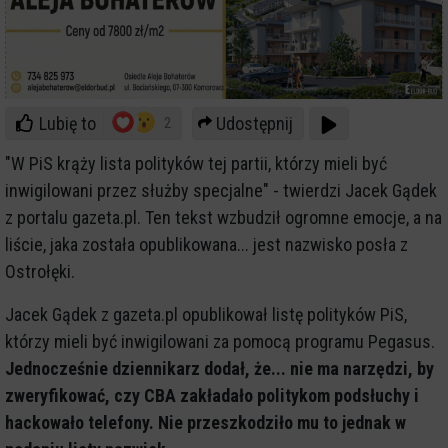
Lubię to
Udostępnij
2
"W PiS krąży lista polityków tej partii, którzy mieli być
inwigilowani przez służby specjalne" - twierdzi Jacek Gądek
z portalu gazeta.pl. Ten tekst wzbudził ogromne emocje, a na
liście, jaka została opublikowana... jest nazwisko posła z
Ostrołęki.
Jacek Gądek z gazeta.pl opublikował listę polityków PiS,
którzy mieli być inwigilowani za pomocą programu Pegasus.
Jednocześnie dziennikarz dodał, że... nie ma narzędzi, by
zweryfikować, czy CBA zakładało politykom podsłuchy i
hackowało telefony. Nie przeszkodziło mu to jednak w