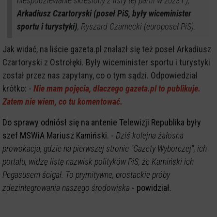
niespodziewanie skreślony z listy tej partii w 2023 r.),
Arkadiusz Czartoryski (poseł PiS, były wiceminister
sportu i turystyki)
, Ryszard Czarnecki (europoseł PiS).
Jak widać, na liście gazeta.pl znalazł się też poseł Arkadiusz
Czartoryski z Ostrołęki. Były wiceminister sportu i turystyki
został przez nas zapytany, co o tym sądzi. Odpowiedział
krótko: -
Nie mam pojęcia, dlaczego gazeta.pl to publikuje.
Zatem nie wiem, co tu komentować.
Do sprawy odniósł się na antenie Telewizji Republika były
szef MSWiA Mariusz Kamiński. -
Dziś kolejna żałosna
prowokacja, gdzie na pierwszej stronie "Gazety Wyborczej", ich
portalu, widzę listę nazwisk polityków PiS, że Kamiński ich
Pegasusem ścigał. To prymitywne, prostackie próby
zdezintegrowania naszego środowiska
- powidział.