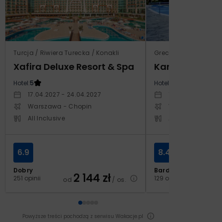
Turcja / Riwiera Turecka / Konakli
Grecja / Samos / Vo
Xafira Deluxe Resort & Spa
Kampos Villag
Hotel:
5
Hotel:
3.5
17.04.2027 - 24.04.2027
10.10.2026 - 17.1
Warszawa - Chopin
Warszawa - Cho
All Inclusive
All Inclusive
6.9
8.4
Dobry
Bardzo dobry
2 144
zł
2
251 opinii
129 opinii
od
/ os.
od
Powyższe treści pochodzą z serwisu Wakacje.pl