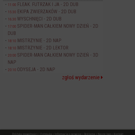
FLEAK. FUTRZAK I JA - 2D DUB
11:00
EKIPA ZWIERZAKÓW - 2D DUB
15:30
WYSCHNIĘCI - 2D DUB
16:30
SPIDER-MAN CAŁKIEM NOWY DZIEŃ - 2D
17:00
DUB
MISTRZYNIE - 2D NAP
18:10
MISTRZYNIE - 2D LEKTOR
18:10
SPIDER-MAN CAŁKIEM NOWY DZIEŃ - 3D
20:00
NAP
ODYSEJA - 2D NAP
20:10
zgłoś wydarzenie
Polityka prywatności
•
Ostrołęka
•
Informacja o serwisie
•
Reklama
•
Nasze logo
•
Kontakt