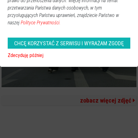
prawo do przenoszenia danych. Więcej informacji na temat
przetwarzania Państwa danych osobowych, w tym
przysługujących Państwu uprawnień, znajdziecie Państwo w
naszej
Polityce Prywatności.
CHCĘ KORZYSTAĆ Z SERWISU I WYRAŻAM ZGODĘ
Zdecyduję później
zobacz więcej zdjęć