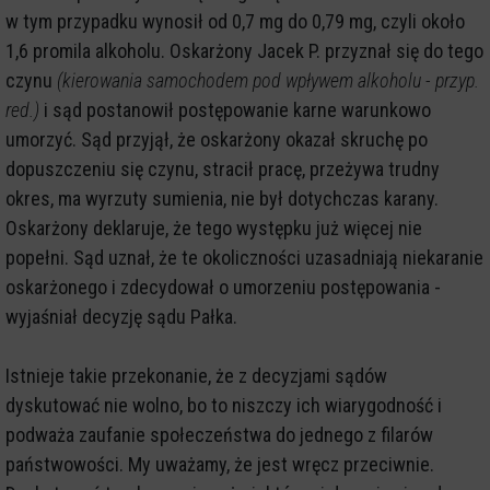
w tym przypadku wynosił od 0,7 mg do 0,79 mg, czyli około
1,6 promila alkoholu. Oskarżony Jacek P. przyznał się do tego
czynu
(kierowania samochodem pod wpływem alkoholu - przyp.
red.)
i sąd postanowił postępowanie karne warunkowo
umorzyć. Sąd przyjął, że oskarżony okazał skruchę po
dopuszczeniu się czynu, stracił pracę, przeżywa trudny
okres, ma wyrzuty sumienia, nie był dotychczas karany.
Oskarżony deklaruje, że tego występku już więcej nie
popełni. Sąd uznał, że te okoliczności uzasadniają niekaranie
oskarżonego i zdecydował o umorzeniu postępowania -
wyjaśniał decyzję sądu Pałka.
Istnieje takie przekonanie, że z decyzjami sądów
dyskutować nie wolno, bo to niszczy ich wiarygodność i
podważa zaufanie społeczeństwa do jednego z filarów
państwowości. My uważamy, że jest wręcz przeciwnie.