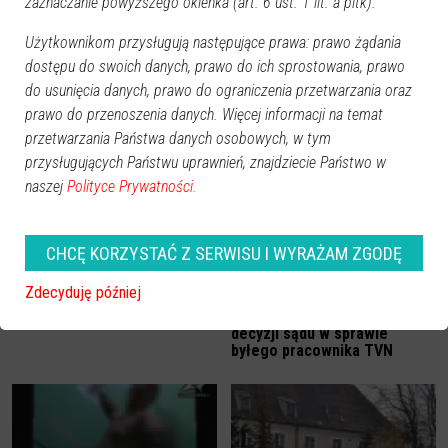
zaznaczanie powyższego okienka (art. 6 ust. 1 lit. a pltk).
Użytkownikom przysługują następujące prawa: prawo żądania
dostępu do swoich danych, prawo do ich sprostowania, prawo
do usunięcia danych, prawo do ograniczenia przetwarzania oraz
prawo do przenoszenia danych. Więcej informacji na temat
Zobacz również
przetwarzania Państwa danych osobowych, w tym
przysługujących Państwu uprawnień, znajdziecie Państwo w
naszej
Polityce Prywatności.
CHCĘ KORZYSTAĆ Z SERWISU I WYRAŻAM ZGODĘ
Zdecyduję później
Ostrołęka, miasto układów?
Pijanym redaktorom wolno
[VIDEO]
więcej? Znamy uzasadnienie
decyzji sądu w sprawie
byłego pracownika TVN