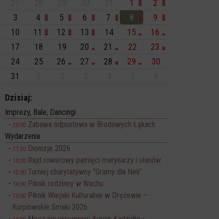
27
28
29
30
31
1
2
3
4
5
6
7
8
9
10
11
12
13
14
15
16
17
18
19
20
21
22
23
24
25
26
27
28
29
30
31
1
2
3
4
5
6
Dzisiaj:
Imprezy, Bale, Dancingi
Zabawa odpustowa w Brodowych Łąkach
20:00
Wydarzenia
Dionizje 2026
17:30
Rajd rowerowy pamięci marynarzy i ułanów
10:00
Turniej charytatywny "Gramy dla Neli"
12:00
Piknik rodzinny w Wachu
14:00
Piknik Wiejski Kulturalnie w Drężewie –
15:00
Kurpiowskie Smaki 2026
Mecz ligi okręgowej Kurpik Kadzidło -