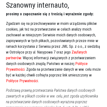
Więcej o
:
TVN
,
TVN24
,
TVN Turbo
,
Prosto z Polski
,
policja
,
Szanowny internauto,
alkohol
,
pijany kierowca
,
zatrzymanie
,
Ostrołęka
,
zwolnienie
,
prosimy o zapoznanie się z treścią i wyrażenie zgody:
sąd
,
prokuratura
,
redaktor
,
uzasadnienie
,
wyrok
Zgadzam się na przechowywanie w moim urządzeniu plików
cookies, jak też na przetwarzanie w celach analizy moich
zachowań w niniejszym Serwisie moich danych osobowych,
zapisywanych w tych plikach, pozostawianych przeze mnie w
ramach korzystania z Serwisu przez JML Sp. z o.o., z siedzibą
w Ostrołęce przy ul. Nasypowa 7 oraz jego
Zaufanych
partnerów
. Więcej informacji związanych z przetwarzaniem
danych osobowych znajdą Państwo w naszej
Polityce
Prywatności
. Zgoda na przetwarzanie danych w ww. celu może
być w każdej chwili cofnięta poprzez link umieszczony w
Polityce Prywatności
.
Podstawą prawną przetwarzania Państwa danych osobowych
zawartych w plikach cookie w ww. celu, jest zgoda użytkownika
na przetwarzanie danych osobowych wyrażona poprzez