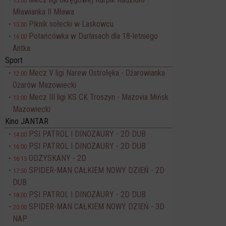
15:00
Mławianka II Mława
Piknik sołecki w Laskowcu
15:00
Potańcówka w Durlasach dla 18-letniego
16:00
Antka
Sport
Mecz V ligi Narew Ostrołęka - Ożarowianka
12:00
Ożarów Mazowiecki
Mecz III ligi KS CK Troszyn - Mazovia Mińsk
13:00
Mazowiecki
Kino JANTAR
PSI PATROL I DINOZAURY - 2D DUB
14:00
PSI PATROL I DINOZAURY - 2D DUB
16:00
ODZYSKANY - 2D
16:15
SPIDER-MAN CAŁKIEM NOWY DZIEŃ - 2D
17:50
DUB
PSI PATROL I DINOZAURY - 2D DUB
18:00
SPIDER-MAN CAŁKIEM NOWY DZIEŃ - 3D
20:00
NAP