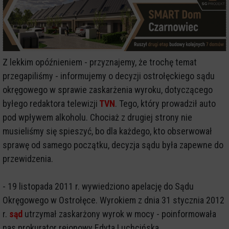
Z lekkim opóźnieniem - przyznajemy, że trochę temat
przegapiliśmy - informujemy o decyzji ostrołęckiego sądu
okręgowego w sprawie zaskarżenia wyroku, dotyczącego
byłego redaktora telewizji
TVN
. Tego, który prowadził auto
pod wpływem alkoholu. Chociaż z drugiej strony nie
musieliśmy się spieszyć, bo dla każdego, kto obserwował
sprawę od samego początku, decyzja sądu była zapewne do
przewidzenia.
- 19 listopada 2011 r. wywiedziono apelację do Sądu
Okręgowego w Ostrołęce. Wyrokiem z dnia 31 stycznia 2012
r.
sąd
utrzymał zaskarżony wyrok w mocy - poinformowała
nas prokurator rejonowy Edyta Luchcińska.