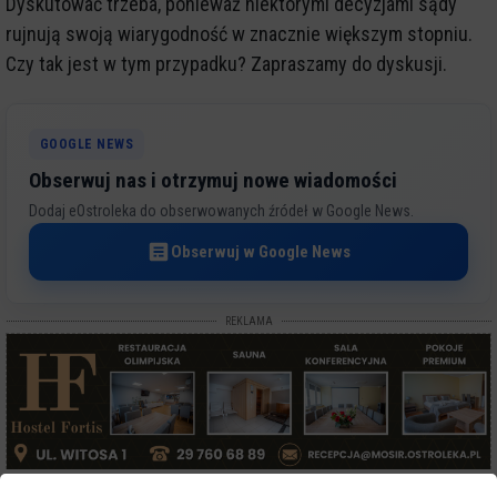
Dyskutować trzeba, ponieważ niektórymi decyzjami sądy
rujnują swoją wiarygodność w znacznie większym stopniu.
Czy tak jest w tym przypadku? Zapraszamy do dyskusji.
GOOGLE NEWS
Obserwuj nas i otrzymuj nowe wiadomości
Dodaj eOstroleka do obserwowanych źródeł w Google News.
Obserwuj w Google News
REKLAMA