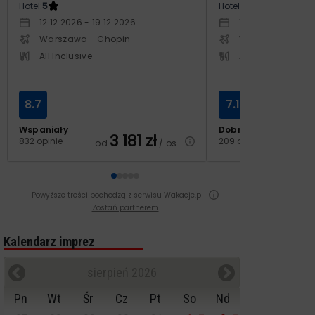
Hotel:
5
Hotel:
5
12.12.2026 - 19.12.2026
14.10.2026 - 21.1
Warszawa - Chopin
Warszawa - Cho
All Inclusive
All Inclusive
8.7
7.1
Wspaniały
Dobry
3 181
zł
2
832 opinie
209 opinii
od
/ os.
od
Powyższe treści pochodzą z serwisu Wakacje.pl
Zostań partnerem
Kalendarz imprez
sierpień 2026
Pn
Wt
Śr
Cz
Pt
So
Nd