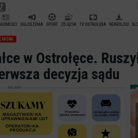
ADOMOŚCI
OGŁOSZENIA
SPORT
ZDJĘCIA
TV OSTROŁĘKA
NEKROLOGI
SŁ
Ę MÓWI
ałce w Ostrołęce. Ruszy
erwsza decyzja sądu
REKLAMA