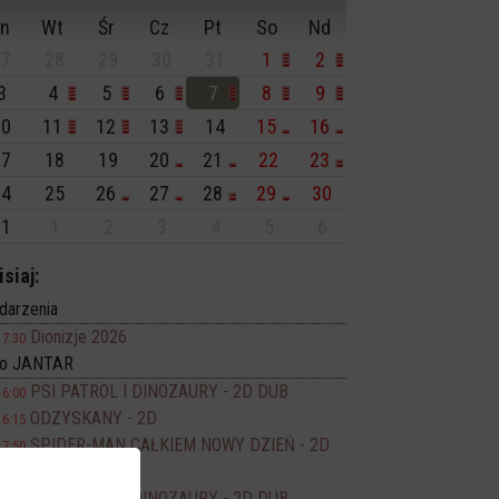
n
Wt
Śr
Cz
Pt
So
Nd
7
28
29
30
31
1
2
3
4
5
6
7
8
9
0
11
12
13
14
15
16
7
18
19
20
21
22
23
4
25
26
27
28
29
30
1
1
2
3
4
5
6
isiaj:
darzenia
Dionizje 2026
17:30
no JANTAR
PSI PATROL I DINOZAURY - 2D DUB
16:00
ODZYSKANY - 2D
16:15
SPIDER-MAN CAŁKIEM NOWY DZIEŃ - 2D
17:50
DUB
PSI PATROL I DINOZAURY - 2D DUB