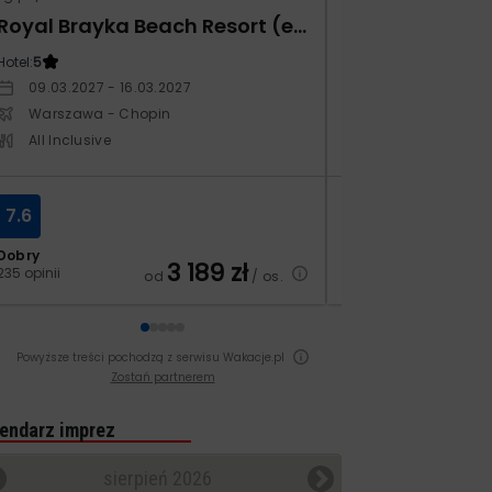
Royal Brayka Beach Resort (ex Zee Brayka)
Hotel:
5
Hotel:
4
09.03.2027 - 16.03.2027
29.10.2026 - 05.
Warszawa - Chopin
Warszawa - Ch
All Inclusive
All Inclusive
7.6
8.0
Dobry
Dobry
3 189
zł
235 opinii
69 opinii
od
/ os.
Powyższe treści pochodzą z serwisu Wakacje.pl
Zostań partnerem
endarz imprez
sierpień 2026