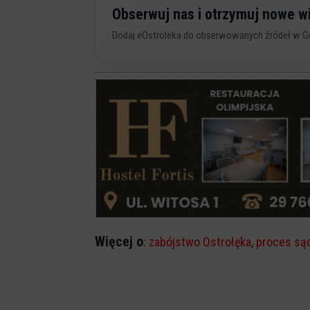
Obserwuj nas i otrzymuj nowe 
Dodaj eOstroleka do obserwowanych źródeł w G
Więcej o
:
zabójstwo Ostrołęka
,
proces są