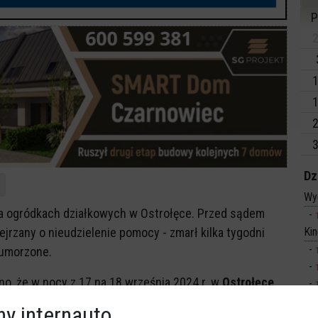
P
2
1
1
2
3
Dz
Wy
a ogródkach działkowych w Ostrołęce. Przed sądem
Ki
jrzany o nieudzielenie pomocy - zmarł kilka tygodni
 umorzone.
o, że w nocy z 17 na 18 września 2024 r. w
Ostrołęce
rzani przebywali wspólnie z pokrzywdzonym Jerzym Ż.
y internauto,