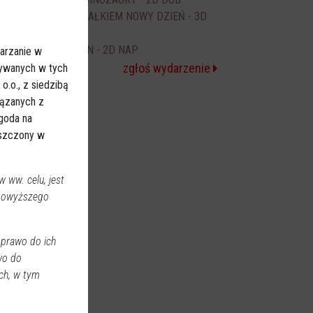
18:00
SPIDER-MAN CAŁKIEM NOWY DZIEŃ - 3D
20:00
NAP
ICE CREAM MAN - 2D NAP
arzanie w
20:30
zgłoś wydarzenie
sywanych w tych
.o., z siedzibą
iązanych z
Zgoda na
eszczony w
 ww. celu, jest
 powyższego
 prawo do ich
wo do
ch, w tym