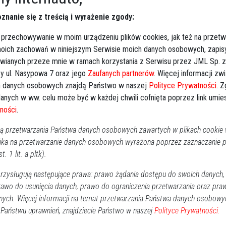
a G., a potem na działce pokrzywdzonego.
znanie się z treścią i wyrażenie zgody:
 i Rafał
 zakupił Mateusz G. W pewnym momencie Wiesław G. opuścił
 przechowywanie w moim urządzeniu plików cookies, jak też na przetw
 moich zachowań w niniejszym Serwisie moich danych osobowych, zapi
i umówili się, że zabiorą wartościowe rzeczy należące do
awianych przeze mnie w ramach korzystania z Serwisu przez JML Sp. z o
ptop i inne do dużej torby.
Kiedy wychodził z działki
y ul. Nasypowa 7 oraz jego
Zaufanych partnerów
. Więcej informacji zw
zorientował się, że został okradziony, wywiązała się
 danych osobowych znajdą Państwo w naszej
Polityce Prywatności
. 
 klatce piersiowej i rękach. Pokrzywdzony przewrócił się i
anych w ww. celu może być w każdej chwili cofnięta poprzez link umi
zymywał kolejne ciosy. Nadal był bity i kopany.
Został
ności
.
 ścieżce pomiędzy działkami. W czasie kiedy Patryk R.,
 przetwarzania Państwa danych osobowych zawartych w plikach cookie w
zabójstwa, pokrzywdzony jeszcze żył. Wiesław G. widział
ika na przetwarzanie danych osobowych wyrażona poprzez zaznaczanie
ił mu pomocy. 18 września około 9.30 ciało
t. 1 lit. a pltk).
wała prokuratura.
zysługują następujące prawa: prawo żądania dostępu do swoich danych,
dstawienie Patrykowi R., Mateuszowi G. i Rafałowi K.,
rawo do usunięcia danych, prawo do ograniczenia przetwarzania oraz pra
łnionej w wyniku motywacji zasługującej na szczególne
nych. Więcej informacji na temat przetwarzania Państwa danych osobowy
zowi G. zarzucono też udzielanie kolegom amfetaminy.
 Państwu uprawnień, znajdziecie Państwo w naszej
Polityce Prywatności.
omocy pokrzywdzonemu znajdującemu się w stanie