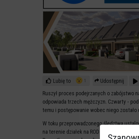
Lubię to
Udostępnij
1
Ruszył proces podejrzanych o zabójstwo n
odpowiada trzech mężczyzn. Czwarty - pode
temu i postępowanie wobec niego zostało
W toku przeprowadzonego śledztwa ustalon
na terenie działek na ROD „
Bemowo
” podej
Szanown