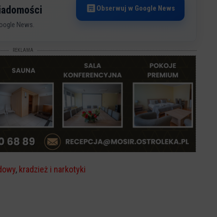
Obserwuj w Google News
wiadomości
oogle News.
REKLAMA
dowy
,
kradzież i narkotyki