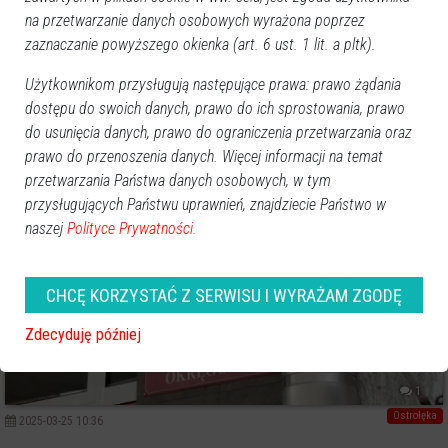
Ostrołęka
na przetwarzanie danych osobowych wyrażona poprzez
2025-04-04 13:08
zaznaczanie powyższego okienka (art. 6 ust. 1 lit. a pltk).
27 zarzutów i 2,5 mln zł strat. Do sądu
trafił akt oskarżenia przeciwko Mateuszowi
Użytkownikom przysługują następujące prawa: prawo żądania
M.
dostępu do swoich danych, prawo do ich sprostowania, prawo
do usunięcia danych, prawo do ograniczenia przetwarzania oraz
prawo do przenoszenia danych. Więcej informacji na temat
przetwarzania Państwa danych osobowych, w tym
przysługujących Państwu uprawnień, znajdziecie Państwo w
naszej
Polityce Prywatności.
CHCĘ KORZYSTAĆ Z SERWISU I WYRAŻAM ZGODĘ
Zdecyduję później
1
Ostrołęka
2025-03-25 10:36