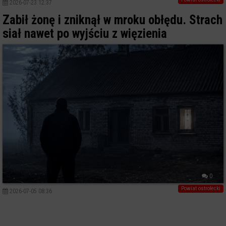
2026-07-23 12:37
Zabił żonę i zniknął w mroku obłędu. Strach
siał nawet po wyjściu z więzienia
0
Powiat ostrołecki
2026-07-05 08:36