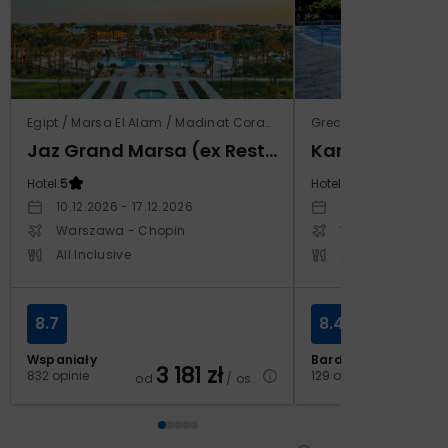
Egipt / Marsa El Alam / Madinat Coraya
Grecja / Samos / Vo
Jaz Grand Marsa (ex Resta Grand Resort)
Kampos Villag
Hotel:
5
Hotel:
3.5
10.12.2026 - 17.12.2026
10.10.2026 - 17.1
Warszawa - Chopin
Warszawa - Cho
All Inclusive
All Inclusive
8.7
8.4
Wspaniały
Bardzo dobry
3 181
zł
2
832 opinie
129 opinii
od
/ os.
od