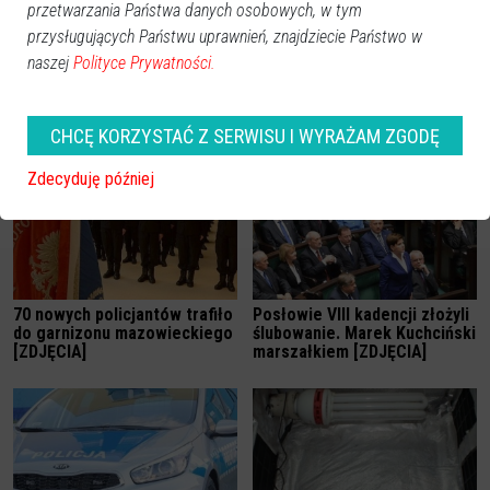
przetwarzania Państwa danych osobowych, w tym
przysługujących Państwu uprawnień, znajdziecie Państwo w
naszej
Polityce Prywatności.
Zobacz również
CHCĘ KORZYSTAĆ Z SERWISU I WYRAŻAM ZGODĘ
Zdecyduję później
70 nowych policjantów trafiło
Posłowie VIII kadencji złożyli
do garnizonu mazowieckiego
ślubowanie. Marek Kuchciński
[ZDJĘCIA]
marszałkiem [ZDJĘCIA]