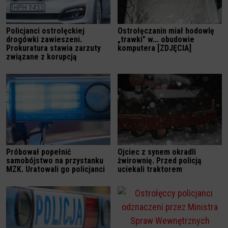
Policjanci ostrołęckiej
Ostrołęczanin miał hodowlę
drogówki zawieszeni.
„trawki” w... obudowie
Prokuratura stawia zarzuty
komputera [ZDJĘCIA]
związane z korupcją
Próbował popełnić
Ojciec z synem okradli
samobójstwo na przystanku
żwirownię. Przed policją
MZK. Uratowali go policjanci
uciekali traktorem