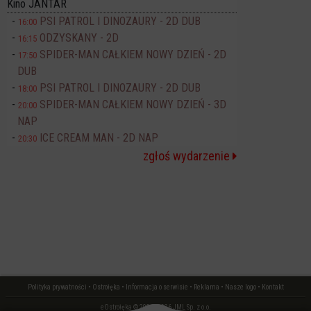
Kino JANTAR
PSI PATROL I DINOZAURY - 2D DUB
16:00
ODZYSKANY - 2D
16:15
SPIDER-MAN CAŁKIEM NOWY DZIEŃ - 2D
17:50
DUB
PSI PATROL I DINOZAURY - 2D DUB
18:00
SPIDER-MAN CAŁKIEM NOWY DZIEŃ - 3D
20:00
NAP
ICE CREAM MAN - 2D NAP
20:30
zgłoś wydarzenie
Polityka prywatności
•
Ostrołęka
•
Informacja o serwisie
•
Reklama
•
Nasze logo
•
Kontakt
eOstrołęka © 2006 - 2026 JML Sp. z o.o.