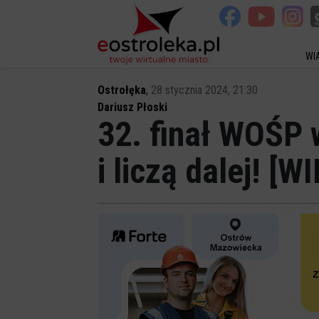
WI
Ostrołęka
,
28 stycznia 2024, 21:30
Dariusz Płoski
32. finał WOŚP w
i liczą dalej! [