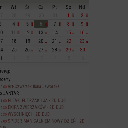
n
Wt
Śr
Cz
Pt
So
Nd
7
28
29
30
31
1
2
3
4
5
6
7
8
9
0
11
12
13
14
15
16
7
18
19
20
21
22
23
4
25
26
27
28
29
30
1
1
2
3
4
5
6
isiaj:
ncerty
Art-Czwartek Ilona Jaworska
19:00
no JANTAR
FLEAK. FUTRZAK I JA - 2D DUB
11:00
EKIPA ZWIERZAKÓW - 2D DUB
15:30
WYSCHNIĘCI - 2D DUB
16:30
SPIDER-MAN CAŁKIEM NOWY DZIEŃ - 2D
17:00
DUB