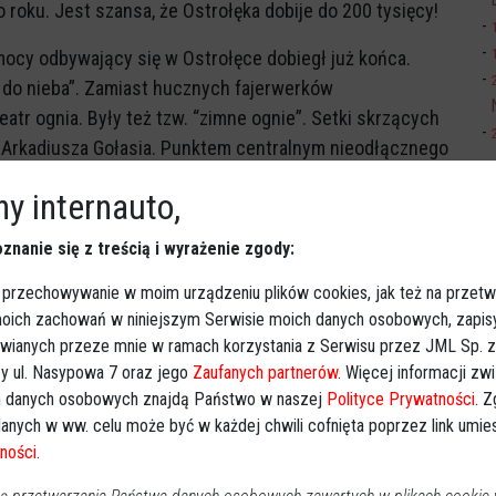
roku. Jest szansa, że Ostrołęka dobije do 200 tysięcy!
omocy odbywający się w Ostrołęce dobiegł już końca.
o do nieba”. Zamiast hucznych fajerwerków
atr ognia. Były też tzw. “zimne ognie”. Setki skrzących
im. Arkadiusza Gołasia. Punktem centralnym nieodłącznego
terystyczne serce - tym razem skąpane w płomieniach.
y internauto,
ktu na
znanie się z treścią i wyrażenie zgody:
n. Gracyki - orkiestra tradycyjna, Golden Ladies, Madma,
a wieczoru - Hypnosaur.
 przechowywanie w moim urządzeniu plików cookies, jak też na przetw
 moich zachowań w niniejszym Serwisie moich danych osobowych, zapi
licytacje przygotowanych przez sponsorów zestawów z
awianych przeze mnie w ramach korzystania z Serwisu przez JML Sp. z o
. kolacja z prezydentem Ostrołęki - Łukaszem Kulikiem,
y ul. Nasypowa 7 oraz jego
Zaufanych partnerów
. Więcej informacji zw
Stanisławem Kubłem, kawa z posłanką Żanetą Cwaliną-
 danych osobowych znajdą Państwo w naszej
Polityce Prywatności
. 
 z autografem marszałka sejmu Szymona Hołowni.
anych w ww. celu może być w każdej chwili cofnięta poprzez link umi
ności
.
ywała się kwesta. Wszystko co zebrano do kolorowych