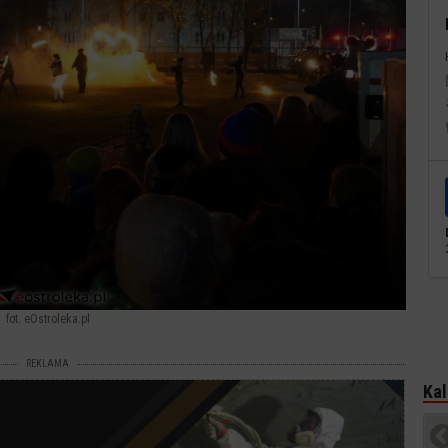
fot. eOstroleka.pl
REKLAMA
Kal