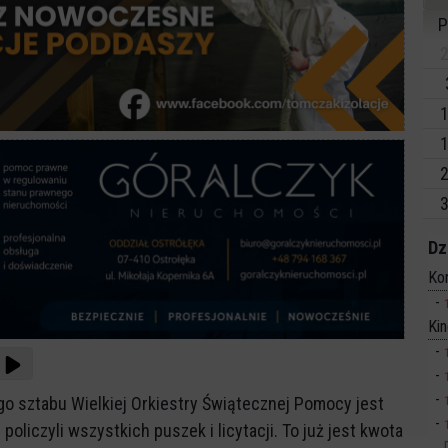
P
2
1
1
2
3
Dz
Ko
Ki
go sztabu Wielkiej Orkiestry Świątecznej Pomocy jest
policzyli wszystkich puszek i licytacji. To już jest kwota