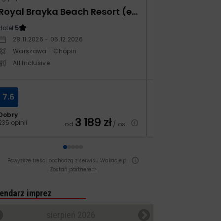
Royal Brayka Beach Resort (ex Zee Brayka)
Monarque El F
Hotel:
5
Hotel:
4
28.11.2026 - 05.12.2026
19.11.2026 - 26.1
Warszawa - Chopin
Warszawa - Ch
All Inclusive
All Inclusive
7.6
8.3
Dobry
Bardzo dobry
3 189
zł
235 opinii
70 opinii
od
/ os.
Powyższe treści pochodzą z serwisu Wakacje.pl
Zostań partnerem
endarz imprez
sierpień 2026