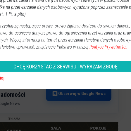
 przetwarzania Państwa danych osobowych zawartych w plikach cookie w
w sztabu. Ostateczną kwotę poznamy za kilka dni po
ika na przetwarzanie danych osobowych wyrażona poprzez zaznaczanie
dziś wiadomo, że będzie rekord.
Kwota, którą podano nam
t. 1 lit. a pltk).
,
a wolontariusze wciąż liczyli kolejne puszki.
i w Ostrołęce w ubiegłym roku wynosiła prawie 155
zysługują następujące prawa: prawo żądania dostępu do swoich danych,
yższa suma uzyskana podczas finałów WOŚP w naszym
rawo do usunięcia danych, prawo do ograniczenia przetwarzania oraz pra
nych. Więcej informacji na temat przetwarzania Państwa danych osobowy
ątpliwość, ale organizatorzy mają ambicję dobić do 200
 Państwu uprawnień, znajdziecie Państwo w naszej
Polityce Prywatności.
tak. Nie od dziś wiadomo, że Ostrołęczanie mają ogromne
CHCĘ KORZYSTAĆ Z SERWISU I WYRAŻAM ZGODĘ
iej
Obserwuj w Google News
wiadomości
oogle News.
REKLAMA