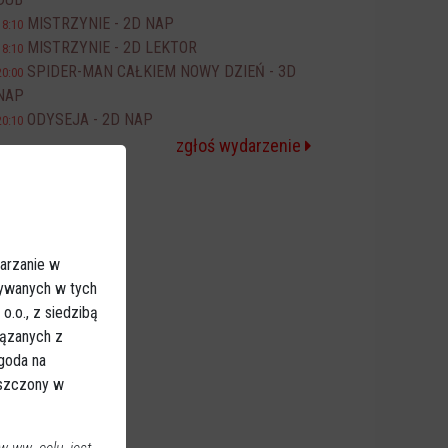
MISTRZYNIE - 2D NAP
18:10
MISTRZYNIE - 2D LEKTOR
18:10
SPIDER-MAN CAŁKIEM NOWY DZIEŃ - 3D
20:00
NAP
ODYSEJA - 2D NAP
20:10
zgłoś wydarzenie
arzanie w
sywanych w tych
.o., z siedzibą
iązanych z
Zgoda na
eszczony w