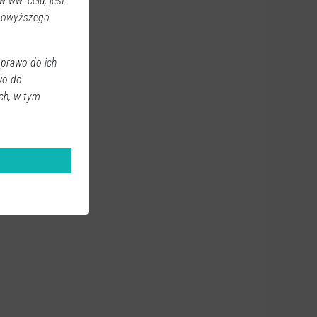
 ww. celu, jest
 powyższego
 prawo do ich
wo do
ch, w tym