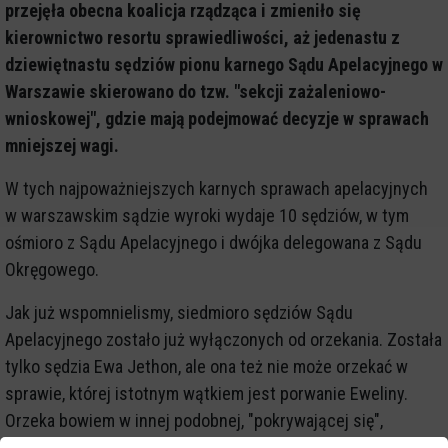
przejęła obecna koalicja rządząca i zmieniło się
kierownictwo resortu sprawiedliwości, aż jedenastu z
dziewiętnastu sędziów pionu karnego Sądu Apelacyjnego w
Warszawie skierowano do tzw. "sekcji zażaleniowo-
wnioskowej", gdzie mają podejmować decyzje w sprawach
mniejszej wagi.
W tych najpoważniejszych karnych sprawach apelacyjnych
w warszawskim sądzie wyroki wydaje 10 sędziów, w tym
ośmioro z Sądu Apelacyjnego i dwójka delegowana z Sądu
Okręgowego.
Jak już wspomnielismy, siedmioro sędziów Sądu
Apelacyjnego zostało już wyłączonych od orzekania. Została
tylko sędzia Ewa Jethon, ale ona też nie może orzekać w
sprawie, której istotnym wątkiem jest porwanie Eweliny.
Orzeka bowiem w innej podobnej, "pokrywającej się",
sprawie. Pozostali sędziowie, którzy mogliby tworzyć skład