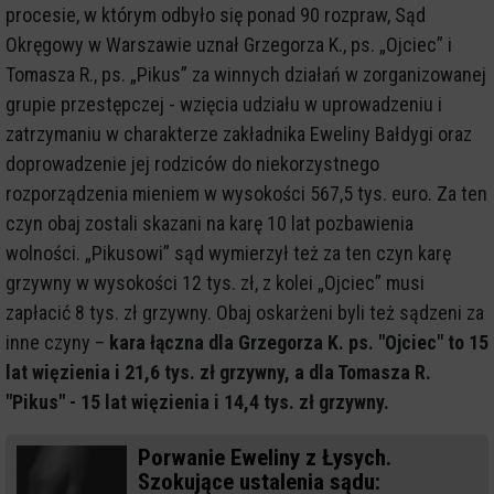
procesie, w którym odbyło się ponad 90 rozpraw, Sąd
Okręgowy w Warszawie uznał Grzegorza K., ps. „Ojciec” i
Tomasza R., ps. „Pikus” za winnych działań w zorganizowanej
grupie przestępczej - wzięcia udziału w uprowadzeniu i
zatrzymaniu w charakterze zakładnika Eweliny Bałdygi oraz
doprowadzenie jej rodziców do niekorzystnego
rozporządzenia mieniem w wysokości 567,5 tys. euro. Za ten
czyn obaj zostali skazani na karę 10 lat pozbawienia
wolności. „Pikusowi” sąd wymierzył też za ten czyn karę
grzywny w wysokości 12 tys. zł, z kolei „Ojciec” musi
zapłacić 8 tys. zł grzywny. Obaj oskarżeni byli też sądzeni za
inne czyny –
kara łączna dla Grzegorza K. ps. "Ojciec" to 15
lat więzienia i 21,6 tys. zł grzywny, a dla Tomasza R.
"Pikus" - 15 lat więzienia i 14,4 tys. zł grzywny.
Porwanie Eweliny z Łysych.
Szokujące ustalenia sądu: