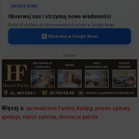
GOOGLE NEWS
Obserwuj nas i otrzymuj nowe wiadomości
Dodaj eOstroleka do obserwowanych źródeł w Google News.
Obserwuj w Google News
REKLAMA
Więcej o
:
uprowadzenie Eweliny Bałdygi
,
proces sądowy
,
apelacje
,
status sędziów
,
obcinacze palców