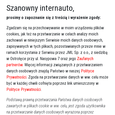
Szanowny internauto,
orzekający, to sędziowie delegowani do Sądu Apelacyjnego.
Jeden z nich - sędzia Maciej Gruszczyński - jest referentem
prosimy o zapoznanie się z treścią i wyrażenie zgody:
sprawy, a przepisy mówią, że "w składzie sądu może brać
udział tylko jeden sędzia innego sądu".
Zgadzam się na przechowywanie w moim urządzeniu plików
cookies, jak też na przetwarzanie w celach analizy moich
Co prawda mogłaby zajść okoliczność wylosowania do
zachowań w niniejszym Serwisie moich danych osobowych,
sprawy sędziów orzekających w innych wydziałach, lecz sąd
zapisywanych w tych plikach, pozostawianych przeze mnie w
uznał, że biorąc pod uwagę skomplikowany charakter sprawy
ramach korzystania z Serwisu przez JML Sp. z o.o., z siedzibą
w Ostrołęce przy ul. Nasypowa 7 oraz jego
Zaufanych
i fakt, o jakie czyny podejrzewani są oskarżeni, wyznaczenie
partnerów
. Więcej informacji związanych z przetwarzaniem
do orzekania sędziów spoza karnistów godziłoby "w dobro
danych osobowych znajdą Państwo w naszej
Polityce
wymiaru sprawiedliwości".
Stąd wniosek do Sądu
Prywatności
. Zgoda na przetwarzanie danych w ww. celu może
Najwyższego o przekazanie sprawy innemu sądowi
być w każdej chwili cofnięta poprzez link umieszczony w
równorzędnemu.
Polityce Prywatności
.
Ponad 20 lat czekania na
Podstawą prawną przetwarzania Państwa danych osobowych
sprawiedliwość
zawartych w plikach cookie w ww. celu, jest zgoda użytkownika
na przetwarzanie danych osobowych wyrażona poprzez