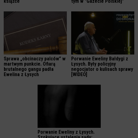
książce
tym w "Gazecie Polskiej"
Sprawa „obcinaczy palców” w
Porwanie Eweliny Bałdygi z
martwym punkcie. Ofiarą
Łysych. Były policyjny
brutalnego gangu padła
negocjator o kulisach sprawy
Ewelina z Łysych
[WIDEO]
Porwanie Eweliny z Łysych.
Szokujące ustalenia sądu: