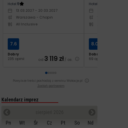
Hotel:
5
Hotel:
4
13.03.2027 - 20.03.2027
29.10.2026 - 05.1
Warszawa - Chopin
Warszawa - Cho
All Inclusive
All Inclusive
7.6
8.0
Dobry
Dobry
3 119
zł
2
235 opinii
69 opinii
od
/ os.
od
Powyższe treści pochodzą z serwisu Wakacje.pl
Zostań partnerem
Kalendarz imprez
sierpień 2026
Pn
Wt
Śr
Cz
Pt
So
Nd