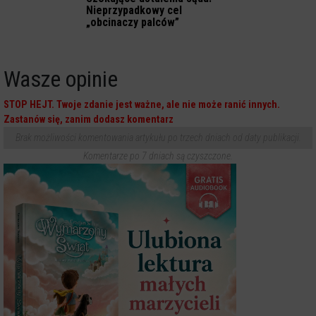
Nieprzypadkowy cel
„obcinaczy palców”
Wasze opinie
STOP HEJT. Twoje zdanie jest ważne, ale nie może ranić innych.
Zastanów się, zanim dodasz komentarz
Brak możliwości komentowania artykułu po trzech dniach od daty publikacji.
Komentarze po 7 dniach są czyszczone.