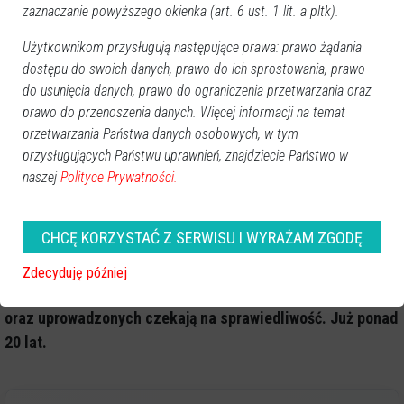
Uprowadzenie Eweliny Bałdygi jest tylko jednym z wątków
zaznaczanie powyższego okienka (art. 6 ust. 1 lit. a pltk).
procesu - zawiera on 89 czynów w akcie oskarżenia i 110
Użytkownikom przysługują następujące prawa: prawo żądania
punktów wyroku.
Trzem oskarżonym wymierzono kary
dostępu do swoich danych, prawo do ich sprostowania, prawo
dożywocia, jednemu - 25 lat; czterem - 15 lat; jednemu - 12
do usunięcia danych, prawo do ograniczenia przetwarzania oraz
lat; zapadły też wyroki 7,5 roku; 7 lat; 4 lat i 3,5 roku
prawo do przenoszenia danych. Więcej informacji na temat
więzienia.
W oskarżeniu znajduje się m.in. sprawa porwania i
przetwarzania Państwa danych osobowych, w tym
przysługujących Państwu uprawnień, znajdziecie Państwo w
zabójstwa młodego mężczyzny; uprowadzenia Hindusa,
naszej
Polityce Prywatności.
którego - podobnie jak Eweliny - nigdy nie odnaleziono; czy
też zabójstwa dwóch mężczyzn w jednej z warszawskich
siłowni.
CHCĘ KORZYSTAĆ Z SERWISU I WYRAŻAM ZGODĘ
Kiedy zapadnie prawomocny wyrok w tej sprawie? Teraz już
Zdecyduję później
naprawdę ciężko powiedzieć. Rodziny zamordowanych
oraz uprowadzonych czekają na sprawiedliwość. Już ponad
20 lat.