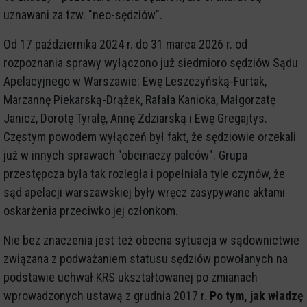
uznawani za tzw. "neo-sędziów".
Od 17 października 2024 r. do 31 marca 2026 r. od
rozpoznania sprawy wyłączono już siedmioro sędziów Sądu
Apelacyjnego w Warszawie: Ewę Leszczyńską-Furtak,
Marzannę Piekarską-Drążek, Rafała Kanioka, Małgorzatę
Janicz, Dorotę Tyrałę, Annę Zdziarską i Ewę Gregajtys.
Częstym powodem wyłączeń był fakt, że sędziowie orzekali
już w innych sprawach "obcinaczy palców". Grupa
przestępcza była tak rozległa i popełniała tyle czynów, że
sąd apelacji warszawskiej były wręcz zasypywane aktami
oskarżenia przeciwko jej członkom.
Nie bez znaczenia jest też obecna sytuacja w sądownictwie
związana z podważaniem statusu sędziów powołanych na
podstawie uchwał KRS ukształtowanej po zmianach
wprowadzonych ustawą z grudnia 2017 r.
Po tym, jak władzę