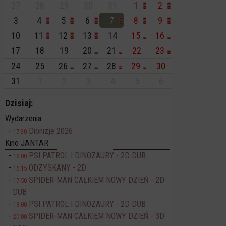
27
28
29
30
31
1
2
3
4
5
6
7
8
9
10
11
12
13
14
15
16
17
18
19
20
21
22
23
24
25
26
27
28
29
30
31
1
2
3
4
5
6
Dzisiaj:
Wydarzenia
Dionizje 2026
17:30
Kino JANTAR
PSI PATROL I DINOZAURY - 2D DUB
16:00
ODZYSKANY - 2D
16:15
SPIDER-MAN CAŁKIEM NOWY DZIEŃ - 2D
17:50
DUB
PSI PATROL I DINOZAURY - 2D DUB
18:00
SPIDER-MAN CAŁKIEM NOWY DZIEŃ - 3D
20:00