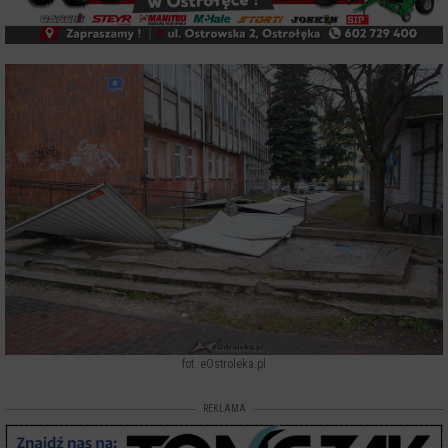
fot. eOstroleka.pl
REKLAMA