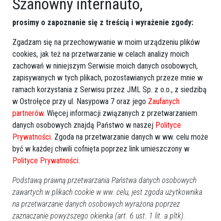
Szanowny internauto,
prosimy o zapoznanie się z treścią i wyrażenie zgody:
Zgadzam się na przechowywanie w moim urządzeniu plików
cookies, jak też na przetwarzanie w celach analizy moich
zachowań w niniejszym Serwisie moich danych osobowych,
Zobacz również
zapisywanych w tych plikach, pozostawianych przeze mnie w
ramach korzystania z Serwisu przez JML Sp. z o.o., z siedzibą
w Ostrołęce przy ul. Nasypowa 7 oraz jego
Zaufanych
partnerów
. Więcej informacji związanych z przetwarzaniem
danych osobowych znajdą Państwo w naszej
Polityce
Prywatności
. Zgoda na przetwarzanie danych w ww. celu może
być w każdej chwili cofnięta poprzez link umieszczony w
Polityce Prywatności
.
Interwencja Czytelnika:
Rozbili butelkę na głowie
"Chamskie zachowanie
policjanta i zdemolowali
kierowcy na zatłoczonym
radiowóz [ZDJĘCIA]
Podstawą prawną przetwarzania Państwa danych osobowych
parkingu" [WIDEO]
zawartych w plikach cookie w ww. celu, jest zgoda użytkownika
na przetwarzanie danych osobowych wyrażona poprzez
zaznaczanie powyższego okienka (art. 6 ust. 1 lit. a pltk).