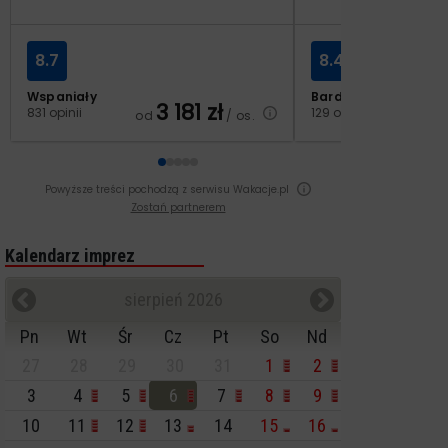
8.7
8.4
Wspaniały
Bardzo dobry
3 181
zł
2
831 opinii
129 opinii
od
/ os.
od
Powyższe treści pochodzą z serwisu Wakacje.pl
Zostań partnerem
Kalendarz imprez
sierpień 2026
Pn
Wt
Śr
Cz
Pt
So
Nd
27
28
29
30
31
1
2
3
4
5
6
7
8
9
10
11
12
13
14
15
16