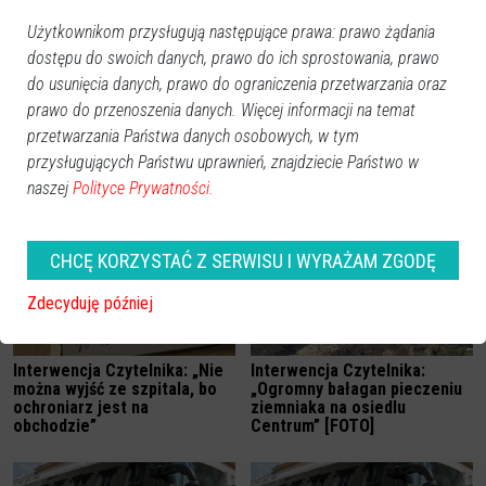
Użytkownikom przysługują następujące prawa: prawo żądania
dostępu do swoich danych, prawo do ich sprostowania, prawo
do usunięcia danych, prawo do ograniczenia przetwarzania oraz
prawo do przenoszenia danych. Więcej informacji na temat
Strażacka interwencja w
Ostrołęka: Ukraiński TIR
przetwarzania Państwa danych osobowych, w tym
Gnatach pod Ostrołęką
zablokował rondo im. ks.
przysługujących Państwu uprawnień, znajdziecie Państwo w
Siemowita [ZDJĘCIA]
naszej
Polityce Prywatności.
CHCĘ KORZYSTAĆ Z SERWISU I WYRAŻAM ZGODĘ
Zdecyduję później
Interwencja Czytelnika: „Nie
Interwencja Czytelnika:
można wyjść ze szpitala, bo
„Ogromny bałagan pieczeniu
ochroniarz jest na
ziemniaka na osiedlu
obchodzie”
Centrum” [FOTO]