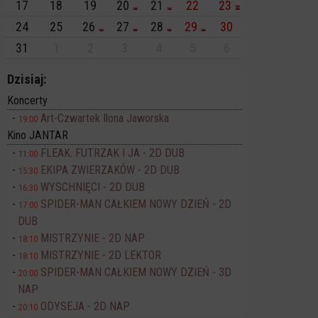
17
18
19
20
21
22
23
24
25
26
27
28
29
30
31
1
2
3
4
5
6
Dzisiaj:
Koncerty
Art-Czwartek Ilona Jaworska
19:00
Kino JANTAR
FLEAK. FUTRZAK I JA - 2D DUB
11:00
EKIPA ZWIERZAKÓW - 2D DUB
15:30
WYSCHNIĘCI - 2D DUB
16:30
SPIDER-MAN CAŁKIEM NOWY DZIEŃ - 2D
17:00
DUB
MISTRZYNIE - 2D NAP
18:10
MISTRZYNIE - 2D LEKTOR
18:10
SPIDER-MAN CAŁKIEM NOWY DZIEŃ - 3D
20:00
NAP
ODYSEJA - 2D NAP
20:10