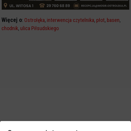
Więcej o
:
Ostrołęka
,
interwencja czytelnika
,
płot
,
basen
,
chodnik
,
ulica Piłsudskiego