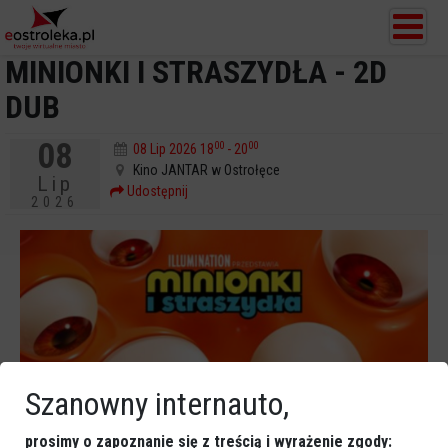
MINIONKI I STRASZYDŁA - 2D
DUB
08
00
00
08 Lip 2026 18
- 20
Kino JANTAR w Ostrołęce
Lip
Udostępnij
2026
Szanowny internauto,
prosimy o zapoznanie się z treścią i wyrażenie zgody: