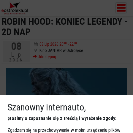
ROBIN HOOD: KONIEC LEGENDY -
2D NAP
08
30
30
08 Lip 2026 20
- 22
Kino JANTAR w Ostrołęce
Lip
Udostępnij
2026
Szanowny internauto,
prosimy o zapoznanie się z treścią i wyrażenie zgody:
Zgadzam się na przechowywanie w moim urządzeniu plików