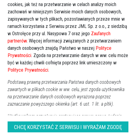
cookies, jak też na przetwarzanie w celach analizy moich
zachowań w niniejszym Serwisie moich danych osobowych,
zapisywanych w tych plikach, pozostawianych przeze mnie w
ramach korzystania z Serwisu przez JML Sp. z o.o., z siedzibą
w Ostrołęce przy ul. Nasypowa 7 oraz jego
Zaufanych
partnerów
. Więcej informacji związanych z przetwarzaniem
danych osobowych znajdą Państwo w naszej
Polityce
Prywatności
. Zgoda na przetwarzanie danych w ww. celu może
być w każdej chwili cofnięta poprzez link umieszczony w
Polityce Prywatności
.
Podstawą prawną przetwarzania Państwa danych osobowych
zawartych w plikach cookie w ww. celu, jest zgoda użytkownika
na przetwarzanie danych osobowych wyrażona poprzez
zaznaczanie powyższego okienka (art. 6 ust. 1 lit. a pltk).
Użytkownikom przysługują następujące prawa: prawo żądania
Prod. USA 2026, dramat, 125 min
dostępu do swoich danych, prawo do ich sprostowania, prawo
CHCĘ KORZYSTAĆ Z SERWISU I WYRAŻAM ZGODĘ
do usunięcia danych, prawo do ograniczenia przetwarzania oraz
Zmagając się ze swoją przeszłością po latach życia