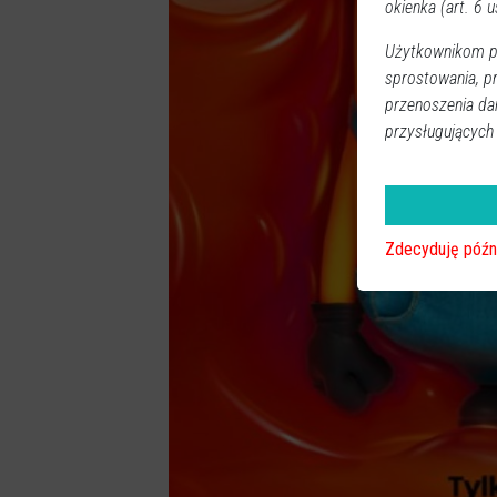
okienka (art. 6 us
Użytkownikom pr
sprostowania, p
przenoszenia da
przysługujących
Zdecyduję późn