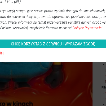
t. 1 lit. a pltk).
zysługują następujące prawa: prawo żądania dostępu do swoich danych,
rawo do usunięcia danych, prawo do ograniczenia przetwarzania oraz pra
nych. Więcej informacji na temat przetwarzania Państwa danych osobowy
 Państwu uprawnień, znajdziecie Państwo w naszej
Polityce Prywatności.
CHCĘ KORZYSTAĆ Z SERWISU I WYRAŻAM ZGODĘ
iej
Sp
Ki