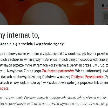
Kal
P
2
y internauto,
znanie się z treścią i wyrażenie zgody:
1
 przechowywanie w moim urządzeniu plików cookies, jak też na przetw
1
 moich zachowań w niniejszym Serwisie moich danych osobowych, zapi
2
awianych przeze mnie w ramach korzystania z Serwisu przez JML Sp. z o
3
y ul. Nasypowa 7 oraz jego
Zaufanych partnerów
. Więcej informacji zw
 danych osobowych znajdą Państwo w naszej
Polityce Prywatności
. 
Dz
anych w ww. celu może być w każdej chwili cofnięta poprzez link umi
Imp
ności
.
 przetwarzania Państwa danych osobowych zawartych w plikach cookie w
Wy
ika na przetwarzanie danych osobowych wyrażona poprzez zaznaczanie