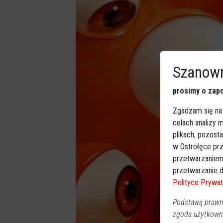
Szanown
prosimy o zapo
Zgadzam się na
celach analizy
plikach, pozost
w Ostrołęce prz
przetwarzaniem
przetwarzanie d
Polityce Prywat
Podstawą prawną
zgoda użytkown