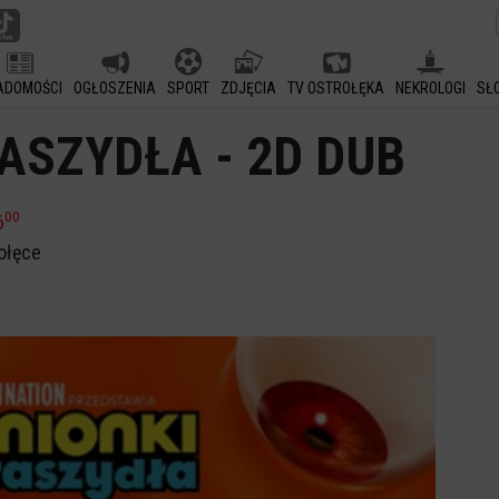
ADOMOŚCI
OGŁOSZENIA
SPORT
ZDJĘCIA
TV OSTROŁĘKA
NEKROLOGI
SŁ
RASZYDŁA - 2D DUB
00
6
ołęce