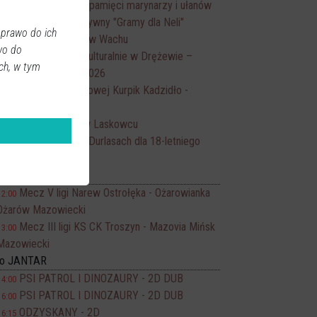
Rajd rowerowy pamięci marynarzy i ułanów
10:00
Turniej charytatywny "Gramy dla Neli"
12:00
 prawo do ich
Piknik rodzinny w Wachu
14:00
wo do
Piknik Wiejski Kulturalnie w Drężewie –
15:00
ch, w tym
Kurpiowskie Smaki 2026
Mecz ligi okręgowej Kurpik Kadzidło -
15:00
Mławianka II Mława
Piknik sołecki w Laskowcu
15:00
Potańcówka w Durlasach dla 18-letniego
16:00
Antka
ort
Mecz V ligi Narew Ostrołęka - Ożarowianka
12:00
Ożarów Mazowiecki
Mecz III ligi KS CK Troszyn - Mazovia Mińsk
13:00
Mazowiecki
no JANTAR
PSI PATROL I DINOZAURY - 2D DUB
14:00
PSI PATROL I DINOZAURY - 2D DUB
16:00
ODZYSKANY - 2D
16:15