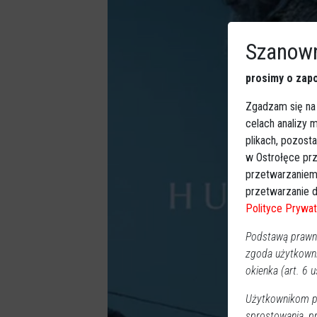
Szanown
prosimy o zapo
Zgadzam się na
celach analizy
plikach, pozost
w Ostrołęce prz
przetwarzaniem
przetwarzanie d
Polityce Prywat
Podstawą prawną
zgoda użytkown
okienka (art. 6 us
Użytkownikom pr
sprostowania, p