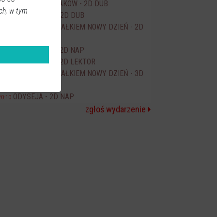
EKIPA ZWIERZAKÓW - 2D DUB
15:30
ch, w tym
WYSCHNIĘCI - 2D DUB
16:30
SPIDER-MAN CAŁKIEM NOWY DZIEŃ - 2D
17:00
DUB
MISTRZYNIE - 2D NAP
18:10
MISTRZYNIE - 2D LEKTOR
18:10
SPIDER-MAN CAŁKIEM NOWY DZIEŃ - 3D
20:00
NAP
ODYSEJA - 2D NAP
20:10
zgłoś wydarzenie