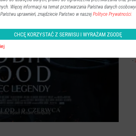
nych. Więcej informacji na temat przetwarzania Państwa danych osobowy
 Państwu uprawnień, znajdziecie Państwo w naszej
Polityce Prywatności.
CHCĘ KORZYSTAĆ Z SERWISU I WYRAŻAM ZGODĘ
iej