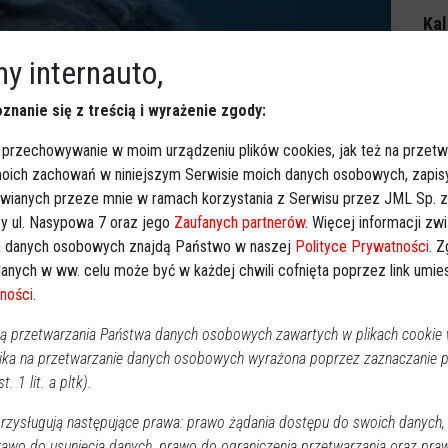
Kal
y internauto,
P
znanie się z treścią i wyrażenie zgody:
2
 przechowywanie w moim urządzeniu plików cookies, jak też na przetw
 moich zachowań w niniejszym Serwisie moich danych osobowych, zapi
1
awianych przeze mnie w ramach korzystania z Serwisu przez JML Sp. z o
y ul. Nasypowa 7 oraz jego
Zaufanych partnerów
. Więcej informacji zw
1
 danych osobowych znajdą Państwo w naszej
Polityce Prywatności
. 
2
anych w ww. celu może być w każdej chwili cofnięta poprzez link umi
3
ności
.
Dz
 przetwarzania Państwa danych osobowych zawartych w plikach cookie w
Ko
ika na przetwarzanie danych osobowych wyrażona poprzez zaznaczanie
t. 1 lit. a pltk).
Ki
zysługują następujące prawa: prawo żądania dostępu do swoich danych,
rawo do usunięcia danych, prawo do ograniczenia przetwarzania oraz pra