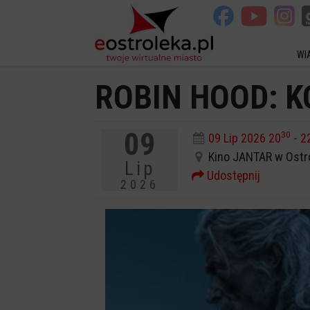
WI
ROBIN HOOD: K
09
30
09 Lip 2026 20
- 2
Kino JANTAR w Ostr
Lip
Udostępnij
2026