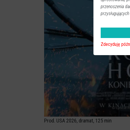
przenoszenia da
przysługujących
Zdecyduję późn
Prod. USA 2026, dramat, 125 min