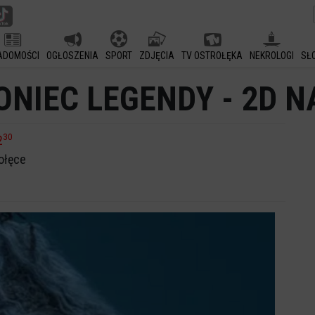
ADOMOŚCI
OGŁOSZENIA
SPORT
ZDJĘCIA
TV OSTROŁĘKA
NEKROLOGI
SŁ
ONIEC LEGENDY - 2D N
30
2
ołęce