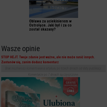
Obława za uciekinierem w
Ostrołęce. Jaki był i za co
został skazany?
Wasze opinie
STOP HEJT. Twoje zdanie jest ważne, ale nie może ranić innych.
Zastanów się, zanim dodasz komentarz
Brak możliwości komentowania artykułu po trzech dniach od daty publikacji.
Komentarze po 7 dniach są czyszczone.