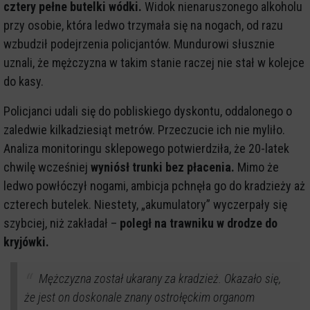
cztery pełne butelki wódki.
Widok nienaruszonego alkoholu
przy osobie, która ledwo trzymała się na nogach, od razu
wzbudził podejrzenia policjantów. Mundurowi słusznie
uznali, że mężczyzna w takim stanie raczej nie stał w kolejce
do kasy.
Policjanci udali się do pobliskiego dyskontu, oddalonego o
zaledwie kilkadziesiąt metrów. Przeczucie ich nie myliło.
Analiza monitoringu sklepowego potwierdziła, że 20-latek
chwilę wcześniej
wyniósł trunki bez płacenia.
Mimo że
ledwo powłóczył nogami, ambicja pchnęła go do kradzieży aż
czterech butelek. Niestety, „akumulatory” wyczerpały się
szybciej, niż zakładał –
poległ na trawniku w drodze do
kryjówki.
Mężczyzna został ukarany za kradzież. Okazało się,
że jest on doskonale znany ostrołęckim organom