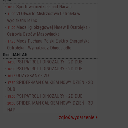
Sportowa niedziela nad Narwią
10:00
VI Otwarte Mistrzostwa Ostrołęki w
11:00
wyciskaniu leżąc
Mecz ligi okręgowej Narew II Ostrołęka -
11:00
Ostrovia Ostrów Mazowiecka
Mecz Pucharu Polski Elektro-Energetyka
17:30
Ostrołęka - Wymakracz Długosiodło
Kino JANTAR
PSI PATROL I DINOZAURY - 2D DUB
14:00
PSI PATROL I DINOZAURY - 2D DUB
16:00
ODZYSKANY - 2D
16:15
SPIDER-MAN CAŁKIEM NOWY DZIEŃ - 2D
17:50
DUB
PSI PATROL I DINOZAURY - 2D DUB
18:00
SPIDER-MAN CAŁKIEM NOWY DZIEŃ - 3D
20:00
NAP
zgłoś wydarzenie