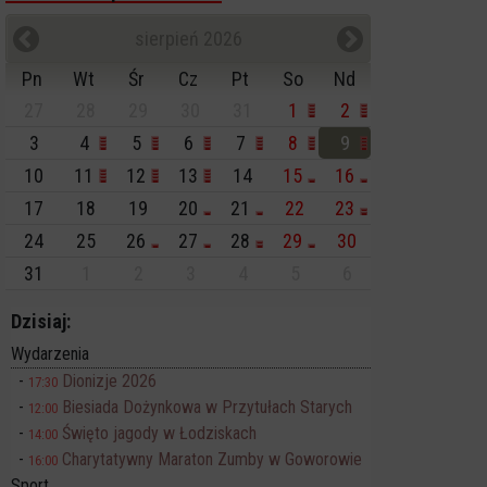
sierpień 2026
Pn
Wt
Śr
Cz
Pt
So
Nd
27
28
29
30
31
1
2
3
4
5
6
7
8
9
10
11
12
13
14
15
16
17
18
19
20
21
22
23
24
25
26
27
28
29
30
31
1
2
3
4
5
6
Dzisiaj:
Wydarzenia
Dionizje 2026
17:30
Biesiada Dożynkowa w Przytułach Starych
12:00
Święto jagody w Łodziskach
14:00
Charytatywny Maraton Zumby w Goworowie
16:00
Sport