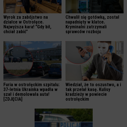
Wyrok za zabójstwo na
Chwalił się gotówką, został
działce w Ostrołęce.
napadnięty w klatce.
Najwyższa kara! "Gdy bił,
Kryminalni zatrzymali
chciał zabić"
sprawców rozboju
Furia w ostrołęckim szpitalu:
Wiedział, że to oszustwo, a i
37-letnia Ukrainka wpadła w
tak przelał kasę. Kulisy
szał i demolowała auta!
kradzieży w powiecie
[ZDJĘCIA]
ostrołęckim