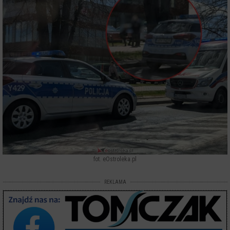
fot. eOstroleka.pl
REKLAMA