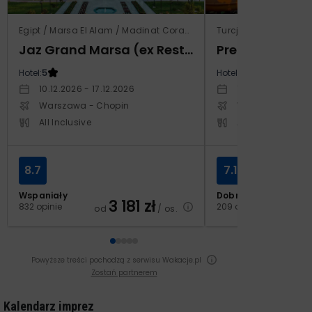
Egipt / Marsa El Alam / Madinat Coraya
Turcja / Riwiera Tur
Jaz Grand Marsa (ex Resta Grand Resort)
Prestige Alan
Hotel:
5
Hotel:
5
10.12.2026 - 17.12.2026
14.10.2026 - 21.1
Warszawa - Chopin
Warszawa - Cho
All Inclusive
All Inclusive
8.7
7.1
Wspaniały
Dobry
3 181
zł
2
832 opinie
209 opinii
od
/ os.
od
Powyższe treści pochodzą z serwisu Wakacje.pl
Zostań partnerem
Kalendarz imprez