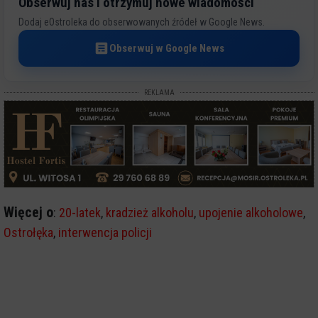
Obserwuj nas i otrzymuj nowe wiadomości
Dodaj eOstroleka do obserwowanych źródeł w Google News.
Obserwuj w Google News
REKLAMA
Więcej o
:
20-latek
,
kradzież alkoholu
,
upojenie alkoholowe
,
Ostrołęka
,
interwencja policji