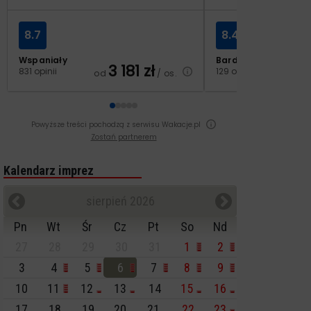
8.7
8.4
Wspaniały
Bardzo dobry
3 181
zł
2
831 opinii
129 opinii
od
/ os.
od
Powyższe treści pochodzą z serwisu Wakacje.pl
Zostań partnerem
Kalendarz imprez
sierpień 2026
Pn
Wt
Śr
Cz
Pt
So
Nd
27
28
29
30
31
1
2
3
4
5
6
7
8
9
10
11
12
13
14
15
16
17
18
19
20
21
22
23