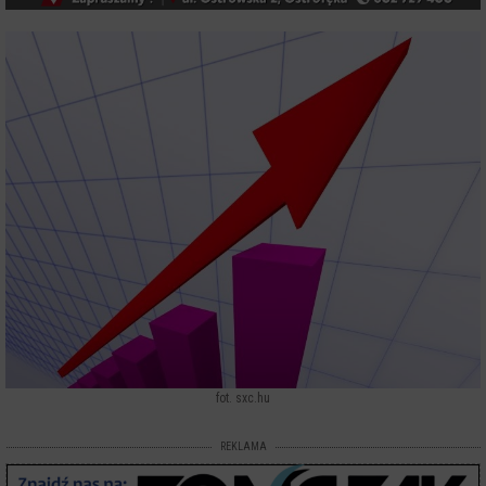
fot. sxc.hu
REKLAMA