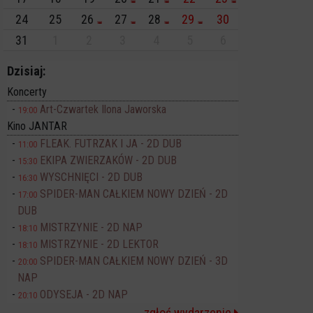
24
25
26
27
28
29
30
31
1
2
3
4
5
6
Dzisiaj:
Koncerty
Art-Czwartek Ilona Jaworska
19:00
Kino JANTAR
FLEAK. FUTRZAK I JA - 2D DUB
11:00
EKIPA ZWIERZAKÓW - 2D DUB
15:30
WYSCHNIĘCI - 2D DUB
16:30
SPIDER-MAN CAŁKIEM NOWY DZIEŃ - 2D
17:00
DUB
MISTRZYNIE - 2D NAP
18:10
MISTRZYNIE - 2D LEKTOR
18:10
SPIDER-MAN CAŁKIEM NOWY DZIEŃ - 3D
20:00
NAP
ODYSEJA - 2D NAP
20:10
zgłoś wydarzenie