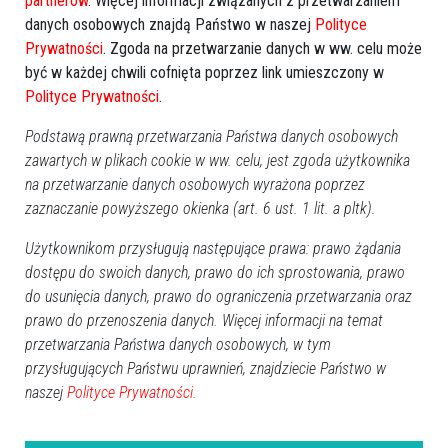
partnerów
. Więcej informacji związanych z przetwarzaniem
danych osobowych znajdą Państwo w naszej
Polityce
Młodzi wolą PiS i odwracają
Wybory parlamentarne 2011:
Prywatności
. Zgoda na przetwarzanie danych w ww. celu może
się od PO
Kiedy? Tylko trzy terminy są
możliwe?
być w każdej chwili cofnięta poprzez link umieszczony w
Polityce Prywatności
.
Podstawą prawną przetwarzania Państwa danych osobowych
zawartych w plikach cookie w ww. celu, jest zgoda użytkownika
na przetwarzanie danych osobowych wyrażona poprzez
zaznaczanie powyższego okienka (art. 6 ust. 1 lit. a pltk).
Użytkownikom przysługują następujące prawa: prawo żądania
PiS dogoniło Platformę.
Wyborca Palikota ma
Sensacyjny sondaż Homo
wykształcenie podstawowe
dostępu do swoich danych, prawo do ich sprostowania, prawo
Homini
lub niższe
do usunięcia danych, prawo do ograniczenia przetwarzania oraz
prawo do przenoszenia danych. Więcej informacji na temat
przetwarzania Państwa danych osobowych, w tym
przysługujących Państwu uprawnień, znajdziecie Państwo w
naszej
Polityce Prywatności.