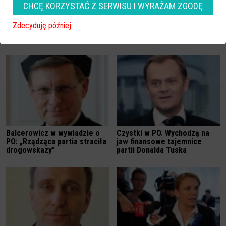
CHCĘ KORZYSTAĆ Z SERWISU I WYRAŻAM ZGODĘ
Koalicji PiS z SLD nie będzie
Tusk czyści listy. Nie będzie
nikogo, kto "kompromituje
Zdecyduję później
Platformę, kto przynosi jej
wstyd". Co z posłem Kanią?
Balcerowicz w wywiadzie o
Czystki w PO. Wychodzą na
PO: „Rządząca partia straciła
jaw finansowe tajemnice
drogowskazy”
partii Donalda Tuska