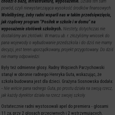
chodzi o bazę, infrastrukturę, wyposażenie.
Działa ten sam
powód, czyli niewystarczająca wysokość środków finansowych.
Wolelibyśmy, żeby radni wsparli nas w takim przedsięwzięciu,
jak rządowy program "Posiłek w szkole i w domu" na
wyposażenie stołówek szkolnych.
Niestety, dotychczas nie
dostaliśmy ani złotówki. W marcu ub. r. złożyliśmy wniosek do
pana wojewody o wybudowanie przedszkola i do dziś nie mamy
decyzji, jest teren uporządkowany, projekt przygotowany. Do dziś
nie mamy odpowiedzi.
Były też odmienne głosy. Radny Wojciech Parzychowski
stanął w obronie radnego Henryka Guta, wskazując, że
szkoła budowana jest dla dzieci. Grażyna Sosnowska dodała:
-
Nie wińcie pana radnego Guta, po prostu działa na swoją rzecz,
jak każdy dyrektor działa na rzecz swojej szkoły.
Ostatecznie radni wystosowali apel do premiera - głosami
11 za, przy 2 głosach przeciwnych i 2 wstrzymujących.