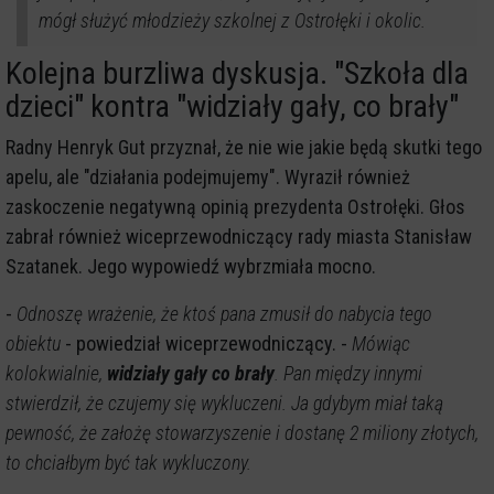
mógł służyć młodzieży szkolnej z Ostrołęki i okolic.
Kolejna burzliwa dyskusja. "Szkoła dla
dzieci" kontra "widziały gały, co brały"
Radny Henryk Gut przyznał, że nie wie jakie będą skutki tego
apelu, ale "działania podejmujemy". Wyraził również
zaskoczenie negatywną opinią prezydenta Ostrołęki. Głos
zabrał również wiceprzewodniczący rady miasta Stanisław
Szatanek. Jego wypowiedź wybrzmiała mocno.
-
Odnoszę wrażenie, że ktoś pana zmusił do nabycia tego
obiektu
- powiedział wiceprzewodniczący. -
Mówiąc
kolokwialnie,
widziały gały co brały
. Pan między innymi
stwierdził, że czujemy się wykluczeni. Ja gdybym miał taką
pewność, że założę stowarzyszenie i dostanę 2 miliony złotych,
to chciałbym być tak wykluczony.