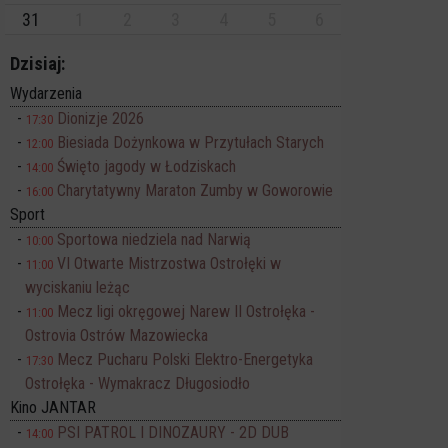
31
1
2
3
4
5
6
Dzisiaj:
Wydarzenia
Dionizje 2026
17:30
Biesiada Dożynkowa w Przytułach Starych
12:00
Święto jagody w Łodziskach
14:00
Charytatywny Maraton Zumby w Goworowie
16:00
Sport
Sportowa niedziela nad Narwią
10:00
VI Otwarte Mistrzostwa Ostrołęki w
11:00
wyciskaniu leżąc
Mecz ligi okręgowej Narew II Ostrołęka -
11:00
Ostrovia Ostrów Mazowiecka
Mecz Pucharu Polski Elektro-Energetyka
17:30
Ostrołęka - Wymakracz Długosiodło
Kino JANTAR
PSI PATROL I DINOZAURY - 2D DUB
14:00