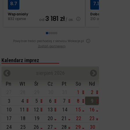
8.7
7.1
Wspaniały
Dobry
3 181
zł
2
832 opinie
210 opinii
od
/ os.
od
Powyższe treści pochodzą z serwisu Wakacje.pl
Zostań partnerem
Kalendarz imprez
sierpień 2026
Pn
Wt
Śr
Cz
Pt
So
Nd
27
28
29
30
31
1
2
3
4
5
6
7
8
9
10
11
12
13
14
15
16
17
18
19
20
21
22
23
24
25
26
27
28
29
30