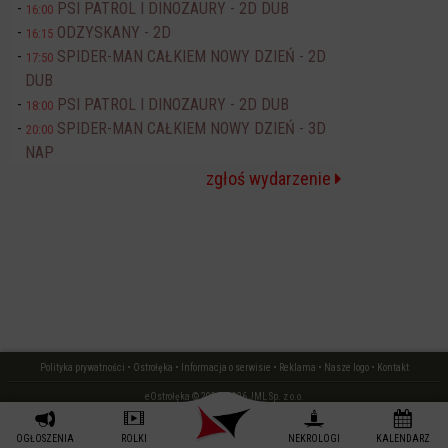
PSI PATROL I DINOZAURY - 2D DUB
16:00
ODZYSKANY - 2D
16:15
SPIDER-MAN CAŁKIEM NOWY DZIEŃ - 2D
17:50
DUB
PSI PATROL I DINOZAURY - 2D DUB
18:00
SPIDER-MAN CAŁKIEM NOWY DZIEŃ - 3D
20:00
NAP
zgłoś wydarzenie
Polityka prywatności
•
Ostrołęka
•
Informacja o serwisie
•
Reklama
•
Nasze logo
•
Kontakt
eOstrołęka © 2006 - 2026 JML Sp. z o.o.
czas: 0.01 s.
OGŁOSZENIA
ROLKI
NEKROLOGI
KALENDARZ