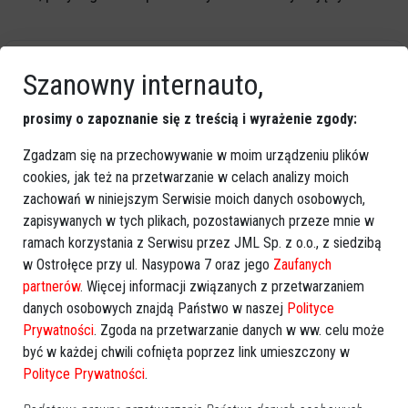
Szanowny internauto,
GOOGLE NEWS
Obserwuj nas i otrzymuj nowe wiadomości
prosimy o zapoznanie się z treścią i wyrażenie zgody:
Dodaj eOstroleka do obserwowanych źródeł w Google News.
Zgadzam się na przechowywanie w moim urządzeniu plików
Obserwuj w Google News
cookies, jak też na przetwarzanie w celach analizy moich
zachowań w niniejszym Serwisie moich danych osobowych,
zapisywanych w tych plikach, pozostawianych przeze mnie w
REKLAMA
ramach korzystania z Serwisu przez JML Sp. z o.o., z siedzibą
w Ostrołęce przy ul. Nasypowa 7 oraz jego
Zaufanych
partnerów
. Więcej informacji związanych z przetwarzaniem
danych osobowych znajdą Państwo w naszej
Polityce
Prywatności
. Zgoda na przetwarzanie danych w ww. celu może
być w każdej chwili cofnięta poprzez link umieszczony w
Więcej o
:
Stowarzyszenie Rodzina Polska
,
Ostrołęka
,
ul.
Polityce Prywatności
.
Szpitalna