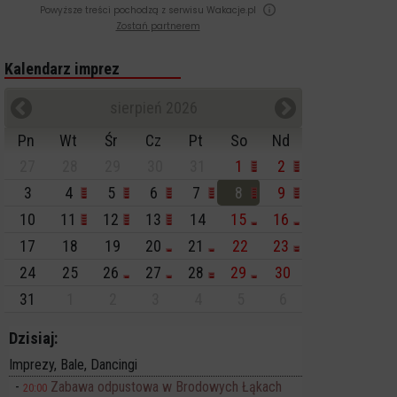
Powyższe treści pochodzą z serwisu Wakacje.pl
Zostań partnerem
Kalendarz imprez
sierpień 2026
Pn
Wt
Śr
Cz
Pt
So
Nd
27
28
29
30
31
1
2
3
4
5
6
7
8
9
10
11
12
13
14
15
16
17
18
19
20
21
22
23
24
25
26
27
28
29
30
31
1
2
3
4
5
6
Dzisiaj:
Imprezy, Bale, Dancingi
Zabawa odpustowa w Brodowych Łąkach
20:00