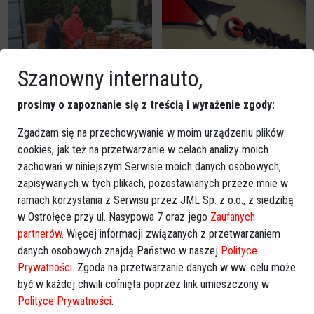
Szanowny internauto,
Wizja lokalna w szkole w
TOP 10 publikacji eOstrołęki
Kadzidle. Z udziałem
w 2023 roku: O tym
prosimy o zapoznanie się z treścią i wyrażenie zgody:
nożownika Alberta G. [WIDEO,
czytaliście najchętniej
ZDJĘCIA]
[RANKING]
Zgadzam się na przechowywanie w moim urządzeniu plików
cookies, jak też na przetwarzanie w celach analizy moich
zachowań w niniejszym Serwisie moich danych osobowych,
zapisywanych w tych plikach, pozostawianych przeze mnie w
ramach korzystania z Serwisu przez JML Sp. z o.o., z siedzibą
w Ostrołęce przy ul. Nasypowa 7 oraz jego
Zaufanych
partnerów
. Więcej informacji związanych z przetwarzaniem
Szkoła po ataku nożownika.
Uwaga TVN o sprawie ataku
danych osobowych znajdą Państwo w naszej
Polityce
"To był incydent" - zapewnia
w szkole w Kadzidle. "Nie da
Prywatności
. Zgoda na przetwarzanie danych w ww. celu może
dyrektor placówki w Kadzidle
się tego opisać"
być w każdej chwili cofnięta poprzez link umieszczony w
Polityce Prywatności
.