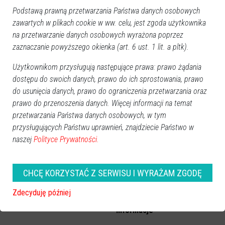
Podstawą prawną przetwarzania Państwa danych osobowych
zawartych w plikach cookie w ww. celu, jest zgoda użytkownika
na przetwarzanie danych osobowych wyrażona poprzez
zaznaczanie powyższego okienka (art. 6 ust. 1 lit. a pltk).
W szkole w Kadzidle
Sąd podjął decyzję w sprawie
Użytkownikom przysługują następujące prawa: prawo żądania
nadzwyczajne środki
nożownika z Kadzidła Alberta
dostępu do swoich danych, prawo do ich sprostowania, prawo
bezpieczeństwa. Nowe
G. [ZDJĘCIA]
zasady od poniedziałku
do usunięcia danych, prawo do ograniczenia przetwarzania oraz
prawo do przenoszenia danych. Więcej informacji na temat
przetwarzania Państwa danych osobowych, w tym
przysługujących Państwu uprawnień, znajdziecie Państwo w
naszej
Polityce Prywatności.
CHCĘ KORZYSTAĆ Z SERWISU I WYRAŻAM ZGODĘ
Nożownik z Kadzidła Albert G.
W jakim stanie są uczniowie
Zdecyduję później
usłyszał zarzuty usiłowania
ranni w ataku nożownika w
zabójstwa [WIDEO, ZDJĘCIA]
Kadzidle? Najnowsze
informacje