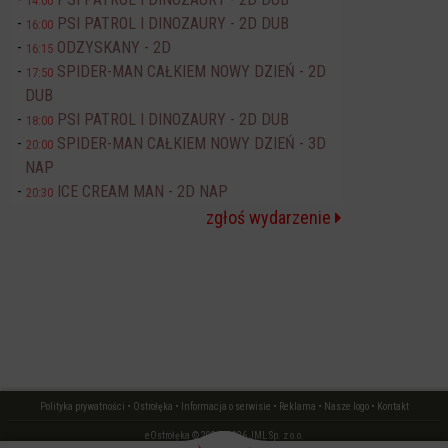
14:00
PSI PATROL I DINOZAURY - 2D DUB
16:00
ODZYSKANY - 2D
16:15
SPIDER-MAN CAŁKIEM NOWY DZIEŃ - 2D
17:50
DUB
PSI PATROL I DINOZAURY - 2D DUB
18:00
SPIDER-MAN CAŁKIEM NOWY DZIEŃ - 3D
20:00
NAP
ICE CREAM MAN - 2D NAP
20:30
zgłoś wydarzenie
Polityka prywatności
•
Ostrołęka
•
Informacja o serwisie
•
Reklama
•
Nasze logo
•
Kontakt
eOstrołęka © 2006 - 2026 JML Sp. z o.o.
czas: 0.04 s.