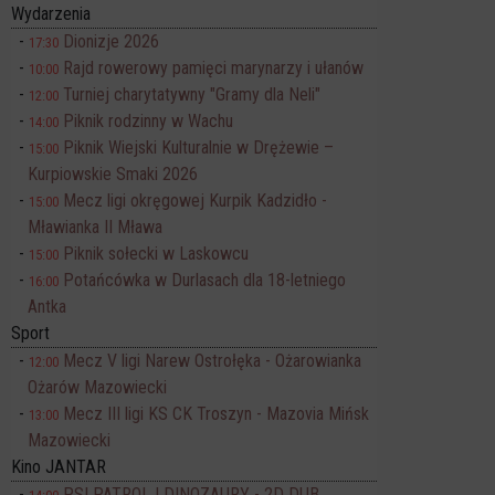
Wydarzenia
Dionizje 2026
17:30
Rajd rowerowy pamięci marynarzy i ułanów
10:00
Turniej charytatywny "Gramy dla Neli"
12:00
Piknik rodzinny w Wachu
14:00
Piknik Wiejski Kulturalnie w Drężewie –
15:00
Kurpiowskie Smaki 2026
Mecz ligi okręgowej Kurpik Kadzidło -
15:00
Mławianka II Mława
Piknik sołecki w Laskowcu
15:00
Potańcówka w Durlasach dla 18-letniego
16:00
Antka
Sport
Mecz V ligi Narew Ostrołęka - Ożarowianka
12:00
Ożarów Mazowiecki
Mecz III ligi KS CK Troszyn - Mazovia Mińsk
13:00
Mazowiecki
Kino JANTAR
PSI PATROL I DINOZAURY - 2D DUB