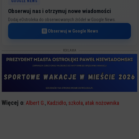
GOOGLE NEWS
Obserwuj nas i otrzymuj nowe wiadomości
Dodaj eOstroleka do obserwowanych źródeł w Google News.
Obserwuj w Google News
REKLAMA
Więcej o
:
Albert G.
,
Kadzidło
,
szkoła
,
atak nożownika