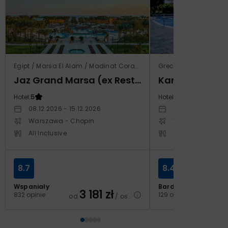
Egipt / Marsa El Alam / Madinat Coraya
Grecja / Samos / Vo
Jaz Grand Marsa (ex Resta Grand Resort)
Kampos Villag
Hotel:
5
Hotel:
3.5
08.12.2026 - 15.12.2026
03.10.2026 - 10.1
Warszawa - Chopin
Warszawa - Cho
All Inclusive
All Inclusive
8.7
8.4
Wspaniały
Bardzo dobry
3 181
zł
2
832 opinie
129 opinii
od
/ os.
od