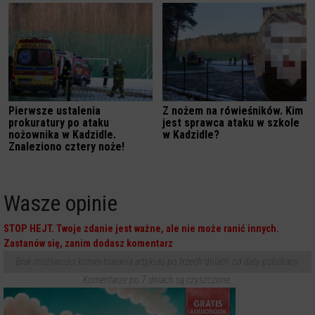
Pierwsze ustalenia
Z nożem na rówieśników. Kim
prokuratury po ataku
jest sprawca ataku w szkole
nożownika w Kadzidle.
w Kadzidle?
Znaleziono cztery noże!
Wasze opinie
STOP HEJT. Twoje zdanie jest ważne, ale nie może ranić innych.
Zastanów się, zanim dodasz komentarz
Brak możliwości komentowania artykułu po trzech dniach od daty publikacji.
Komentarze po 7 dniach są czyszczone.