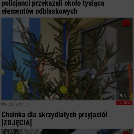
policjanci przekazali około tysiąca
elementów odblaskowych
0
Ostrołęka
2022-12-29 10:17
Choinka dla skrzydlatych przyjaciół
[ZDJĘCIA]