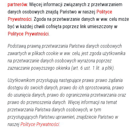
Dzieci ubrały choinkę w Urzędzie Gminy
partnerów
. Więcej informacji związanych z przetwarzaniem
Olszewo-Borki [ZDJĘCIA]
danych osobowych znajdą Państwo w naszej
Polityce
Prywatności
. Zgoda na przetwarzanie danych w ww. celu może
być w każdej chwili cofnięta poprzez link umieszczony w
Polityce Prywatności
.
Podstawą prawną przetwarzania Państwa danych osobowych
zawartych w plikach cookie w ww. celu, jest zgoda użytkownika
na przetwarzanie danych osobowych wyrażona poprzez
zaznaczanie powyższego okienka (art. 6 ust. 1 lit. a pltk).
Użytkownikom przysługują następujące prawa: prawo żądania
dostępu do swoich danych, prawo do ich sprostowania, prawo
do usunięcia danych, prawo do ograniczenia przetwarzania oraz
5
prawo do przenoszenia danych. Więcej informacji na temat
Powiat ostrołecki
2023-12-06 14:27
przetwarzania Państwa danych osobowych, w tym
przysługujących Państwu uprawnień, znajdziecie Państwo w
naszej
Polityce Prywatności.