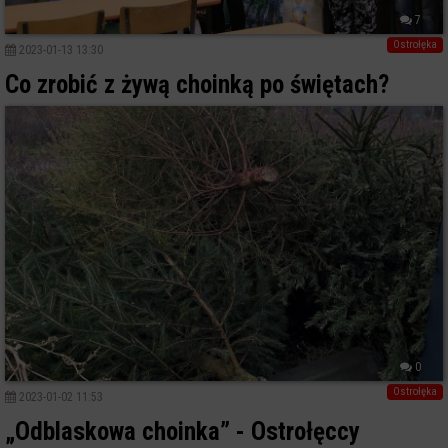
7
Ostrołęka
2023-01-13 13:30
Co zrobić z żywą choinką po świętach?
0
Ostrołęka
2023-01-02 11:53
„Odblaskowa choinka” - Ostrołęccy