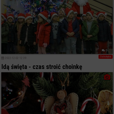
0
Ostrołęka
2022-12-02 12:39
Idą święta - czas stroić choinkę