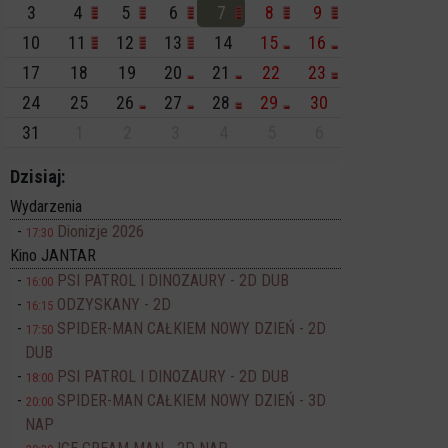
3
4
5
6
7
8
9
10
11
12
13
14
15
16
17
18
19
20
21
22
23
24
25
26
27
28
29
30
31
1
2
3
4
5
6
Dzisiaj:
Wydarzenia
Dionizje 2026
17:30
Kino JANTAR
PSI PATROL I DINOZAURY - 2D DUB
16:00
ODZYSKANY - 2D
16:15
SPIDER-MAN CAŁKIEM NOWY DZIEŃ - 2D
17:50
DUB
PSI PATROL I DINOZAURY - 2D DUB
18:00
SPIDER-MAN CAŁKIEM NOWY DZIEŃ - 3D
20:00
NAP