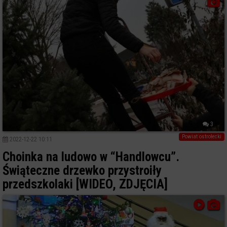
3
Powiat ostrołecki
2022-12-22 10:11
Choinka na ludowo w “Handlowcu”.
Świąteczne drzewko przystroiły
przedszkolaki [WIDEO, ZDJĘCIA]