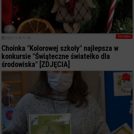
0
Ostrołęka
2022-11-25 11:43
Choinka "Kolorowej szkoły" najlepsza w
konkursie "Świąteczne światełko dla
środowiska" [ZDJĘCIA]