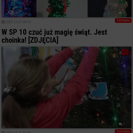
1
Ostrołęka
2023-12-27 09:19
W SP 10 czuć już magię świąt. Jest
choinka! [ZDJĘCIA]
1
Ostrołęka