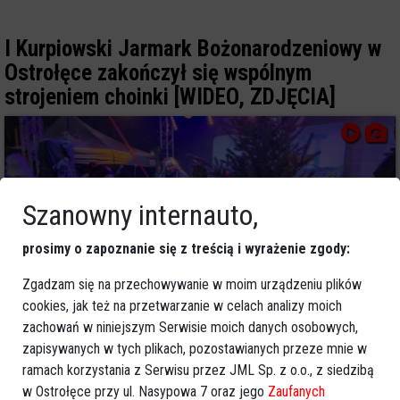
I Kurpiowski Jarmark Bożonarodzeniowy w
Ostrołęce zakończył się wspólnym
strojeniem choinki [WIDEO, ZDJĘCIA]
Szanowny internauto,
prosimy o zapoznanie się z treścią i wyrażenie zgody:
Zgadzam się na przechowywanie w moim urządzeniu plików
cookies, jak też na przetwarzanie w celach analizy moich
zachowań w niniejszym Serwisie moich danych osobowych,
zapisywanych w tych plikach, pozostawianych przeze mnie w
3
ramach korzystania z Serwisu przez JML Sp. z o.o., z siedzibą
Ostrołęka
2023-12-10 17:36
w Ostrołęce przy ul. Nasypowa 7 oraz jego
Zaufanych