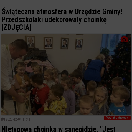
Świąteczna atmosfera w Urzędzie Gminy!
Przedszkolaki udekorowały choinkę
[ZDJĘCIA]
0
Powiat ostrołecki
2025-12-04 11:41
Nietypowa choinka w sanepidzie. "Jest