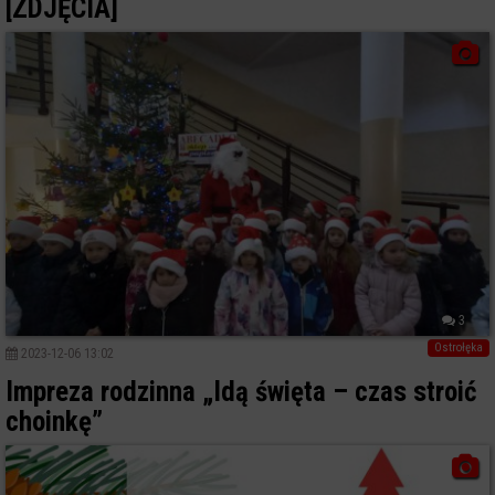
[ZDJĘCIA]
3
Ostrołęka
2023-12-06 13:02
Impreza rodzinna „Idą święta – czas stroić
choinkę”