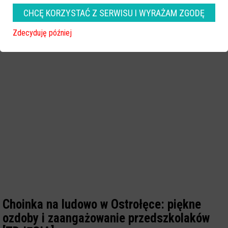
CHCĘ KORZYSTAĆ Z SERWISU I WYRAŻAM ZGODĘ
Zdecyduję później
Choinka na ludowo w Ostrołęce: piękne
ozdoby i zaangażowanie przedszkolaków