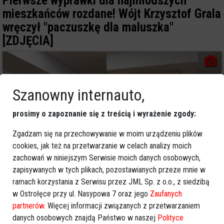
Pierwsze wyprawki dla najmłodszych
mieszkańców rozdane! Wójt Krzysztof Grala
wręczył "paczuszkę dla maluszka"
[ZDJĘCIA]
Szanowny internauto,
prosimy o zapoznanie się z treścią i wyrażenie zgody:
Zgadzam się na przechowywanie w moim urządzeniu plików
cookies, jak też na przetwarzanie w celach analizy moich
zachowań w niniejszym Serwisie moich danych osobowych,
zapisywanych w tych plikach, pozostawianych przeze mnie w
ramach korzystania z Serwisu przez JML Sp. z o.o., z siedzibą
0
w Ostrołęce przy ul. Nasypowa 7 oraz jego
Zaufanych
Powiat ostrołecki
2026-02-16 14:03
partnerów
. Więcej informacji związanych z przetwarzaniem
Międzypokoleniowa potańcówka
danych osobowych znajdą Państwo w naszej
Polityce