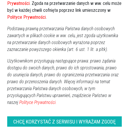
karnawałowa w Zabielu Pilikach! [ZDJĘCIA,
Prywatności
. Zgoda na przetwarzanie danych w ww. celu może
WIDEO]
być w każdej chwili cofnięta poprzez link umieszczony w
Polityce Prywatności
.
Podstawą prawną przetwarzania Państwa danych osobowych
zawartych w plikach cookie w ww. celu, jest zgoda użytkownika
na przetwarzanie danych osobowych wyrażona poprzez
zaznaczanie powyższego okienka (art. 6 ust. 1 lit. a pltk).
Użytkownikom przysługują następujące prawa: prawo żądania
dostępu do swoich danych, prawo do ich sprostowania, prawo
do usunięcia danych, prawo do ograniczenia przetwarzania oraz
prawo do przenoszenia danych. Więcej informacji na temat
przetwarzania Państwa danych osobowych, w tym
0
przysługujących Państwu uprawnień, znajdziecie Państwo w
Powiat ostrołecki
2026-02-12 20:21
naszej
Polityce Prywatności.
CHCĘ KORZYSTAĆ Z SERWISU I WYRAŻAM ZGODĘ