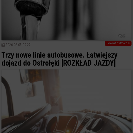
2
Powiat ostrołecki
2026-02-05 09:27
Trzy nowe linie autobusowe. Łatwiejszy
dojazd do Ostrołęki [ROZKŁAD JAZDY]