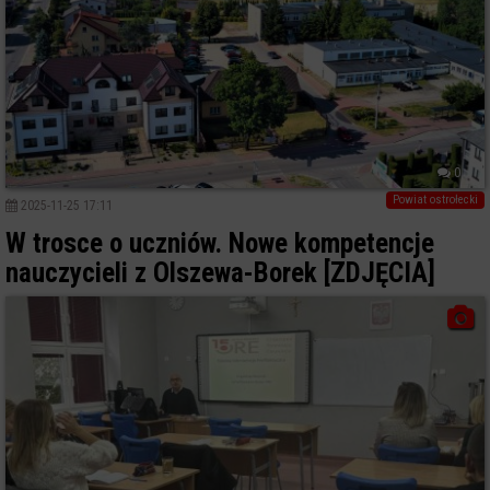
0
Powiat ostrołecki
2025-11-25 17:11
W trosce o uczniów. Nowe kompetencje
nauczycieli z Olszewa-Borek [ZDJĘCIA]