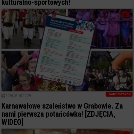
kulturalno-sportowych!
0
Powiat ostrołecki
2026-02-10 10:29
Karnawałowe szaleństwo w Grabowie. Za
nami pierwsza potańcówka! [ZDJĘCIA,
WIDEO]