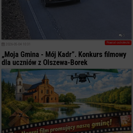
5
Powiat ostrołecki
2026-05-04 10:31
„Moja Gmina - Mój Kadr”. Konkurs filmowy
dla uczniów z Olszewa-Borek