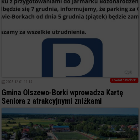
0
Powiat ostrołecki
2025-12-01 11:14
Gmina Olszewo-Borki wprowadza Kartę
Seniora z atrakcyjnymi zniżkami