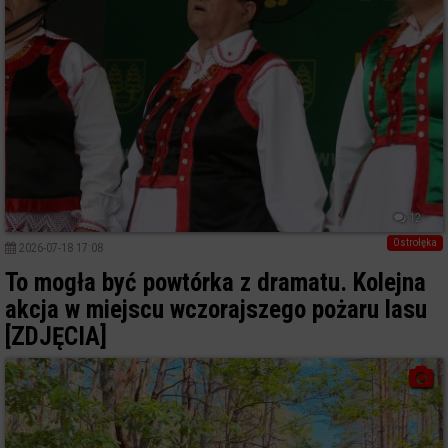
12
Ostrołęka
2026-07-18 17:08
To mogła być powtórka z dramatu. Kolejna
akcja w miejscu wczorajszego pożaru lasu
[ZDJĘCIA]