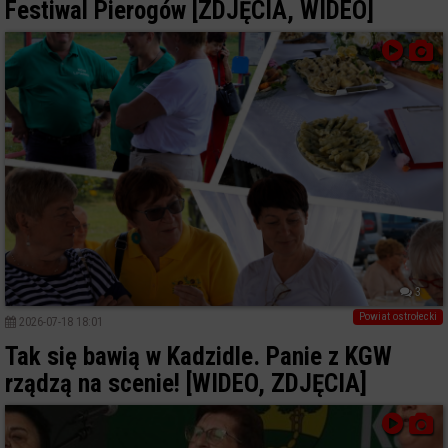
Festiwal Pierogów [ZDJĘCIA, WIDEO]
3
Powiat ostrołecki
2026-07-18 18:01
Tak się bawią w Kadzidle. Panie z KGW
rządzą na scenie! [WIDEO, ZDJĘCIA]