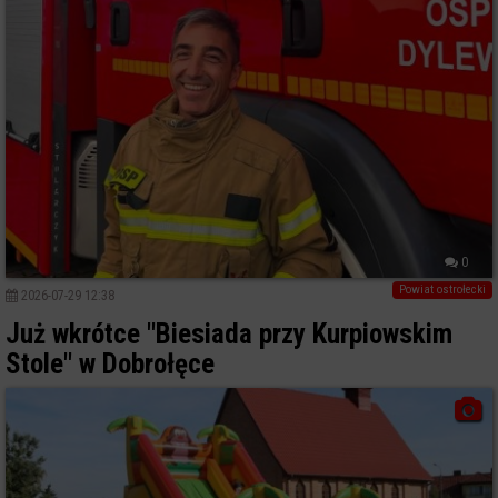
0
Powiat ostrołecki
2026-07-29 12:38
Już wkrótce "Biesiada przy Kurpiowskim
Stole" w Dobrołęce