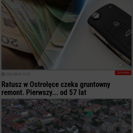
0
Ostrołęka
2026-08-06 10:25
Ratusz w Ostrołęce czeka gruntowny
remont. Pierwszy... od 57 lat