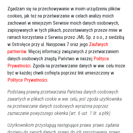
nagrody finansowe dla wiejskich liderów
Zgadzam się na przechowywanie w moim urządzeniu plików
cookies, jak też na przetwarzanie w celach analizy moich
zachowań w niniejszym Serwisie moich danych osobowych,
zapisywanych w tych plikach, pozostawianych przeze mnie w
ramach korzystania z Serwisu przez JML Sp. z o.o., z siedzibą
w Ostrołęce przy ul. Nasypowa 7 oraz jego
Zaufanych
partnerów
. Więcej informacji związanych z przetwarzaniem
danych osobowych znajdą Państwo w naszej
Polityce
Prywatności
. Zgoda na przetwarzanie danych w ww. celu może
być w każdej chwili cofnięta poprzez link umieszczony w
Polityce Prywatności
.
0
Podstawą prawną przetwarzania Państwa danych osobowych
Powiat ostrołecki
2026-07-30 11:12
zawartych w plikach cookie w ww. celu, jest zgoda użytkownika
na przetwarzanie danych osobowych wyrażona poprzez
zaznaczanie powyższego okienka (art. 6 ust. 1 lit. a pltk).
Użytkownikom przysługują następujące prawa: prawo żądania
dostępu do swoich danych, prawo do ich sprostowania, prawo