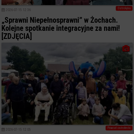
3
Ostrołęka
2026-07-15 12:36
„Sprawni Niepełnosprawni” w Żochach.
Kolejne spotkanie integracyjne za nami!
[ZDJĘCIA]
0
Powiat ostrołecki
2026-07-15 12:05