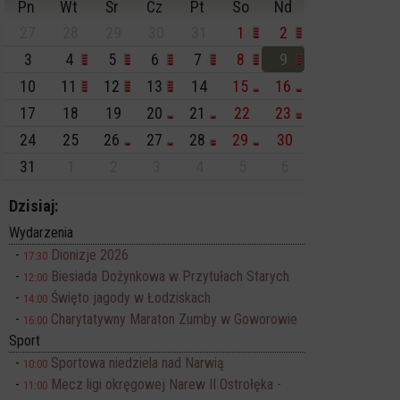
Pn
Wt
Śr
Cz
Pt
So
Nd
27
28
29
30
31
1
2
3
4
5
6
7
8
9
10
11
12
13
14
15
16
17
18
19
20
21
22
23
24
25
26
27
28
29
30
31
1
2
3
4
5
6
Dzisiaj:
Wydarzenia
Dionizje 2026
17:30
Biesiada Dożynkowa w Przytułach Starych
12:00
Święto jagody w Łodziskach
14:00
Charytatywny Maraton Zumby w Goworowie
16:00
Sport
Sportowa niedziela nad Narwią
10:00
Mecz ligi okręgowej Narew II Ostrołęka -
11:00