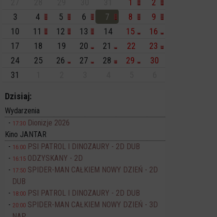
27
28
29
30
31
1
2
3
4
5
6
7
8
9
10
11
12
13
14
15
16
17
18
19
20
21
22
23
24
25
26
27
28
29
30
31
1
2
3
4
5
6
Dzisiaj:
Wydarzenia
Dionizje 2026
17:30
Kino JANTAR
PSI PATROL I DINOZAURY - 2D DUB
16:00
ODZYSKANY - 2D
16:15
SPIDER-MAN CAŁKIEM NOWY DZIEŃ - 2D
17:50
DUB
PSI PATROL I DINOZAURY - 2D DUB
18:00
SPIDER-MAN CAŁKIEM NOWY DZIEŃ - 3D
20:00
NAP