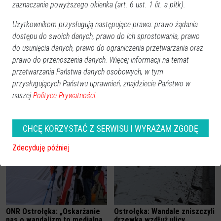
zaznaczanie powyższego okienka (art. 6 ust. 1 lit. a pltk).
Zobacz również
Użytkownikom przysługują następujące prawa: prawo żądania
dostępu do swoich danych, prawo do ich sprostowania, prawo
do usunięcia danych, prawo do ograniczenia przetwarzania oraz
prawo do przenoszenia danych. Więcej informacji na temat
przetwarzania Państwa danych osobowych, w tym
przysługujących Państwu uprawnień, znajdziecie Państwo w
Ostrołęka: Pod osłoną nocy
Dwoje pijanych nastolatków
naszej
Polityce Prywatności.
zdemolowali wagon kolejowy
„odstresowało” się na
citroenie. Straty sięgają 1
000 zł
CHCĘ KORZYSTAĆ Z SERWISU I WYRAŻAM ZGODĘ
Zdecyduję później
ONR Ostrołęka: „Oskarżanie
Ostrołęka: Wandale zniszczyli
nas o wandalizm to medialna
drzewka wzdłuż ulicy