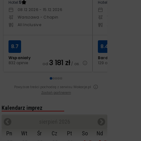
Hotel:
5
Hotel:
3.5
08.12.2026 - 15.12.2026
10.10.2026 - 17.1
Warszawa - Chopin
Warszawa - Cho
All Inclusive
All Inclusive
8.7
8.4
Wspaniały
Bardzo dobry
3 181
zł
2
832 opinie
129 opinii
od
/ os.
od
Powyższe treści pochodzą z serwisu Wakacje.pl
Zostań partnerem
Kalendarz imprez
sierpień 2026
Pn
Wt
Śr
Cz
Pt
So
Nd