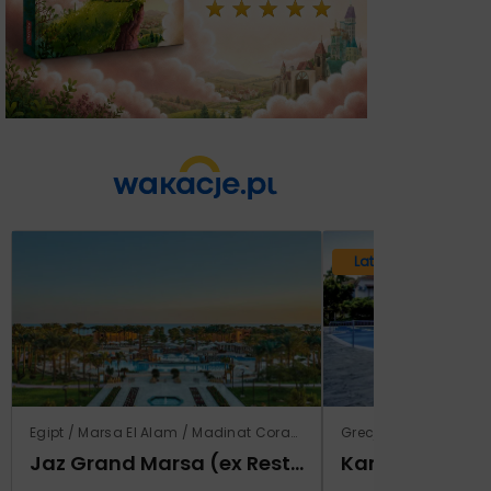
Lato 2026
Egipt / Marsa El Alam / Madinat Coraya
Grecja / Samos / Vo
Jaz Grand Marsa (ex Resta Grand Resort)
Kampos Villag