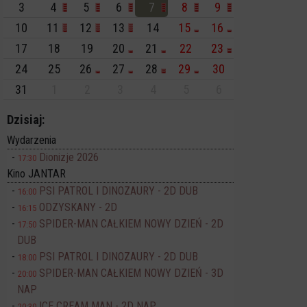
3
4
5
6
7
8
9
10
11
12
13
14
15
16
17
18
19
20
21
22
23
24
25
26
27
28
29
30
31
1
2
3
4
5
6
Dzisiaj:
Wydarzenia
Dionizje 2026
17:30
Kino JANTAR
PSI PATROL I DINOZAURY - 2D DUB
16:00
ODZYSKANY - 2D
16:15
SPIDER-MAN CAŁKIEM NOWY DZIEŃ - 2D
17:50
DUB
PSI PATROL I DINOZAURY - 2D DUB
18:00
SPIDER-MAN CAŁKIEM NOWY DZIEŃ - 3D
20:00
NAP
ICE CREAM MAN - 2D NAP
20:30