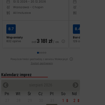
13.12.2026 - 20.12.2026
10.10.2026 - 17.1
Warszawa - Chopin
Warszawa - Cho
All Inclusive
All Inclusive
8.7
8.4
Wspaniały
Bardzo dobry
3 181
zł
2
832 opinie
129 opinii
od
/ os.
od
Powyższe treści pochodzą z serwisu Wakacje.pl
Zostań partnerem
Kalendarz imprez
sierpień 2026
Pn
Wt
Śr
Cz
Pt
So
Nd
27
28
29
30
31
1
2