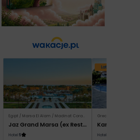
Lato 2026
Egipt / Marsa El Alam / Madinat Coraya
Grecja / Samos / Vo
Jaz Grand Marsa (ex Resta Grand Resort)
Kampos Villag
Hotel:
5
Hotel:
3.5