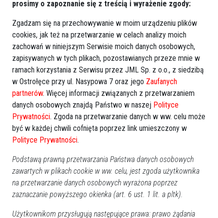
prosimy o zapoznanie się z treścią i wyrażenie zgody:
Zgadzam się na przechowywanie w moim urządzeniu plików
cookies, jak też na przetwarzanie w celach analizy moich
Więcej o
:
Zakład Karny w Przytułach Starych
,
ZK Przytuły
zachowań w niniejszym Serwisie moich danych osobowych,
Stare
,
awans
zapisywanych w tych plikach, pozostawianych przeze mnie w
ramach korzystania z Serwisu przez JML Sp. z o.o., z siedzibą
w Ostrołęce przy ul. Nasypowa 7 oraz jego
Zaufanych
partnerów
. Więcej informacji związanych z przetwarzaniem
danych osobowych znajdą Państwo w naszej
Polityce
Prywatności
. Zgoda na przetwarzanie danych w ww. celu może
być w każdej chwili cofnięta poprzez link umieszczony w
Polityce Prywatności
.
Podstawą prawną przetwarzania Państwa danych osobowych
zawartych w plikach cookie w ww. celu, jest zgoda użytkownika
na przetwarzanie danych osobowych wyrażona poprzez
zaznaczanie powyższego okienka (art. 6 ust. 1 lit. a pltk).
Użytkownikom przysługują następujące prawa: prawo żądania