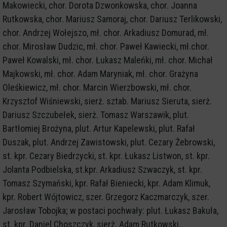
Makowiecki, chor. Dorota Dzwonkowska, chor. Joanna
Rutkowska, chor. Mariusz Samoraj, chor. Dariusz Terlikowski,
chor. Andrzej Wołejszo, mł. chor. Arkadiusz Domurad, mł.
chor. Mirosław Dudzic, mł. chor. Paweł Kawiecki, mł.chor.
Paweł Kowalski, mł. chor. Łukasz Maleńki, mł. chor. Michał
Majkowski, mł. chor. Adam Maryniak, mł. chor. Grażyna
Oleśkiewicz, mł. chor. Marcin Wierzbowski, mł. chor.
Krzysztof Wiśniewski, sierż. sztab. Mariusz Sieruta, sierż.
Dariusz Szczubełek, sierż. Tomasz Warszawik, plut.
Bartłomiej Brożyna, plut. Artur Kapelewski, plut. Rafał
Duszak, plut. Andrzej Zawistowski, plut. Cezary Żebrowski,
st. kpr. Cezary Biedrzycki, st. kpr. Łukasz Listwon, st. kpr.
Jolanta Podbielska, st.kpr. Arkadiusz Szwaczyk, st. kpr.
Tomasz Szymański, kpr. Rafał Bieniecki, kpr. Adam Klimuk,
kpr. Robert Wójtowicz, szer. Grzegorz Kaczmarczyk, szer.
Jarosław Tobojka; w postaci pochwały: plut. Łukasz Bakuła,
st. kpr. Daniel Choszczyk, sierż. Adam Rutkowski.