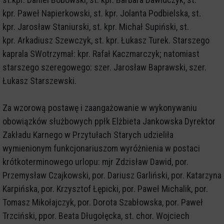
kpr. Paweł Napierkowski, st. kpr. Jolanta Podbielska, st.
kpr. Jarosław Staniurski, st. kpr. Michał Supiński, st.
kpr. Arkadiusz Szewczyk, st. kpr. Łukasz Turek. Starszego
kaprala SWotrzymał: kpr. Rafał Kaczmarczyk; natomiast
starszego szeregowego: szer. Jarosław Baprawski, szer.
Łukasz Starszewski.
Za wzorową postawę i zaangażowanie w wykonywaniu
obowiązków służbowych ppłk Elżbieta Jankowska Dyrektor
Zakładu Karnego w Przytułach Starych udzieliła
wymienionym funkcjonariuszom wyróżnienia w postaci
krótkoterminowego urlopu: mjr Zdzisław Dawid, por.
Przemysław Czajkowski, por. Dariusz Garliński, por. Katarzyna
Karpińska, por. Krzysztof Łępicki, por. Paweł Michalik, por.
Tomasz Mikołajczyk, por. Dorota Szabłowska, por. Paweł
Trzciński, ppor. Beata Długołęcka, st. chor. Wojciech