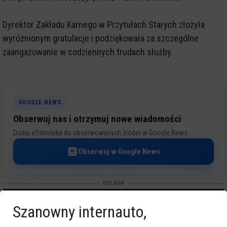
Dyrektor Zakładu Karnego w Przytułach Starych złożyła
wyróżnionym gratulacje i podziękowała za szczególne
zaangażowanie w codziennych trudach służby.
GOOGLE NEWS
Obserwuj nas i otrzymuj nowe wiadomości
Dodaj eOstroleka do obserwowanych źródeł w Google News.
Obserwuj w Google News
REKLAMA
Szanowny internauto,