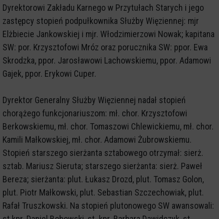
Dyrektorowi Zakładu Karnego w Przytułach Starych i jego
zastępcy stopień podpułkownika Służby Więziennej: mjr
Elżbiecie Jankowskiej i mjr. Włodzimierzowi Nowak; kapitana
SW: por. Krzysztofowi Mróz oraz porucznika SW: ppor. Ewa
Skrodzka, ppor. Jarosławowi Lachowskiemu, ppor. Adamowi
Gajek, ppor. Erykowi Cuper.
Dyrektor Generalny Służby Więziennej nadał stopień
chorążego funkcjonariuszom: mł. chor. Krzysztofowi
Berkowskiemu, mł. chor. Tomaszowi Chlewickiemu, mł. chor.
Kamili Małkowskiej, mł. chor. Adamowi Żubrowskiemu.
Stopień starszego sierżanta sztabowego otrzymał: sierż.
sztab. Mariusz Sieruta; starszego sierżanta: sierż. Paweł
Bereza; sierżanta: plut. Łukasz Drozd, plut. Tomasz Golon,
plut. Piotr Małkowski, plut. Sebastian Szczechowiak, plut.
Rafał Truszkowski. Na stopień plutonowego SW awansowali:
st.kpr. Daniel Bobowski, st. kpr. Barbara Dawidczyk, st.