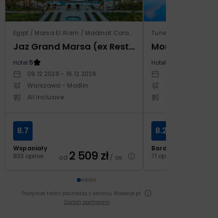
Egipt / Marsa El Alam / Madinat Coraya
Tunezja / Al-Mahdijj
Jaz Grand Marsa (ex Resta Grand Resort)
Monarque El F
Hotel:
5
Hotel:
4
09.12.2026 - 16.12.2026
19.11.2026 - 26.11
Warszawa - Modlin
Warszawa - Cho
All Inclusive
All Inclusive
8.7
8.2
Wspaniały
Bardzo dobry
2 509
zł
2
833 opinie
71 opinii
od
/ os.
od
Powyższe treści pochodzą z serwisu Wakacje.pl
Zostań partnerem