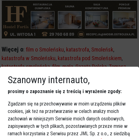
Więcej o
:
film o Smoleńsku
,
katastrofa
,
Smoleńsk
,
katastrofa w Smoleńsku
,
katastrofa pod Smoleńskiem
,
katastrofa smoleńska
,
film
,
mgła
,
Gazeta Polska
,
Tomasz
Sakiewicz
,
Joanna Lichocka
,
film mgła o Smoleńsku
,
Szanowny internauto,
Ostrołęka
,
Antoni Macierewicz
prosimy o zapoznanie się z treścią i wyrażenie zgody:
Zgadzam się na przechowywanie w moim urządzeniu plików
cookies, jak też na przetwarzanie w celach analizy moich
zachowań w niniejszym Serwisie moich danych osobowych,
zapisywanych w tych plikach, pozostawianych przeze mnie w
ramach korzystania z Serwisu przez JML Sp. z o.o., z siedzibą