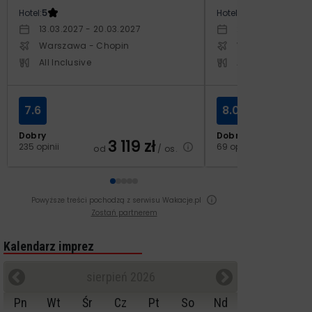
Hotel:
5
Hotel:
4
13.03.2027 - 20.03.2027
29.10.2026 - 05.1
Warszawa - Chopin
Warszawa - Cho
All Inclusive
All Inclusive
7.6
8.0
Dobry
Dobry
3 119
zł
2
235 opinii
69 opinii
od
/ os.
od
Powyższe treści pochodzą z serwisu Wakacje.pl
Zostań partnerem
Kalendarz imprez
sierpień 2026
Pn
Wt
Śr
Cz
Pt
So
Nd