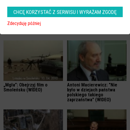
CHCĘ KORZYSTAĆ Z SERWISU I WYRAŻAM ZGODĘ
„Mgła” - zobacz pierwszy
„Mgła”, film o katastrofie w
polski film o katastrofie w
Smoleńsku: Od przygotowań
Zdecyduję później
Smoleńsku (WIDEO)
do wizyty w Katyniu, po
pogrzeb w Krakowie (WIDEO)
„Mgła”: Obejrzyj film o
Antoni Macierewicz: "Nie
Smoleńsku (WIDEO)
było w dziejach państwa
polskiego takiego
zaprzaństwa" (WIDEO)