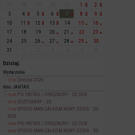
27
28
29
30
31
1
2
3
4
5
6
7
8
9
10
11
12
13
14
15
16
17
18
19
20
21
22
23
24
25
26
27
28
29
30
31
1
2
3
4
5
6
Dzisiaj:
Wydarzenia
Dionizje 2026
17:30
Kino JANTAR
PSI PATROL I DINOZAURY - 2D DUB
16:00
ODZYSKANY - 2D
16:15
SPIDER-MAN CAŁKIEM NOWY DZIEŃ - 2D
17:50
DUB
PSI PATROL I DINOZAURY - 2D DUB
18:00
SPIDER-MAN CAŁKIEM NOWY DZIEŃ - 3D
20:00