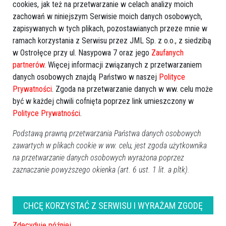
cookies, jak też na przetwarzanie w celach analizy moich
zachowań w niniejszym Serwisie moich danych osobowych,
zapisywanych w tych plikach, pozostawianych przeze mnie w
ramach korzystania z Serwisu przez JML Sp. z o.o., z siedzibą
w Ostrołęce przy ul. Nasypowa 7 oraz jego
Zaufanych
partnerów
. Więcej informacji związanych z przetwarzaniem
danych osobowych znajdą Państwo w naszej
Polityce
Prywatności
. Zgoda na przetwarzanie danych w ww. celu może
być w każdej chwili cofnięta poprzez link umieszczony w
Polityce Prywatności
.
Podstawą prawną przetwarzania Państwa danych osobowych
zawartych w plikach cookie w ww. celu, jest zgoda użytkownika
na przetwarzanie danych osobowych wyrażona poprzez
zaznaczanie powyższego okienka (art. 6 ust. 1 lit. a pltk).
Użytkownikom przysługują następujące prawa: prawo żądania
Prod. USA 2026, dramat/komedia, 120 min
dostępu do swoich danych, prawo do ich sprostowania, prawo
CHCĘ KORZYSTAĆ Z SERWISU I WYRAŻAM ZGODĘ
do usunięcia danych, prawo do ograniczenia przetwarzania oraz
Zdecyduję później