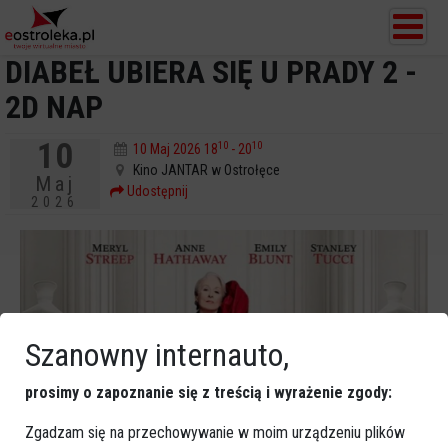
DIABEŁ UBIERA SIĘ U PRADY 2 -
2D NAP
10
10
10
10 Maj 2026 18
- 20
Kino JANTAR w Ostrołęce
Maj
Udostępnij
2026
Szanowny internauto,
prosimy o zapoznanie się z treścią i wyrażenie zgody:
Zgadzam się na przechowywanie w moim urządzeniu plików