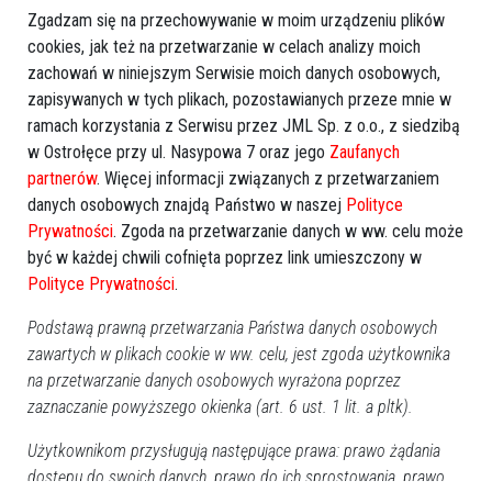
Zgadzam się na przechowywanie w moim urządzeniu plików
cookies, jak też na przetwarzanie w celach analizy moich
zachowań w niniejszym Serwisie moich danych osobowych,
zapisywanych w tych plikach, pozostawianych przeze mnie w
ramach korzystania z Serwisu przez JML Sp. z o.o., z siedzibą
w Ostrołęce przy ul. Nasypowa 7 oraz jego
Zaufanych
partnerów
. Więcej informacji związanych z przetwarzaniem
danych osobowych znajdą Państwo w naszej
Polityce
Prywatności
. Zgoda na przetwarzanie danych w ww. celu może
być w każdej chwili cofnięta poprzez link umieszczony w
Polityce Prywatności
.
Podstawą prawną przetwarzania Państwa danych osobowych
zawartych w plikach cookie w ww. celu, jest zgoda użytkownika
Prod. Norwegia 2026, animacja, 85 min
na przetwarzanie danych osobowych wyrażona poprzez
zaznaczanie powyższego okienka (art. 6 ust. 1 lit. a pltk).
Gerda musi wyruszyć ku wielkiemu chłodowi mrocznej
Użytkownikom przysługują następujące prawa: prawo żądania
krainy Północy. Jej przyjaciel Kaj zniknął porwany przez
dostępu do swoich danych, prawo do ich sprostowania, prawo
Królową Śniegu.