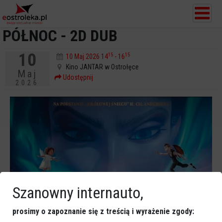
PÓŁNOC - 2D DUB
10
15
15
10 Maj 2026 14
- 16
Kino JANTAR w Ostrołęce
Maj
Udostępnij
2026
Szanowny internauto,
prosimy o zapoznanie się z treścią i wyrażenie zgody: