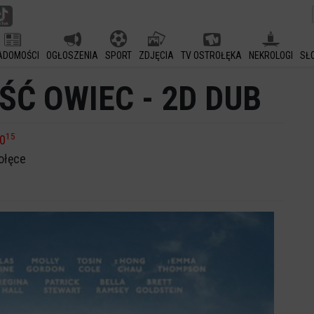
ADOMOŚCI
OGŁOSZENIA
SPORT
ZDJĘCIA
TV OSTROŁĘKA
NEKROLOGI
SŁ
Ć OWIEC - 2D DUB
15
0
ołęce