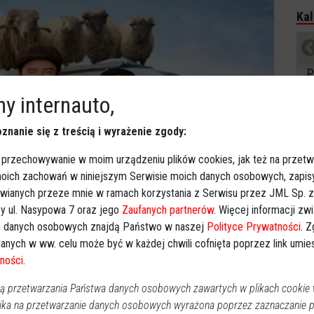
Kal
P
2
y internauto,
znanie się z treścią i wyrażenie zgody:
1
1
 przechowywanie w moim urządzeniu plików cookies, jak też na przetw
 moich zachowań w niniejszym Serwisie moich danych osobowych, zapi
2
awianych przeze mnie w ramach korzystania z Serwisu przez JML Sp. z o
3
y ul. Nasypowa 7 oraz jego
Zaufanych partnerów
. Więcej informacji zw
 danych osobowych znajdą Państwo w naszej
Polityce Prywatności
. 
Dz
anych w ww. celu może być w każdej chwili cofnięta poprzez link umi
Imp
ności
.
Wy
 przetwarzania Państwa danych osobowych zawartych w plikach cookie w
ika na przetwarzanie danych osobowych wyrażona poprzez zaznaczanie