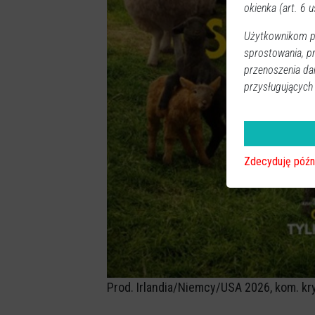
okienka (art. 6 us
Użytkownikom pr
sprostowania, p
przenoszenia da
przysługujących
Zdecyduję późn
Prod. Irlandia/Niemcy/USA 2026, kom. kr