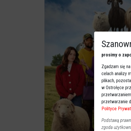
Szanown
prosimy o zapo
Zgadzam się na
celach analizy
plikach, pozost
w Ostrołęce prz
przetwarzaniem
przetwarzanie d
Polityce Prywat
Podstawą prawną
zgoda użytkown