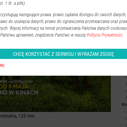
t. 1 lit. a pltk).
zysługują następujące prawa: prawo żądania dostępu do swoich danych,
rawo do usunięcia danych, prawo do ograniczenia przetwarzania oraz pra
nych. Więcej informacji na temat przetwarzania Państwa danych osobowy
 Państwu uprawnień, znajdziecie Państwo w naszej
Polityce Prywatności.
CHCĘ KORZYSTAĆ Z SERWISU I WYRAŻAM ZGODĘ
iej
Sp
Ki
yminalna, 120 min