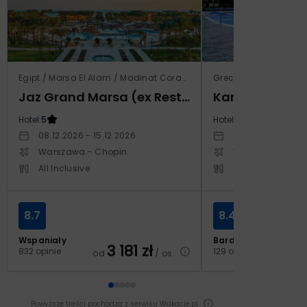
Egipt / Marsa El Alam / Madinat Coraya
Grecja / Samos / Vo
Jaz Grand Marsa (ex Resta Grand Resort)
Kampos Villag
Hotel:
5
Hotel:
3.5
08.12.2026 - 15.12.2026
10.10.2026 - 17.1
Warszawa - Chopin
Warszawa - Cho
All Inclusive
All Inclusive
8.7
8.4
Wspaniały
Bardzo dobry
3 181
zł
2
832 opinie
129 opinii
od
/ os.
od
Powyższe treści pochodzą z serwisu Wakacje.pl