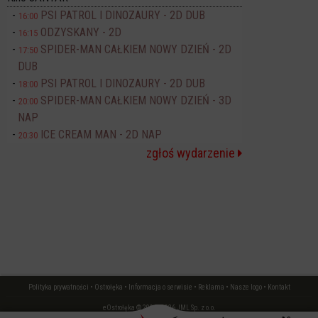
PSI PATROL I DINOZAURY - 2D DUB
16:00
ODZYSKANY - 2D
16:15
SPIDER-MAN CAŁKIEM NOWY DZIEŃ - 2D
17:50
DUB
PSI PATROL I DINOZAURY - 2D DUB
18:00
SPIDER-MAN CAŁKIEM NOWY DZIEŃ - 3D
20:00
NAP
ICE CREAM MAN - 2D NAP
20:30
zgłoś wydarzenie
Polityka prywatności
•
Ostrołęka
•
Informacja o serwisie
•
Reklama
•
Nasze logo
•
Kontakt
eOstrołęka © 2006 - 2026 JML Sp. z o.o.
czas: 0.02 s.