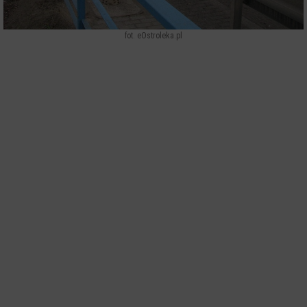
fot. eOstroleka.pl