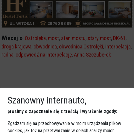
Więcej o
:
Ostrołęka
,
most
,
stan mostu
,
stary most
,
DK-61
,
droga krajowa
,
obwodnica
,
obwodnica Ostrołęki
,
interpelacja
,
radna
,
odpowiedź na interpelację
,
Anna Szczubełek
Szanowny internauto,
prosimy o zapoznanie się z treścią i wyrażenie zgody:
Zgadzam się na przechowywanie w moim urządzeniu plików
cookies, jak też na przetwarzanie w celach analizy moich