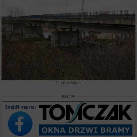
fot. eOstroleka.pl
REKLAMA