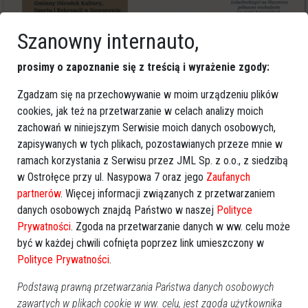
0
Szanowny internauto,
Powiat ostrołecki
2026-02-03 12:04
Rutkowski w Ostrołęce. Zapowiadał
prosimy o zapoznanie się z treścią i wyrażenie zgody:
"hollywoodzką produkcję". Co wyszło?
[WIDEO, ZDJĘCIA]
Zgadzam się na przechowywanie w moim urządzeniu plików
cookies, jak też na przetwarzanie w celach analizy moich
zachowań w niniejszym Serwisie moich danych osobowych,
zapisywanych w tych plikach, pozostawianych przeze mnie w
ramach korzystania z Serwisu przez JML Sp. z o.o., z siedzibą
w Ostrołęce przy ul. Nasypowa 7 oraz jego
Zaufanych
partnerów
. Więcej informacji związanych z przetwarzaniem
danych osobowych znajdą Państwo w naszej
Polityce
Prywatności
. Zgoda na przetwarzanie danych w ww. celu może
być w każdej chwili cofnięta poprzez link umieszczony w
Polityce Prywatności
.
Podstawą prawną przetwarzania Państwa danych osobowych
8
zawartych w plikach cookie w ww. celu, jest zgoda użytkownika