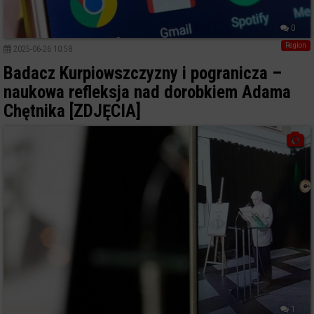
0
Region
2025-06-26 10:58
Badacz Kurpiowszczyzny i pogranicza –
naukowa refleksja nad dorobkiem Adama
Chętnika [ZDJĘCIA]
1