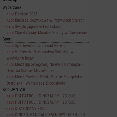
Wydarzenia
Dionizje 2026
17:30
Biesiada Dożynkowa w Przytułach Starych
12:00
Święto jagody w Łodziskach
14:00
Charytatywny Maraton Zumby w Goworowie
16:00
Sport
Sportowa niedziela nad Narwią
10:00
VI Otwarte Mistrzostwa Ostrołęki w
11:00
wyciskaniu leżąc
Mecz ligi okręgowej Narew II Ostrołęka -
11:00
Ostrovia Ostrów Mazowiecka
Mecz Pucharu Polski Elektro-Energetyka
17:30
Ostrołęka - Wymakracz Długosiodło
Kino JANTAR
PSI PATROL I DINOZAURY - 2D DUB
14:00
PSI PATROL I DINOZAURY - 2D DUB
16:00
ODZYSKANY - 2D
16:15
SPIDER-MAN CAŁKIEM NOWY DZIEŃ - 2D
17:50