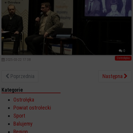
0
Ostrołęka
2025-03-22 17:38
Poprzednia
Następna
Kategorie
Ostrołęka
Powiat ostrołecki
Sport
Balujemy
Region