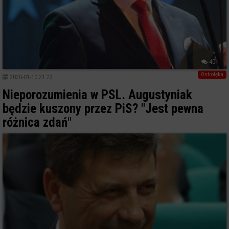
40
Ostrołęka
2020-01-10 21:23
Nieporozumienia w PSL. Augustyniak
będzie kuszony przez PiS? "Jest pewna
różnica zdań"