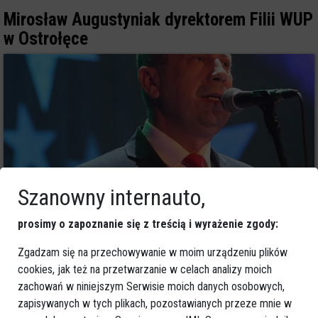
Mirosław Augustyniak dyrektorem Filii WUP
w Ostrołęce
Szanowny internauto,
prosimy o zapoznanie się z treścią i wyrażenie zgody:
12
Zgadzam się na przechowywanie w moim urządzeniu plików
Ostrołęka
2020-10-12 19:56
cookies, jak też na przetwarzanie w celach analizy moich
Dyspozytornia karetek w Ostrołęce do
zachowań w niniejszym Serwisie moich danych osobowych,
likwidacji. Zdaniem samorządowców to
zapisywanych w tych plikach, pozostawianych przeze mnie w