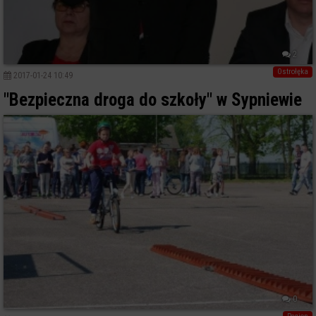
2
Ostrołęka
2017-01-24 10:49
"Bezpieczna droga do szkoły" w Sypniewie
0