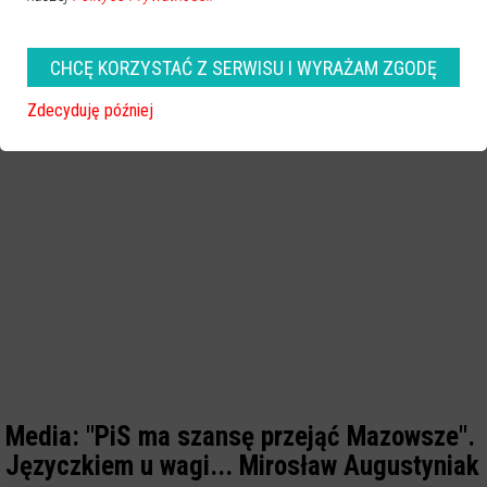
CHCĘ KORZYSTAĆ Z SERWISU I WYRAŻAM ZGODĘ
Zdecyduję później
Media: "PiS ma szansę przejąć Mazowsze".
Języczkiem u wagi... Mirosław Augustyniak