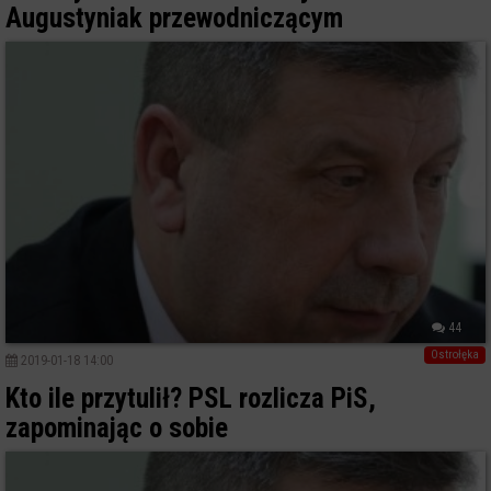
Augustyniak przewodniczącym
44
Ostrołęka
2019-01-18 14:00
Kto ile przytulił? PSL rozlicza PiS,
zapominając o sobie