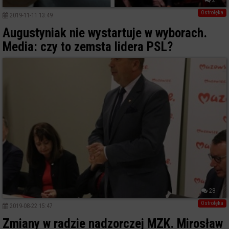
Ostrołęka
2019-11-11 13:49
Augustyniak nie wystartuje w wyborach.
Media: czy to zemsta lidera PSL?
28
Ostrołęka
2019-08-22 15:47
Zmiany w radzie nadzorczej MZK. Mirosław