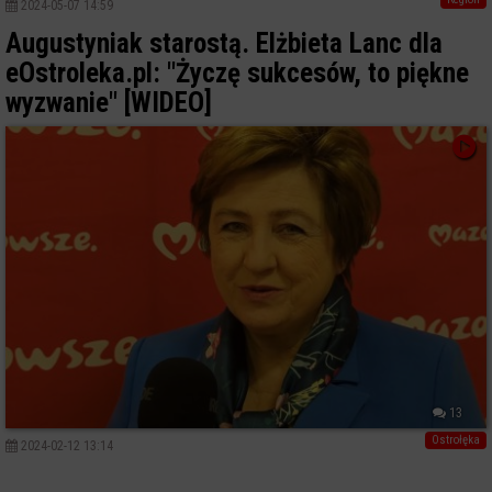
2024-05-07 14:59
Augustyniak starostą. Elżbieta Lanc dla
eOstroleka.pl: "Życzę sukcesów, to piękne
wyzwanie" [WIDEO]
13
Ostrołęka
2024-02-12 13:14