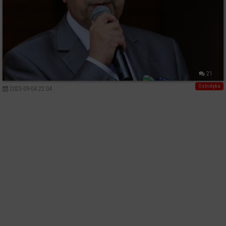
21
Ostrołęka
2023-09-04 22:04