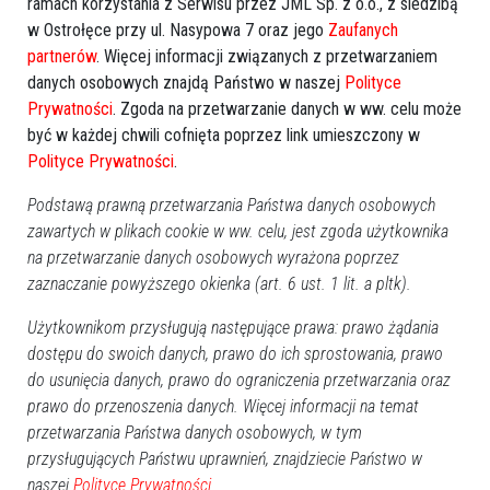
chaos i zagrożenie bezpieczeństwa [WIDEO,
ramach korzystania z Serwisu przez JML Sp. z o.o., z siedzibą
w Ostrołęce przy ul. Nasypowa 7 oraz jego
Zaufanych
ZDJĘCIA]
partnerów
. Więcej informacji związanych z przetwarzaniem
danych osobowych znajdą Państwo w naszej
Polityce
Prywatności
. Zgoda na przetwarzanie danych w ww. celu może
być w każdej chwili cofnięta poprzez link umieszczony w
Polityce Prywatności
.
Podstawą prawną przetwarzania Państwa danych osobowych
zawartych w plikach cookie w ww. celu, jest zgoda użytkownika
na przetwarzanie danych osobowych wyrażona poprzez
zaznaczanie powyższego okienka (art. 6 ust. 1 lit. a pltk).
Użytkownikom przysługują następujące prawa: prawo żądania
12
dostępu do swoich danych, prawo do ich sprostowania, prawo
Ostrołęka
do usunięcia danych, prawo do ograniczenia przetwarzania oraz
2020-09-16 11:52
prawo do przenoszenia danych. Więcej informacji na temat
przetwarzania Państwa danych osobowych, w tym
przysługujących Państwu uprawnień, znajdziecie Państwo w
naszej
Polityce Prywatności.