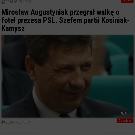
Region
2016-05-09 19:49
Mirosław Augustyniak przegrał walkę o
fotel prezesa PSL. Szefem partii Kosiniak-
Kamysz
0
Ostrołęka
2015-11-07 15:47