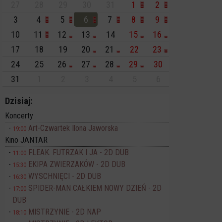
27
28
29
30
31
1
2
3
4
5
6
7
8
9
10
11
12
13
14
15
16
17
18
19
20
21
22
23
24
25
26
27
28
29
30
31
1
2
3
4
5
6
Dzisiaj:
Koncerty
Art-Czwartek Ilona Jaworska
19:00
Kino JANTAR
FLEAK. FUTRZAK I JA - 2D DUB
11:00
EKIPA ZWIERZAKÓW - 2D DUB
15:30
WYSCHNIĘCI - 2D DUB
16:30
SPIDER-MAN CAŁKIEM NOWY DZIEŃ - 2D
17:00
DUB
MISTRZYNIE - 2D NAP
18:10