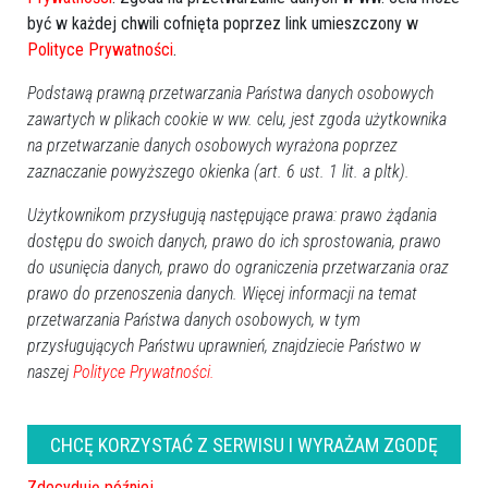
pomoc w sprawie uszkodzonego Audi
być w każdej chwili cofnięta poprzez link umieszczony w
[WIDEO]
Polityce Prywatności
.
Podstawą prawną przetwarzania Państwa danych osobowych
zawartych w plikach cookie w ww. celu, jest zgoda użytkownika
na przetwarzanie danych osobowych wyrażona poprzez
zaznaczanie powyższego okienka (art. 6 ust. 1 lit. a pltk).
Użytkownikom przysługują następujące prawa: prawo żądania
dostępu do swoich danych, prawo do ich sprostowania, prawo
do usunięcia danych, prawo do ograniczenia przetwarzania oraz
prawo do przenoszenia danych. Więcej informacji na temat
przetwarzania Państwa danych osobowych, w tym
przysługujących Państwu uprawnień, znajdziecie Państwo w
0
naszej
Polityce Prywatności.
Ostrołęka
2026-01-26 12:05
CHCĘ KORZYSTAĆ Z SERWISU I WYRAŻAM ZGODĘ
Zdecyduję później