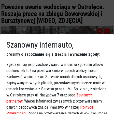
Poważna awaria wodociągu w Ostrołęce.
Ruszają prace na zbiegu Goworowskiej i
Bursztynowej [WIDEO, ZDJĘCIA]
Szanowny internauto,
prosimy o zapoznanie się z treścią i wyrażenie zgody:
Zgadzam się na przechowywanie w moim urządzeniu plików
cookies, jak też na przetwarzanie w celach analizy moich
zachowań w niniejszym Serwisie moich danych osobowych,
zapisywanych w tych plikach, pozostawianych przeze mnie w
ramach korzystania z Serwisu przez JML Sp. z o.o., z siedzibą
0
w Ostrołęce przy ul. Nasypowa 7 oraz jego
Zaufanych
Ostrołęka
2026-01-29 08:50
partnerów
. Więcej informacji związanych z przetwarzaniem
danych osobowych znajdą Państwo w naszej
Polityce
Widziałeś to zdarzenie? Policja prosi o
Prywatności
. Zgoda na przetwarzanie danych w ww. celu może