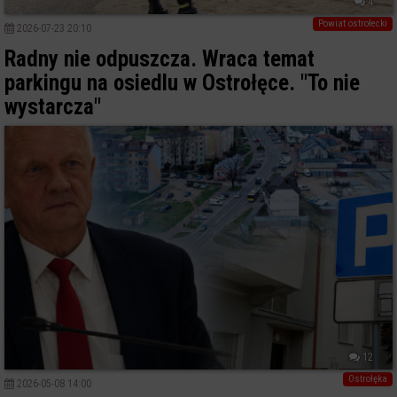
4
Powiat ostrołecki
2026-07-23 20:10
Radny nie odpuszcza. Wraca temat
parkingu na osiedlu w Ostrołęce. "To nie
wystarcza"
12
Ostrołęka
2026-05-08 14:00