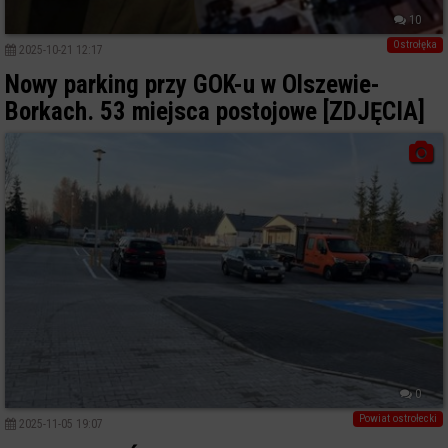
10
Ostrołęka
2025-10-21 12:17
Nowy parking przy GOK-u w Olszewie-
Borkach. 53 miejsca postojowe [ZDJĘCIA]
0
Powiat ostrołecki
2025-11-05 19:07