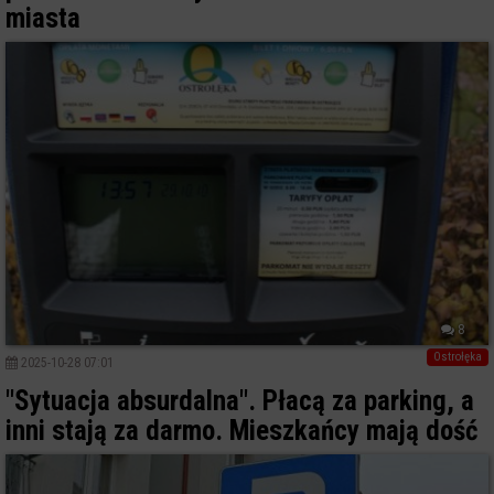
miasta
8
Ostrołęka
2025-10-28 07:01
"Sytuacja absurdalna". Płacą za parking, a
inni stają za darmo. Mieszkańcy mają dość