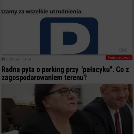
0
Powiat ostrołecki
2025-12-01 11:14
Radna pyta o parking przy "pałacyku". Co z
zagospodarowaniem terenu?