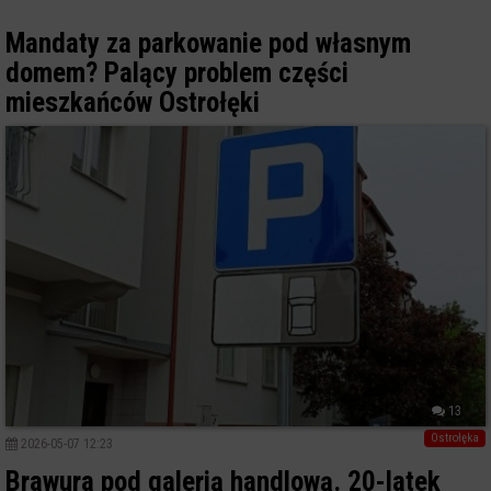
Mandaty za parkowanie pod własnym
domem? Palący problem części
mieszkańców Ostrołęki
13
Ostrołęka
2026-05-07 12:23
Brawura pod galerią handlową. 20-latek