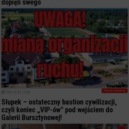
dopięli swego
0
Powiat ostrołecki
2025-12-23 11:24
Słupek – ostateczny bastion cywilizacji,
czyli koniec „VIP-ów” pod wejściem do
Galerii Bursztynowej!