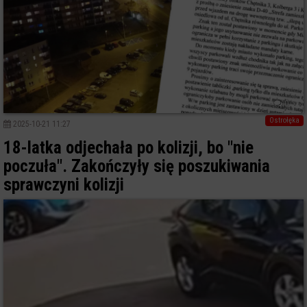
0
Ostrołęka
2025-10-21 11:27
18-latka odjechała po kolizji, bo "nie
poczuła". Zakończyły się poszukiwania
sprawczyni kolizji