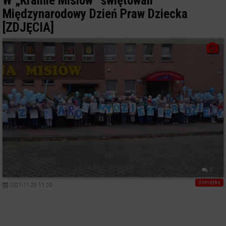
W „Krainie Misiów” świętowali
Międzynarodowy Dzień Praw Dziecka
[ZDJĘCIA]
0
Ostrołęka
2021-11-25 11:20