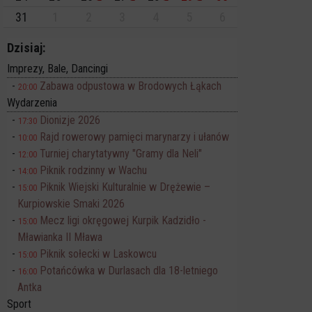
31
1
2
3
4
5
6
Dzisiaj:
Imprezy, Bale, Dancingi
Zabawa odpustowa w Brodowych Łąkach
20:00
Wydarzenia
Dionizje 2026
17:30
Rajd rowerowy pamięci marynarzy i ułanów
10:00
Turniej charytatywny "Gramy dla Neli"
12:00
Piknik rodzinny w Wachu
14:00
Piknik Wiejski Kulturalnie w Drężewie –
15:00
Kurpiowskie Smaki 2026
Mecz ligi okręgowej Kurpik Kadzidło -
15:00
Mławianka II Mława
Piknik sołecki w Laskowcu
15:00
Potańcówka w Durlasach dla 18-letniego
16:00
Antka
Sport