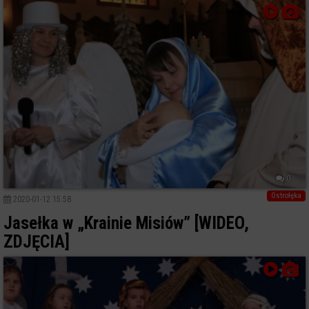
0
Ostrołęka
2020-01-12 15:58
Jasełka w „Krainie Misiów” [WIDEO,
ZDJĘCIA]