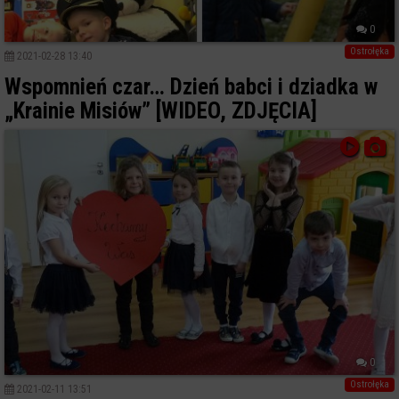
0
Ostrołęka
2021-02-28 13:40
Wspomnień czar… Dzień babci i dziadka w
„Krainie Misiów” [WIDEO, ZDJĘCIA]
0
Ostrołęka
2021-02-11 13:51