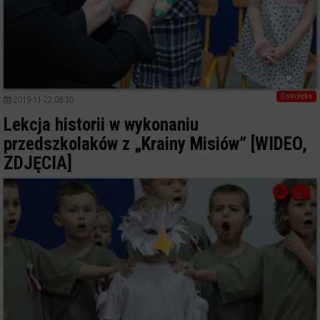
0
Ostrołęka
2019-11-22 08:30
Lekcja historii w wykonaniu
przedszkolaków z „Krainy Misiów” [WIDEO,
ZDJĘCIA]