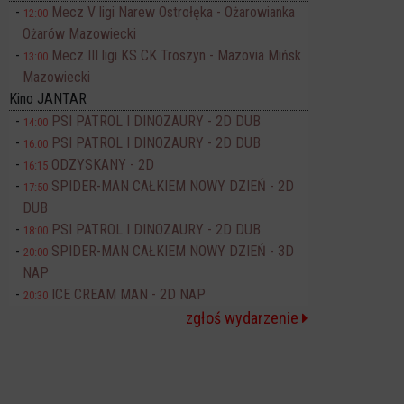
Mecz V ligi Narew Ostrołęka - Ożarowianka
12:00
Ożarów Mazowiecki
Mecz III ligi KS CK Troszyn - Mazovia Mińsk
13:00
Mazowiecki
Kino JANTAR
PSI PATROL I DINOZAURY - 2D DUB
14:00
PSI PATROL I DINOZAURY - 2D DUB
16:00
ODZYSKANY - 2D
16:15
SPIDER-MAN CAŁKIEM NOWY DZIEŃ - 2D
17:50
DUB
PSI PATROL I DINOZAURY - 2D DUB
18:00
SPIDER-MAN CAŁKIEM NOWY DZIEŃ - 3D
20:00
NAP
ICE CREAM MAN - 2D NAP
20:30
zgłoś wydarzenie