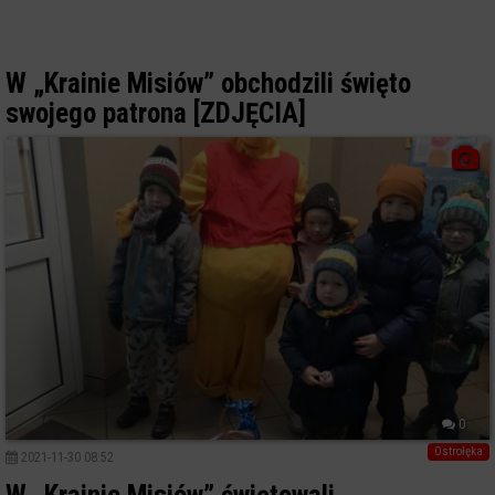
W „Krainie Misiów” obchodzili święto
swojego patrona [ZDJĘCIA]
0
Ostrołęka
2021-11-30 08:52