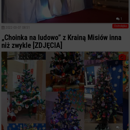
1
Ostrołęka
2022-03-07 08:51
„Choinka na ludowo” z Krainą Misiów inna
niż zwykle [ZDJĘCIA]
0