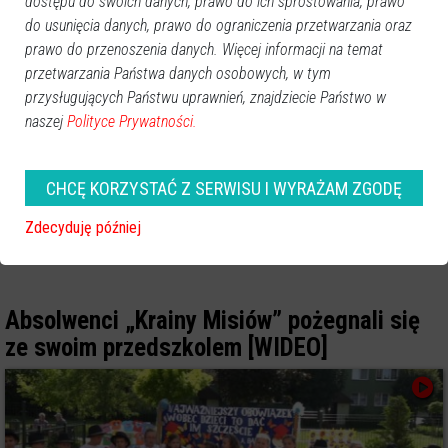
dostępu do swoich danych, prawo do ich sprostowania, prawo
do usunięcia danych, prawo do ograniczenia przetwarzania oraz
prawo do przenoszenia danych. Więcej informacji na temat
przetwarzania Państwa danych osobowych, w tym
przysługujących Państwu uprawnień, znajdziecie Państwo w
naszej
Polityce Prywatności.
CHCĘ KORZYSTAĆ Z SERWISU I WYRAŻAM ZGODĘ
Zdecyduję później
Absolwenci „Krainy Misiów” pożegnali się
ze swoim przedszkolem [WIDEO]