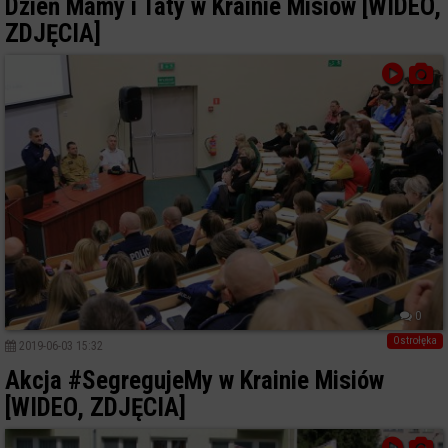
Dzień Mamy i Taty w Krainie Misiów [WIDEO,
ZDJĘCIA]
0
Ostrołęka
2019-06-03 15:32
Akcja #SegregujeMy w Krainie Misiów
[WIDEO, ZDJĘCIA]