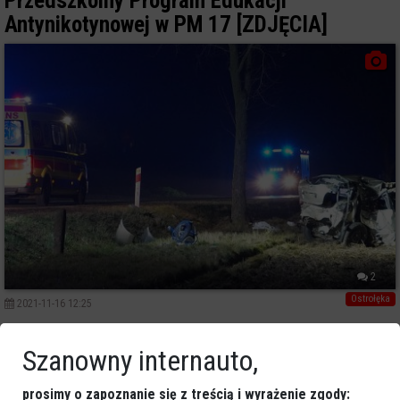
Przedszkolny Program Edukacji
Antynikotynowej w PM 17 [ZDJĘCIA]
2
Ostrołęka
2021-11-16 12:25
Akcja „Czytanie ma moc” w Krainie Misiów
Szanowny internauto,
[ZDJĘCIA]
prosimy o zapoznanie się z treścią i wyrażenie zgody: