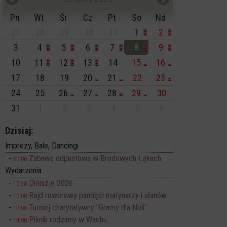
Pn
Wt
Śr
Cz
Pt
So
Nd
27
28
29
30
31
1
2
3
4
5
6
7
8
9
10
11
12
13
14
15
16
17
18
19
20
21
22
23
24
25
26
27
28
29
30
31
1
2
3
4
5
6
Dzisiaj:
Imprezy, Bale, Dancingi
Zabawa odpustowa w Brodowych Łąkach
20:00
Wydarzenia
Dionizje 2026
17:30
Rajd rowerowy pamięci marynarzy i ułanów
10:00
Turniej charytatywny "Gramy dla Neli"
12:00
Piknik rodzinny w Wachu
14:00