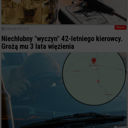
0
Region
2026-03-19 13:21
Niechlubny "wyczyn" 42-letniego kierowcy.
Grożą mu 3 lata więzienia
3