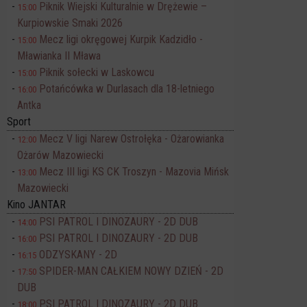
Piknik Wiejski Kulturalnie w Drężewie –
15:00
Kurpiowskie Smaki 2026
Mecz ligi okręgowej Kurpik Kadzidło -
15:00
Mławianka II Mława
Piknik sołecki w Laskowcu
15:00
Potańcówka w Durlasach dla 18-letniego
16:00
Antka
Sport
Mecz V ligi Narew Ostrołęka - Ożarowianka
12:00
Ożarów Mazowiecki
Mecz III ligi KS CK Troszyn - Mazovia Mińsk
13:00
Mazowiecki
Kino JANTAR
PSI PATROL I DINOZAURY - 2D DUB
14:00
PSI PATROL I DINOZAURY - 2D DUB
16:00
ODZYSKANY - 2D
16:15
SPIDER-MAN CAŁKIEM NOWY DZIEŃ - 2D
17:50
DUB
PSI PATROL I DINOZAURY - 2D DUB
18:00