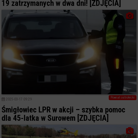
19 zatrzymanych w dwa dni! [ZDJĘCIA]
7
Powiat ostrołecki
2025-03-17 09:29
Śmigłowiec LPR w akcji – szybka pomoc
dla 45-latka w Surowem [ZDJĘCIA]