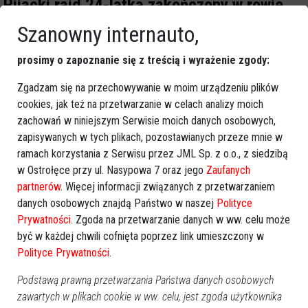
Pijacki rajd 24-latka zakończony w rowie.
Miał aż 3 promile alkoholu!
Szanowny internauto,
prosimy o zapoznanie się z treścią i wyrażenie zgody:
Zgadzam się na przechowywanie w moim urządzeniu plików
cookies, jak też na przetwarzanie w celach analizy moich
zachowań w niniejszym Serwisie moich danych osobowych,
zapisywanych w tych plikach, pozostawianych przeze mnie w
ramach korzystania z Serwisu przez JML Sp. z o.o., z siedzibą
w Ostrołęce przy ul. Nasypowa 7 oraz jego
Zaufanych
partnerów
. Więcej informacji związanych z przetwarzaniem
danych osobowych znajdą Państwo w naszej
Polityce
0
Prywatności
. Zgoda na przetwarzanie danych w ww. celu może
być w każdej chwili cofnięta poprzez link umieszczony w
Region
2025-11-27 08:28
Polityce Prywatności
.
Podstawą prawną przetwarzania Państwa danych osobowych
zawartych w plikach cookie w ww. celu, jest zgoda użytkownika