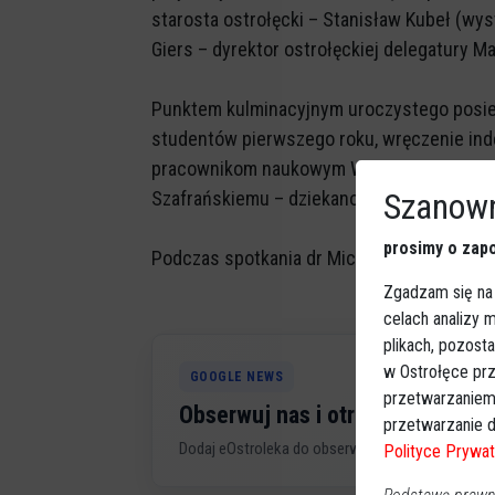
starosta ostrołęcki – Stanisław Kubeł (wy
Giers – dyrektor ostrołęckiej delegatury 
Punktem kulminacyjnym uroczystego posied
studentów pierwszego roku, wręczenie in
pracownikom naukowym WSAP – dr. Elżbiecie
Szanown
Szafrańskiemu – dziekanowi WSAP i wielo
prosimy o zapo
Podczas spotkania dr Michał Fajst – rekto
Zgadzam się na
celach analizy
plikach, pozost
w Ostrołęce prz
GOOGLE NEWS
przetwarzaniem
Obserwuj nas i otrzymuj nowe 
przetwarzanie d
Dodaj eOstroleka do obserwowanych źródeł w G
Polityce Prywat