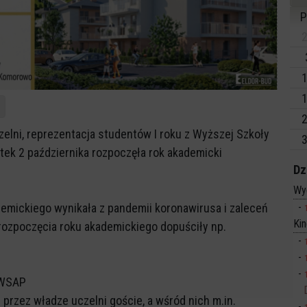
P
2
1
1
2
lni, reprezentacja studentów I roku z Wyższej Szkoły
3
ątek 2 października rozpoczęła rok akademicki
Dz
Wy
emickiego wynikała z pandemii koronawirusa i zaleceń
Ki
rozpoczęcia roku akademickiego dopuściły np.
 WSAP
i przez władze uczelni goście, a wśród nich m.in.