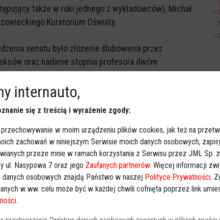
stępujący także w roki jednego z wykładowców), Michał
Mazowieckiego Kuratorium Oświaty.
zenia senatu było złożenie ślubowania przez
deksów oraz nadanie stopnia profesora dwóm
 Łojko (byłej rektor WSAP) oraz dr hab. Dariuszowi
y internauto,
letniemu wykładowcy.
znanie się z treścią i wyrażenie zgody:
r WSAP – wyróżnił 13 studentów z najwyższą średnią.
 przechowywanie w moim urządzeniu plików cookies, jak też na przetw
 moich zachowań w niniejszym Serwisie moich danych osobowych, zapi
awianych przeze mnie w ramach korzystania z Serwisu przez JML Sp. z o
y ul. Nasypowa 7 oraz jego
Zaufanych partnerów
. Więcej informacji zw
 danych osobowych znajdą Państwo w naszej
Polityce Prywatności
. 
Obserwuj w Google News
wiadomości
anych w ww. celu może być w każdej chwili cofnięta poprzez link umi
oogle News.
ności
.