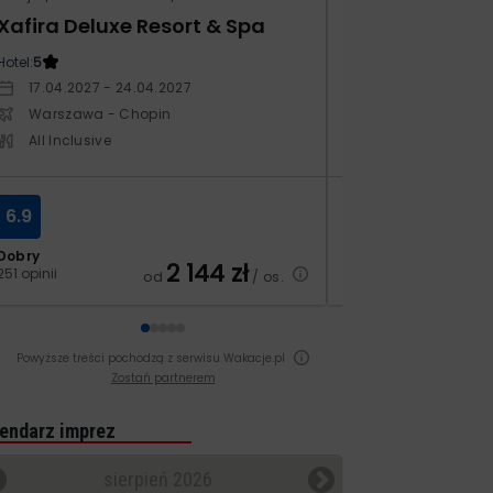
Xafira Deluxe Resort & Spa
Kampos Villag
Hotel:
5
Hotel:
3.5
17.04.2027 - 24.04.2027
10.10.2026 - 17.1
Warszawa - Chopin
Warszawa - Ch
All Inclusive
All Inclusive
6.9
8.4
Dobry
Bardzo dobry
2 144
zł
251 opinii
129 opinii
od
/ os.
Powyższe treści pochodzą z serwisu Wakacje.pl
Zostań partnerem
endarz imprez
sierpień 2026