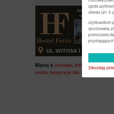
Podstawą prawną
zgoda użytkown
okienka (art. 6 us
Użytkownikom pr
sprostowania, p
przenoszenia da
przysługujących
Więcej o
:
Ostrołęka
,
WSAP
,
Wyższa Szkoła 
Zdecyduję późn
senatu
,
inauguracja roku 2020/2021