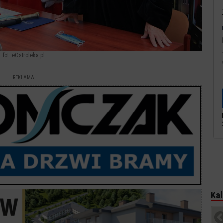
fot. eOstroleka.pl
REKLAMA
Kal