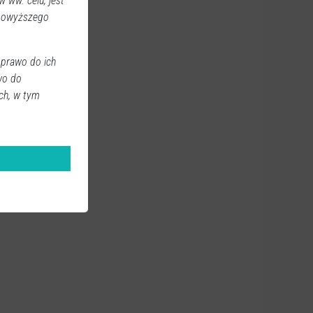
 ww. celu, jest
 powyższego
 prawo do ich
wo do
ch, w tym