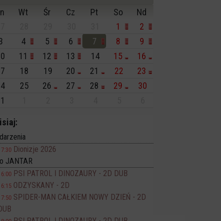
n
Wt
Śr
Cz
Pt
So
Nd
7
28
29
30
31
1
2
3
4
5
6
7
8
9
0
11
12
13
14
15
16
7
18
19
20
21
22
23
4
25
26
27
28
29
30
1
1
2
3
4
5
6
isiaj:
darzenia
Dionizje 2026
17:30
no JANTAR
PSI PATROL I DINOZAURY - 2D DUB
16:00
ODZYSKANY - 2D
16:15
SPIDER-MAN CAŁKIEM NOWY DZIEŃ - 2D
17:50
DUB
PSI PATROL I DINOZAURY - 2D DUB