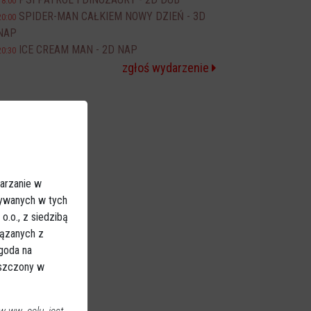
18:00
SPIDER-MAN CAŁKIEM NOWY DZIEŃ - 3D
20:00
NAP
ICE CREAM MAN - 2D NAP
20:30
zgłoś wydarzenie
arzanie w
sywanych w tych
.o., z siedzibą
iązanych z
Zgoda na
eszczony w