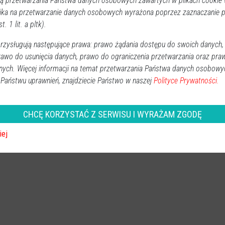
 przetwarzania Państwa danych osobowych zawartych w plikach cookie w
REKLAMA
ika na przetwarzanie danych osobowych wyrażona poprzez zaznaczanie
t. 1 lit. a pltk).
zysługują następujące prawa: prawo żądania dostępu do swoich danych,
rawo do usunięcia danych, prawo do ograniczenia przetwarzania oraz pra
nych. Więcej informacji na temat przetwarzania Państwa danych osobowy
 Państwu uprawnień, znajdziecie Państwo w naszej
Polityce Prywatności.
CHCĘ KORZYSTAĆ Z SERWISU I WYRAŻAM ZGODĘ
Administracji Publicznej w Ostrołęce
,
posiedzenie
iej