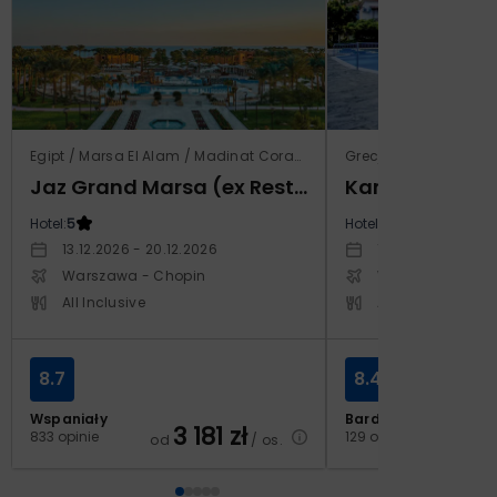
Egipt / Marsa El Alam / Madinat Coraya
Grecja / Samos / Vo
Jaz Grand Marsa (ex Resta Grand Resort)
Kampos Villag
Hotel:
5
Hotel:
3.5
13.12.2026 - 20.12.2026
10.10.2026 - 17.1
Warszawa - Chopin
Warszawa - Cho
All Inclusive
All Inclusive
8.7
8.4
Wspaniały
Bardzo dobry
3 181
zł
2
833 opinie
129 opinii
od
/ os.
od