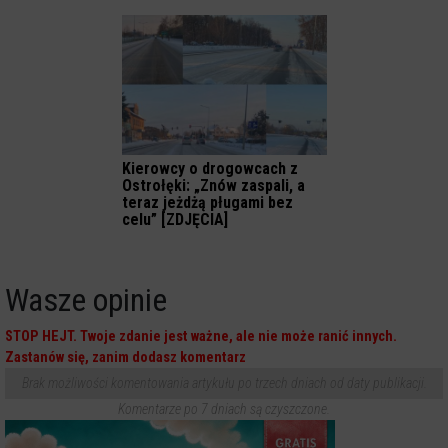
Kierowcy o drogowcach z
Ostrołęki: „Znów zaspali, a
teraz jeżdżą pługami bez
celu” [ZDJĘCIA]
Wasze opinie
STOP HEJT. Twoje zdanie jest ważne, ale nie może ranić innych.
Zastanów się, zanim dodasz komentarz
Brak możliwości komentowania artykułu po trzech dniach od daty publikacji.
Komentarze po 7 dniach są czyszczone.