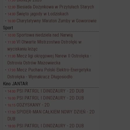
17:30
Biesiada Dożynkowa w Przytułach Starych
12:00
Święto jagody w Łodziskach
14:00
Charytatywny Maraton Zumby w Goworowie
16:00
Sport
Sportowa niedziela nad Narwią
10:00
VI Otwarte Mistrzostwa Ostrołęki w
11:00
wyciskaniu leżąc
Mecz ligi okręgowej Narew II Ostrołęka -
11:00
Ostrovia Ostrów Mazowiecka
Mecz Pucharu Polski Elektro-Energetyka
17:30
Ostrołęka - Wymakracz Długosiodło
Kino JANTAR
PSI PATROL I DINOZAURY - 2D DUB
14:00
PSI PATROL I DINOZAURY - 2D DUB
16:00
ODZYSKANY - 2D
16:15
SPIDER-MAN CAŁKIEM NOWY DZIEŃ - 2D
17:50
DUB
PSI PATROL I DINOZAURY - 2D DUB
18:00