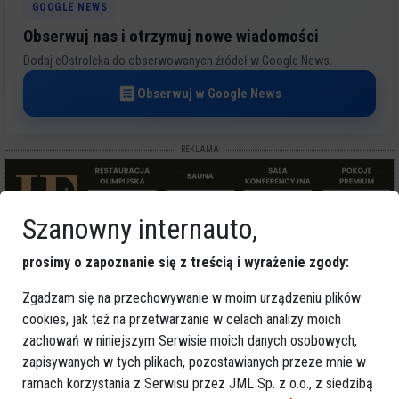
GOOGLE NEWS
Obserwuj nas i otrzymuj nowe wiadomości
Dodaj eOstroleka do obserwowanych źródeł w Google News.
Obserwuj w Google News
REKLAMA
Szanowny internauto,
prosimy o zapoznanie się z treścią i wyrażenie zgody:
Więcej o
Zgadzam się na przechowywanie w moim urządzeniu plików
:
odśnieżanie
,
Ostrołęka
cookies, jak też na przetwarzanie w celach analizy moich
zachowań w niniejszym Serwisie moich danych osobowych,
zapisywanych w tych plikach, pozostawianych przeze mnie w
ramach korzystania z Serwisu przez JML Sp. z o.o., z siedzibą