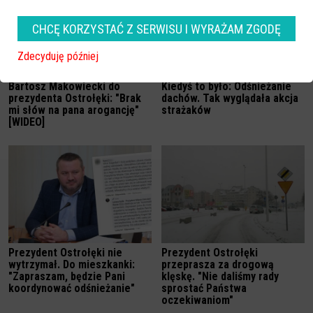
CHCĘ KORZYSTAĆ Z SERWISU I WYRAŻAM ZGODĘ
Zdecyduję później
Bartosz Makowiecki do
Kiedyś to było: Odśnieżanie
prezydenta Ostrołęki: "Brak
dachów. Tak wyglądała akcja
mi słów na pana arogancję"
strażaków
[WIDEO]
Prezydent Ostrołęki nie
Prezydent Ostrołęki
wytrzymał. Do mieszkanki:
przeprasza za drogową
"Zapraszam, będzie Pani
klęskę. "Nie daliśmy rady
koordynować odśnieżanie"
sprostać Państwa
oczekiwaniom"