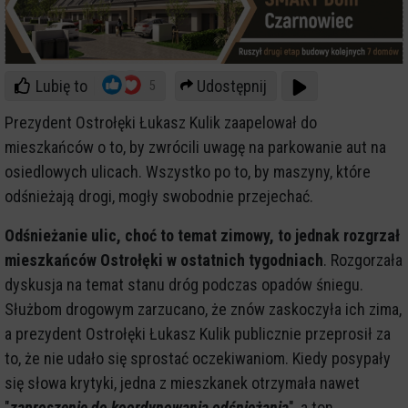
Lubię to
Udostępnij
5
Prezydent Ostrołęki Łukasz Kulik zaapelował do
mieszkańców o to, by zwrócili uwagę na parkowanie aut na
osiedlowych ulicach. Wszystko po to, by maszyny, które
odśnieżają drogi, mogły swobodnie przejechać.
Odśnieżanie ulic, choć to temat zimowy, to jednak rozgrzał
mieszkańców Ostrołęki w ostatnich tygodniach
. Rozgorzała
dyskusja na temat stanu dróg podczas opadów śniegu.
Służbom drogowym zarzucano, że znów zaskoczyła ich zima,
a prezydent Ostrołęki Łukasz Kulik publicznie przeprosił za
to, że nie udało się sprostać oczekiwaniom. Kiedy posypały
się słowa krytyki, jedna z mieszkanek otrzymała nawet
"
zaproszenie do koordynowania odśnieżania
", a ton